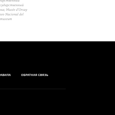
ударственный
осударственный
на; Musée d’Orsay
eo Nacional del
ksmuseum
РАВИЛА
ОБРАТНАЯ СВЯЗЬ