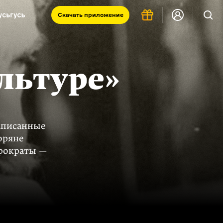
Скачать
приложение
Запад и Восток: история культур
Что такое античность
льтуре»
я комната
аписанные
оряне
юрократы —