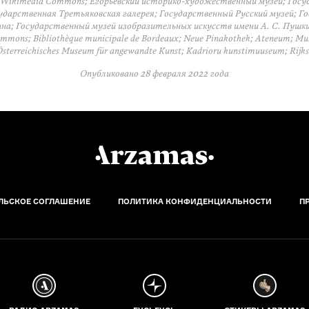
Wikimedia Commons; Егорьевский историко-художественный музей; Гос
дарственная Третьяковская галерея; Государственный Русский музей; Г
на; Государственный музей изобразительных искусств имени А. С. Пушки
mmons; Bibliothèque municipale de Bordeaux; Neue Pinakothek; Ateneum; Mus
Österreichisches Museum für angewandte Kunst; Kadrioru kunstimuuseum; Rij
Опубликовано
28 февраля 2022 года
ЛЬСКОЕ СОГЛАШЕНИЕ
ПОЛИТИКА КОНФИДЕНЦИАЛЬНОСТИ
П