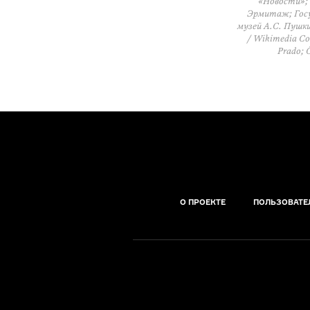
«Новости»; 
Эрмитаж; Госу
музей А.С. Пушки
/ Wikimedia Co
Prado; 
О ПРОЕКТЕ
ПОЛЬЗОВАТЕ