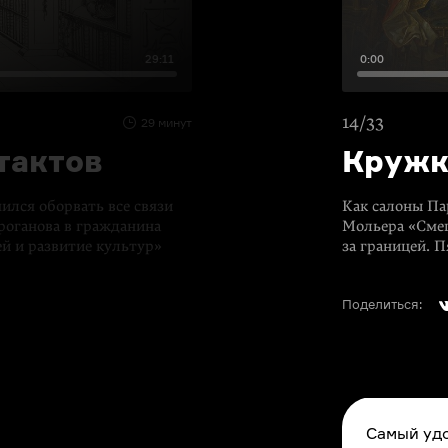
29:11
0:00
14/33
29 минут
тактов
Кружк
ился оборвать все связи
Как салоны Па
роганова в гражданина
Мольера «Смеш
й и развитие культур»
за границей. 
Поделиться:
Самый удо