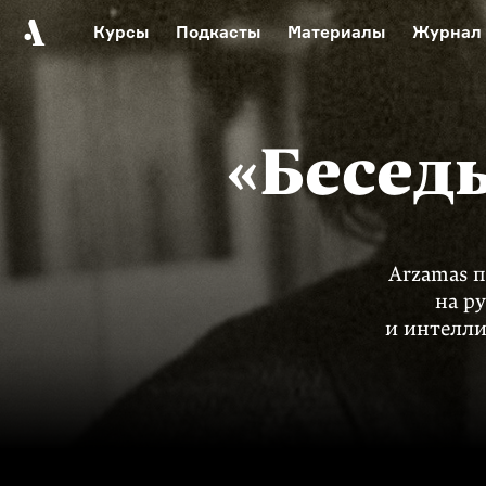
Курсы
Подкасты
Материалы
Журнал
Автор среди нас
Еврейски
Видеоистория русск
«Бесед
Русское 
Arzamas 
на р
и интелли