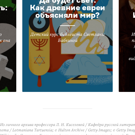
ь:
Как древние евреи
объясняли мир?
о
Детский курс библеиста Светланы
И
к она
Бабкиной
п
ви
Из личного архива профессора Л. Н. Киселевой / Кафедра русской литер
ета / Lotmaniana Tartuensia; © Hulton Archive / Getty Images; © Getty Ima