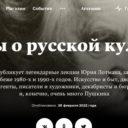
Магазин
События
й музей
Новая Третьяковка
Онлайн-университет
ой культуры
Русский язык от «гой еси» до «лол кек»
ы о русской ку
искусство XX века
Русская литература XX века
Детска
публикует легендарные лекции Юрия Лотмана, з
убеже 1980-х и 1990-х годов. Искусство и быт, дв
генты, писатели и художники, декабристы и б
и, конечно, очень много Пушкина
Опубликовано
28 февраля 2022 года