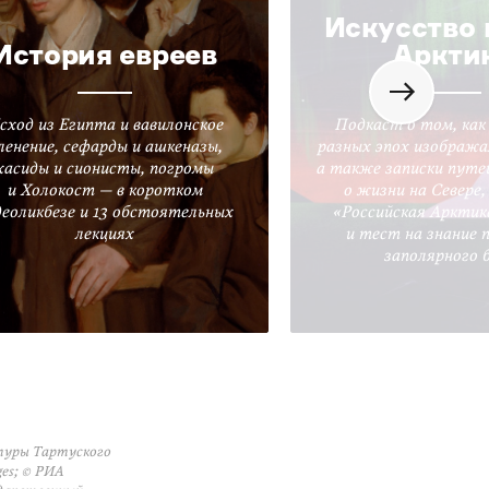
Искусство 
История евреев
Аркти
сход из Египта и вавилонское
Подкаст о том, как
ленение, сефарды и ашкеназы,
разных эпох изобража
хасиды и сионисты, погромы
а также записки путе
и Холокост — в коротком
о жизни на Севере
деоликбезе и 13 обстоятельных
«Российская Арктик
лекциях
и тест на знание 
заполярного 
атуры Тартуского
ges; © РИА