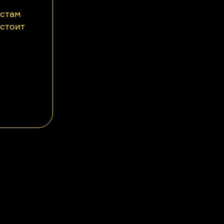
астам
 стоит