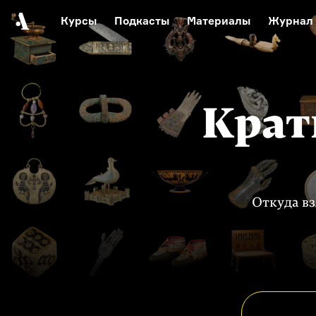
Курсы
Подкасты
Материалы
Журнал
Автор среди нас
Еврейски
Видеоистория русск
Русское 
Крат
Откуда вз