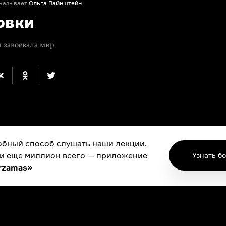
казывает
Ольга Вайнштейн
овки
я завоевала мир
бный способ слушать наши лекции,
 и еще миллион всего — приложение
Узнать б
rzamas»