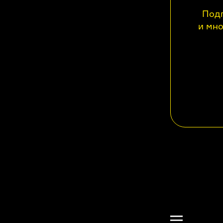
Подп
и мно