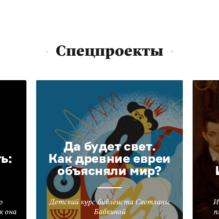
Спецпроекты
Да будет свет.
ь:
Как древние евреи
объясняли мир?
о
Детский курс библеиста Светланы
И
к она
Бабкиной
п