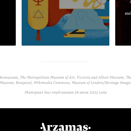
ви
ksmuseum, The Metropolitan Museum of Art, Victoria and Albert Museum, The 
e Museum, Rawpixel, Wikimedia Commons, Museum of London/Heritage Image
Материал был опубликован
26 июня 2023 года