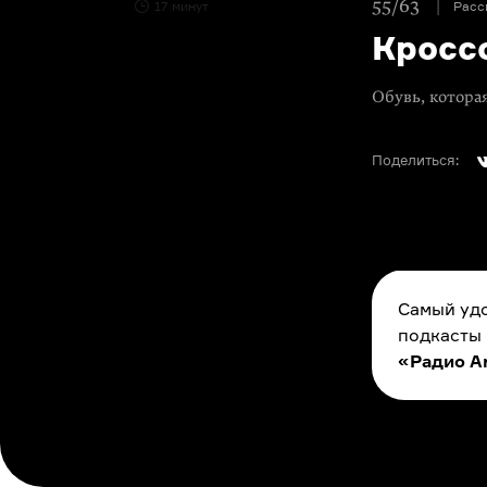
55/63
17 минут
Расс
Кросс
Обувь, котора
Поделиться:
Самый удо
подкасты
«Радио A