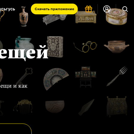
Скачать
приложение
Запад и Восток: история культур
Что такое античность
я комната
вещей
вещи и как