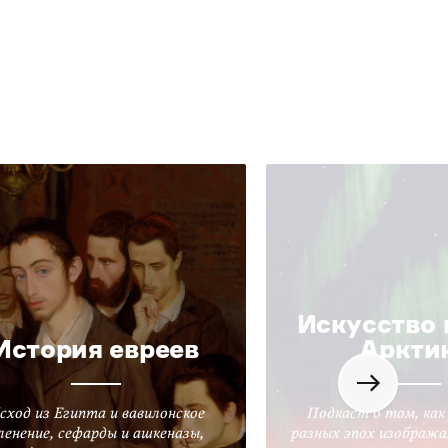
Искусство 
История евреев
Аркти
сход из Египта и вавилонское
Подкаст о том, как
ленение, сефарды и ашкеназы,
разных эпох изобража