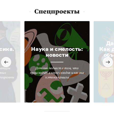
Спецпроекты
Да
сика.
Наука и смелость:
Как 
новости
объ
ратуры
Детский подкаст о том, что
Детский 
вных
происходит в науке сегодня и как она
программы
к этому пришла