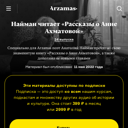
Найман читает «Рассказы о Анне
Ахматовой»
24 выпуска
Специально для Arzamas поэт Анатолий Найман прочитал свою
знаменитую книгу «Рассказы о Анне Ахматовой», а также
дополнил ее новыми главами
Материал был опубликован
11 мая 2022 года
Эти материалы доступны по подписке
Подписка — это доступ
ко всем
нашим курсам,
подкастам и множеству других аудио об истории
и культуре. Она стоит
399 ₽
в месяц
или
2999 ₽
в год
Купить