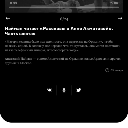
0:00
35:06
6/24
Найман читает «Рассказы о Анне Ахматовой».
Часть шестая
«Матери хозяина было под девяносто, она переехала на Ордынку, чтобы
не жить одной. В голове у нее нередко что-то путалось, она могла поставить
на газ телефонный аппарат, чтобы согреть воду».
Анатолий Найман — о доме Ахматовой на Ордынке, семье Ардовых и других
друзьях в Москве.
35 минут