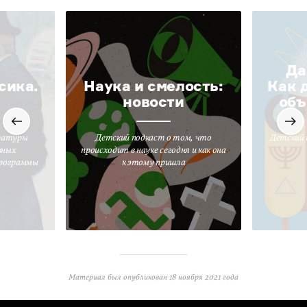
Да
сика.
Наука и смелость:
Как 
новости
объ
ратуры
Детский подкаст о том, что
Детский 
вных
происходит в науке сегодня и как она
программы
к этому пришла
Материал был опубликован
18 ноября 2021 года