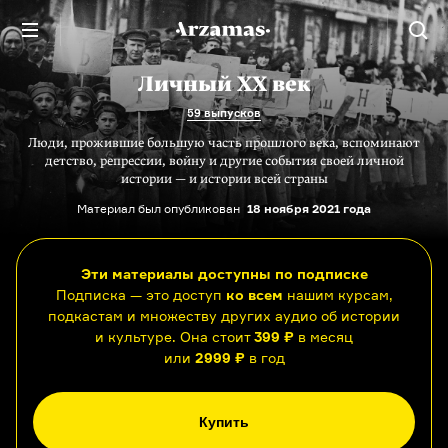
Личный XX век
59 выпусков
Люди, прожившие большую часть прошлого века, вспоминают
детство, репрессии, войну и другие события своей личной
истории — и истории всей страны
Материал был опубликован
18 ноября 2021 года
Эти материалы доступны по подписке
Подписка — это доступ
ко всем
нашим курсам,
подкастам и множеству других аудио об истории
и культуре. Она стоит
399 ₽
в месяц
или
2999 ₽
в год
Купить