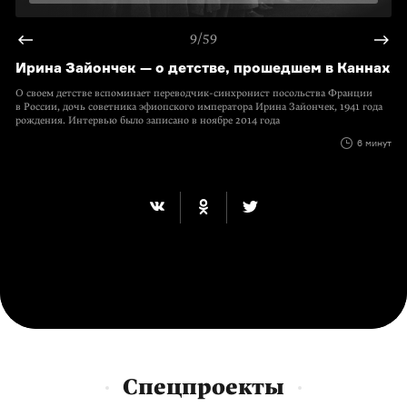
9/59
Ирина Зайончек — о детстве, прошедшем в Каннах
О своем детстве вспоминает переводчик-синхронист посольства Франции
в России, дочь советника эфиопского императора Ирина Зайончек, 1941 года
рождения. Интервью было записано в ноябре 2014 года
6 минут
Спецпроекты