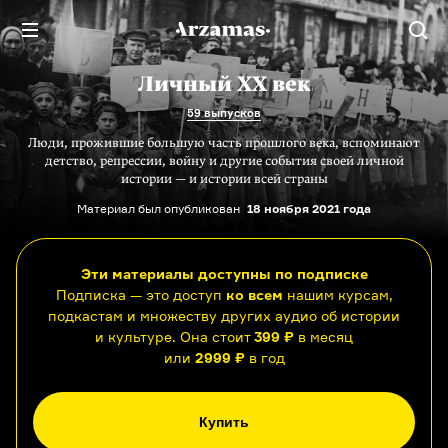
Личный XX век
59 выпусков
Люди, прожившие большую часть прошлого века, вспоминают
детство, репрессии, войну и другие события своей личной
истории — и истории всей страны
Материал был опубликован
18 ноября 2021 года
Эти материалы доступны по подписке
Подписка — это доступ
ко всем
нашим курсам,
подкастам и множеству других аудио об истории
и культуре. Она стоит
399 ₽
в месяц
или
2999 ₽
в год
Купить