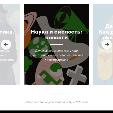
Да
сика.
Наука и смелость:
Как 
новости
объ
ратуры
Детский подкаст о том, что
Детский 
вных
происходит в науке сегодня и как она
программы
к этому пришла
Материал был опубликован
18 ноября 2021 года