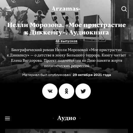
Нелли Морозова. «Мое пристрастие
к Диккенсу». Аудиокнига
46 выпусков
Биографический роман Нелли Морозовой «Мое пристрастие
к Диккенсу» — о детстве в эпоху Большого террора. Книгу читает
Елена Вигдорова. Проект подготовлен ко Дню памяти жертв
политических репрессий
Материал был опубликован
29 октября 2021 года
Аудио