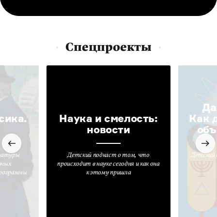
Спецпроекты
Да
сика.
Наука и смелость:
Как 
новости
объ
ратуры
Детский подкаст о том, что
Детский 
вных
происходит в науке сегодня и как она
программы
к этому пришла