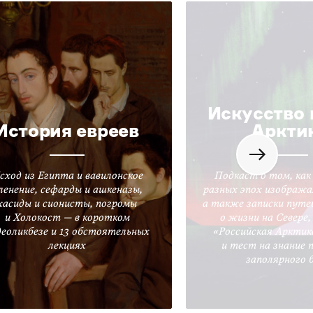
Искусство 
История евреев
Аркти
сход из Египта и вавилонское
Подкаст о том, как
ленение, сефарды и ашкеназы,
разных эпох изобража
хасиды и сионисты, погромы
а также записки путе
и Холокост — в коротком
о жизни на Севере
деоликбезе и 13 обстоятельных
«Российская Арктик
лекциях
и тест на знание 
заполярного 