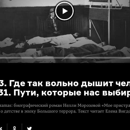
3. Где так вольно дышит че
31. Пути, которые нас выб
zamas: биографический роман Нелли Морозовой «Мое пристра
о детстве в эпоху Большого террора. Текст читает Елена Вигд