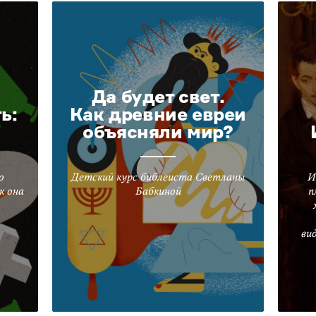
Да будет свет.
ь:
Как древние евреи
объясняли мир?
о
Детский курс библеиста Светланы
И
к она
Бабкиной
п
ви