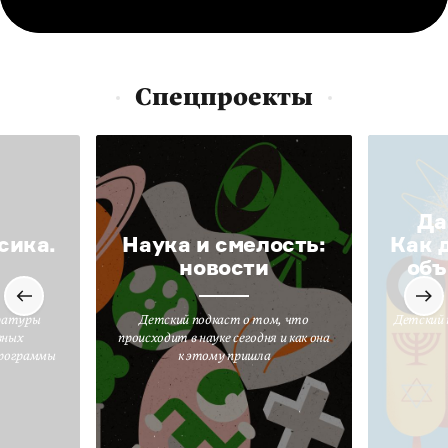
Спецпроекты
Да
сика.
Наука и смелость:
Как 
новости
объ
ратуры
Детский подкаст о том, что
Детский 
вных
происходит в науке сегодня и как она
программы
к этому пришла