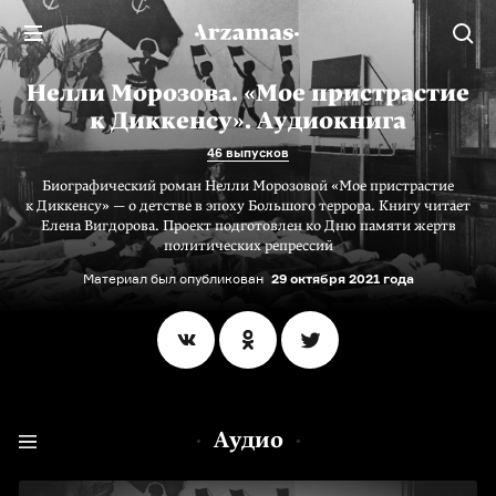
Нелли Морозова. «Мое пристрастие
к Диккенсу». Аудиокнига
46 выпусков
Биографический роман Нелли Морозовой «Мое пристрастие
к Диккенсу» — о детстве в эпоху Большого террора. Книгу читает
Елена Вигдорова. Проект подготовлен ко Дню памяти жертв
политических репрессий
Материал был опубликован
29 октября 2021 года
Аудио