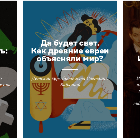
Да будет свет.
ь:
Как древние евреи
объясняли мир?
о
Детский курс библеиста Светланы
И
к она
Бабкиной
п
ви