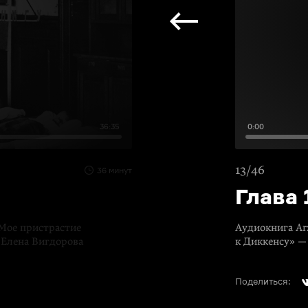
36:35
0:00
13/46
36 минут
Глава 
Мое пристрастие
Аудиокнига Ar
т Елена Вигдорова
к Диккенсу» — 
Поделиться: