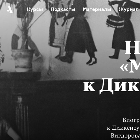
Курсы
Подкасты
Материалы
Журнал
Автор среди нас
Еврейски
Видеоистория русск
Н
Русское 
«
к Дик
Биогр
к Диккенсу
Вигдорова