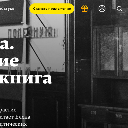
Скачать
приложение
Запад и Восток: история культур
Что такое античность
а.
я комната
ие
окнига
растие
итает Елена
литических