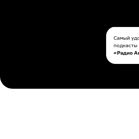
Самый удо
подкасты
«Радио A