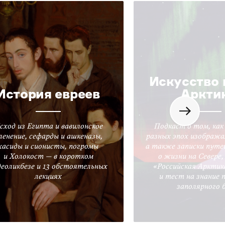
Искусство 
История евреев
Аркти
сход из Египта и вавилонское
Подкаст о том, как
ленение, сефарды и ашкеназы,
разных эпох изобража
хасиды и сионисты, погромы
а также записки путе
и Холокост — в коротком
о жизни на Севере
деоликбезе и 13 обстоятельных
«Российская Арктик
лекциях
и тест на знание 
заполярного 