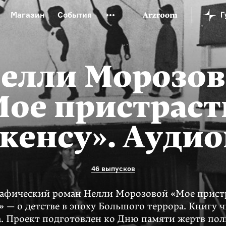
Магазин
События
й музей
Новая Третьяковка
Онлайн-университет
ой культуры
Русский язык от «гой еси» до «лол кек»
елли Морозов
искусство XX века
Русская литература XX века
Детска
Мое пристраст
кенсу». Ауди
46 выпусков
афический роман Нелли Морозовой «Мое прист
» — о детстве в эпоху Большого террора. Книгу ч
. Проект подготовлен ко Дню памяти жертв по