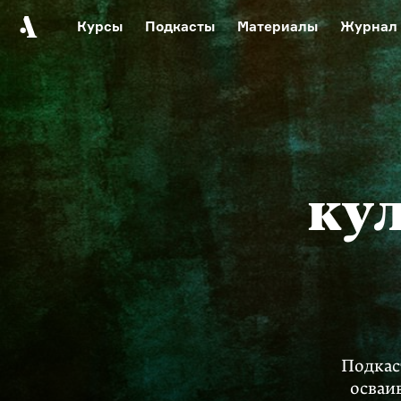
Курсы
Подкасты
Материалы
Журнал
Автор среди нас
Еврейски
Видеоистория русск
Русское 
ку
Подкас
осваи