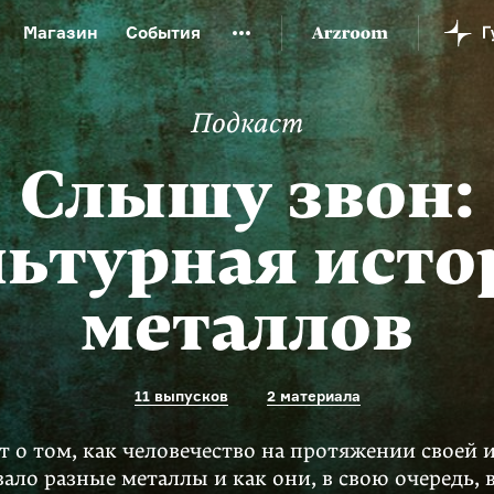
Магазин
События
й музей
Новая Третьяковка
Онлайн-университет
Подкаст
ой культуры
Русский язык от «гой еси» до «лол кек»
искусство XX века
Русская литература XX века
Детска
Слышу звон:
льтурная исто
металлов
11 выпусков
2 материала
т о том, как человечество на протяжении своей 
вало разные металлы и как они, в свою очередь, 