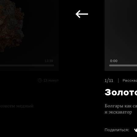
13:39
0:00
1/11
13 минут
Расска
Золото
 совсем медный
Болгары как с
и экскаватор
Поделиться: