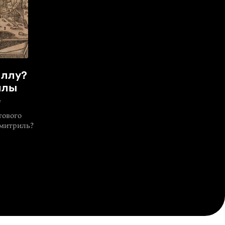
иллу?
ллы
е
тового
 митриль?