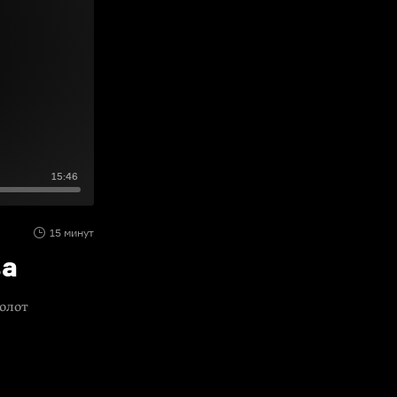
15:46
15 минут
ва
молот