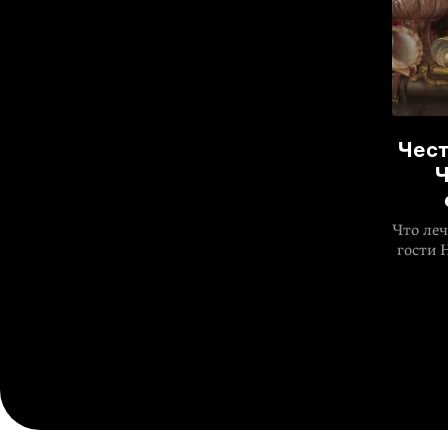
Чест
Ч
Что леч
гости 