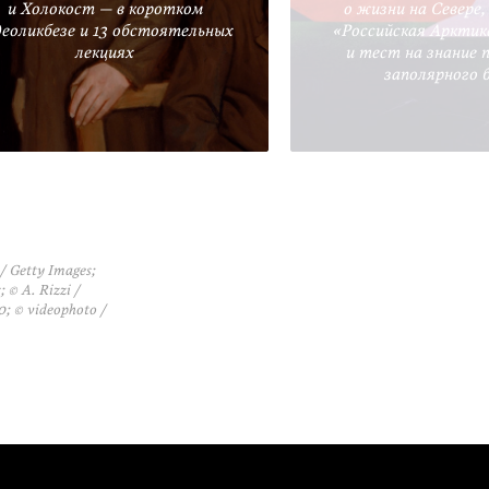
и Холокост — в коротком
о жизни на Севере
деоликбезе и 13 обстоятельных
«Российская Арктик
лекциях
и тест на знание 
заполярного 
/ Getty Images;
 © A. Rizzi /
0; © videophoto /