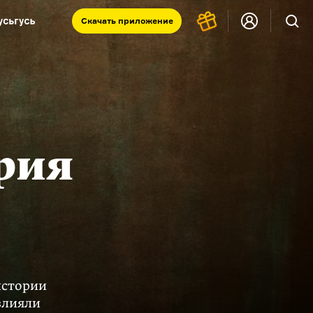
Скачать
приложение
Запад и Восток: история культур
Что такое античность
я комната
рия
истории
влияли