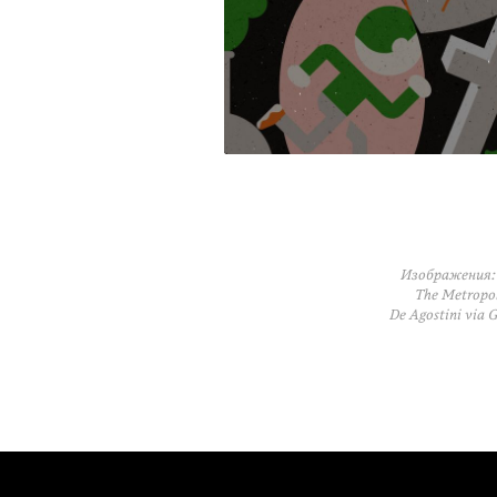
Изображения: ©
The Metropol
De Agostini via 