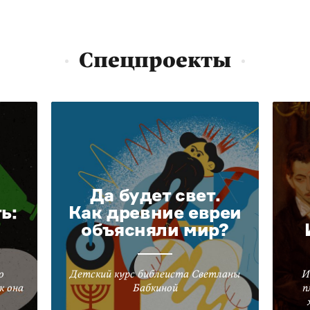
Спецпроекты
Да будет свет.
ь:
Как древние евреи
объясняли мир?
о
Детский курс библеиста Светланы
И
к она
Бабкиной
п