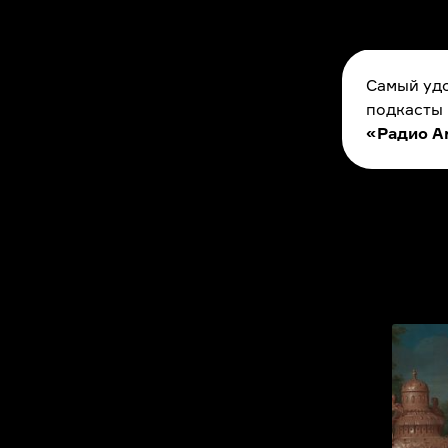
Самый удо
подкасты
«Радио A