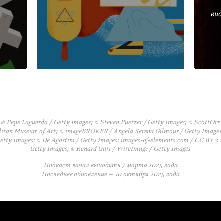
ви
 Pepe Laguarda / Getty Images; © Steven Puetzer / Getty Images; © ScottOrr 
itan Museum of Art; © imageBROKER / Angela Serena Gilmour / Getty Images;
Getty Images; © De Agostini / Getty Images; images-of-elements.com / CC BY 3.
Getty Images; © Renard Garr / WireImage / Getty Images
Подкаст начал выходить
7 марта 2025 года
Последнее обновление —
10 октября 2025 года