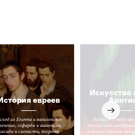
Искусство 
История евреев
Аркти
сход из Египта и вавилонское
Подкаст о том, как
ленение, сефарды и ашкеназы,
разных эпох изобража
хасиды и сионисты, погромы
а также записки путе