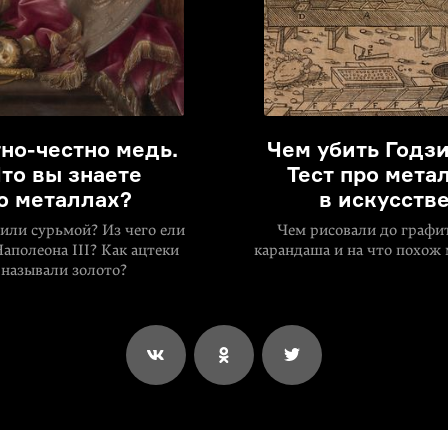
но-честно
медь.
Чем убить Годз
то вы знаете
Тест про мета
о металлах?
в искусств
или сурьмой? Из чего ели
Чем рисовали до графи
Наполеона III? Как ацтеки
карандаша и на что похож
называли золото?