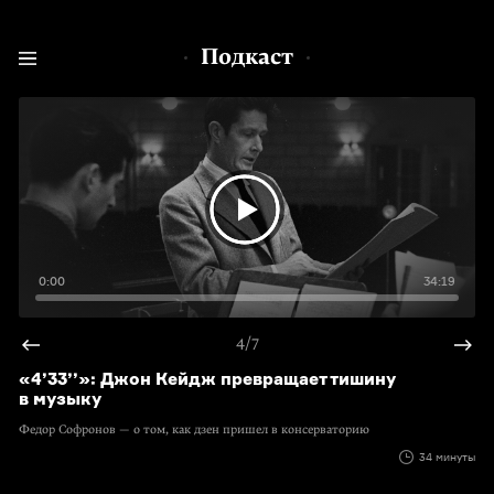
Подкаст
0:00
34:19
4/7
«4’33’’»: Джон Кейдж превращает тишину
в музыку
Федор Софронов — о том, как дзен пришел в консерваторию
34 минуты