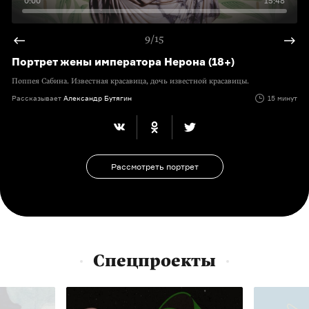
0:00
15:48
9/15
Портрет жены императора Нерона (18+)
Поппея Сабина. Известная красавица, дочь известной красавицы.
Рассказывает
Александр Бутягин
15 минут
Рассмотреть портрет
Спецпроекты