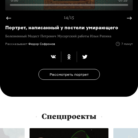
0:00
07:33
14/15
Портрет, написанный у постели умирающего
Болезненный Модест Петрович Мусоргский работы Ильи Репина
Рассказывает
Федор Софронов
7 минут
Рассмотреть портрет
Спецпроекты