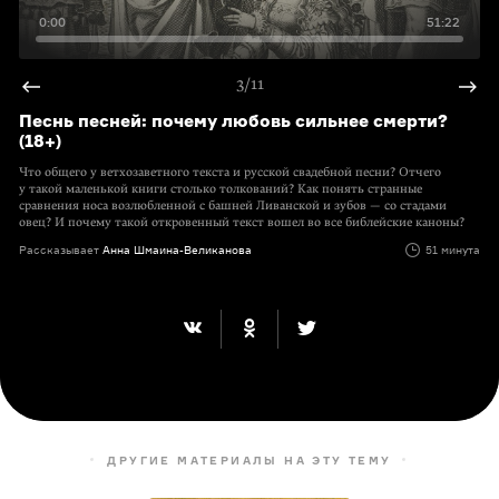
0:00
51:22
3/11
Песнь песней: почему любовь сильнее смерти?
(18+)
Что общего у ветхозаветного текста и русской свадебной песни? Отчего
у такой маленькой книги столько толкований? Как понять странные
сравнения носа возлюбленной с башней Ливанской и зубов — со стадами
овец? И почему такой откровенный текст вошел во все библейские каноны?
Рассказывает
Анна Шмаина-Великанова
51 минута
ДРУГИЕ МАТЕРИАЛЫ НА ЭТУ ТЕМУ