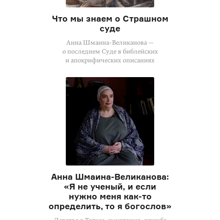
Что мы знаем о Страшном
суде
Анна Шмаина-Великанова —
о последнем Суде в библейских
и апокрифических описаниях
Анна Шмаина-Великанова:
«Я не ученый, и если
нужно меня
как-то
определить, то я богослов»