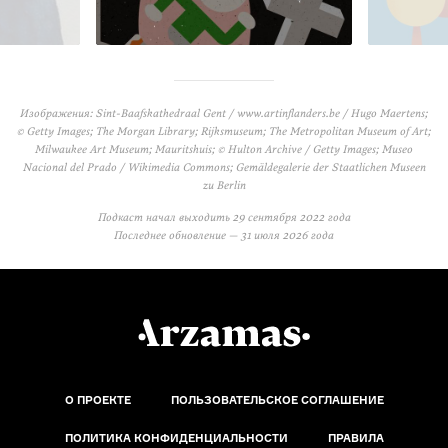
Изображения: Sint-Baafskathedraal Gent / www.artinflanders.be / Hugo Maertens;
© Getty Images; The Morgan Library; Rijksmuseum; The Metropolitan Museum of Art;
Milwaukee Art Museum; Mauritshuis; © Hulton Archive / Getty Images; Museo
Nacional del Prado / Wikimedia Commons; Gemäldegalerie der Staatlichen Museen
zu Berlin
Подкаст начал выходить
29 сентября 2022 года
Последнее обновление —
31 июля 2026 года
О ПРОЕКТЕ
ПОЛЬЗОВАТЕЛЬСКОЕ СОГЛАШЕНИЕ
ПОЛИТИКА КОНФИДЕНЦИАЛЬНОСТИ
ПРАВИЛА