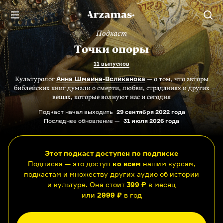
Подкаст
Точки опоры
11 выпусков
Анна Шмаина-Великанова
Культуролог
— о том, что авторы
библейских книг думали о смерти, любви, страданиях и других
вещах, которые волнуют нас и сегодня
Подкаст начал выходить
29 сентября 2022 года
Последнее обновление —
31 июля 2026 года
Этот подкаст доступен по подписке
Подписка — это доступ
ко всем
нашим курсам,
подкастам и множеству других аудио об истории
и культуре. Она стоит
399 ₽
в месяц
или
2999 ₽
в год