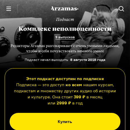
Подкаст
Комплекс неполноценности
9 выпусков
Редакторы Arzamas разговаривают с очень умными людьми,
чтобы и себя почувствовать немного умнее
Подкаст начал выходить
8 августа 2018 года
Этот подкаст доступен по подписке
Подписка — это доступ
ко всем
нашим курсам,
подкастам и множеству других аудио об истории
и культуре. Она стоит
399 ₽
в месяц
или
2999 ₽
в год
Купить