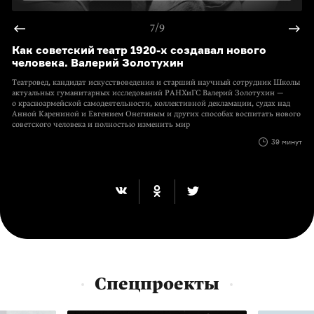
7/9
Как советский театр 1920-х создавал нового
человека. Валерий Золотухин
Театровед, кандидат искусствоведения и старший научный сотрудник Школы
актуальных гуманитарных исследований РАНХиГС Валерий Золотухин —
о красноармейской самодеятельности, коллективной декламации, судах над
Анной Карениной и Евгением Онегиным и других способах воспитать нового
советского человека и полностью изменить мир
39 минут
Спецпроекты