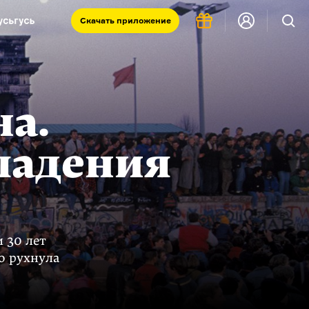
Скачать
приложение
Запад и Восток: история культур
Что такое античность
я комната
на.
 падения
 30 лет
о рухнула