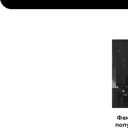
Фак
поп