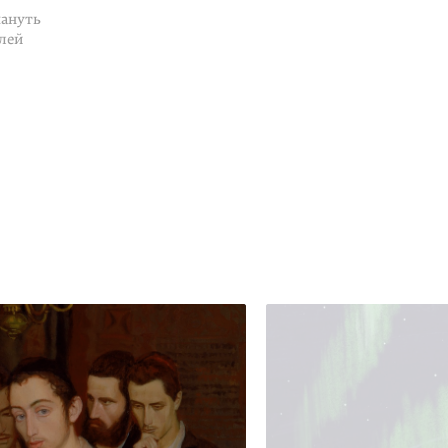
мануть
лей