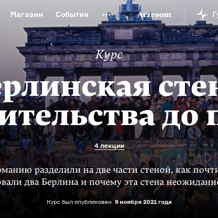
Магазин
События
й музей
Новая Третьяковка
Онлайн-университет
Курс
ой культуры
Русский язык от «гой еси» до «лол кек»
искусство XX века
Русская литература XX века
Детска
рлинская сте
ительства до
4 лекции
рманию разделили на две части стеной, как почти
овали два Берлина и почему эта стена неожиданн
Курс был опубликован
9 ноября 2021 года