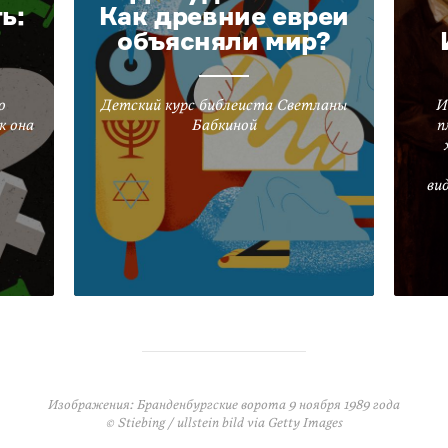
ь:
Как древние евреи
объясняли мир?
о
Детский курс библеиста Светланы
И
к она
Бабкиной
п
ви
Изображения: Бранденбургские ворота 9 ноября 1989 года
© Stiebing / ullstein bild via Getty Images