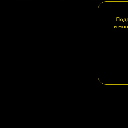
Подп
и мно