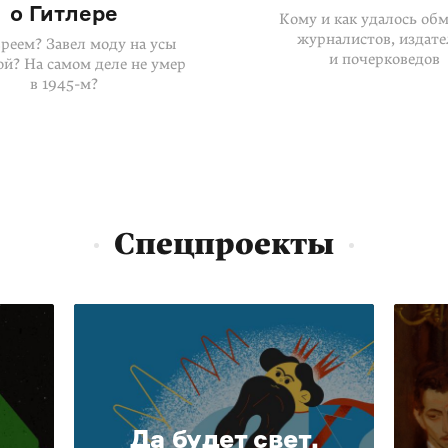
о Гитлере
Кому и как удалось об
журналистов, издате
реем? Завел моду на усы
и почерковедов
й? На самом деле не умер
в
1945-м
?
Спецпроекты
Да будет свет.