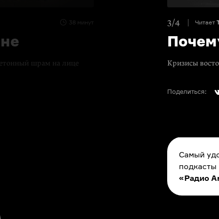
3/4
38 минут
Читает
ине
Почем
етонный шрам на лице
Кризисы восто
Поделиться:
Самый удо
подкасты
«Радио A