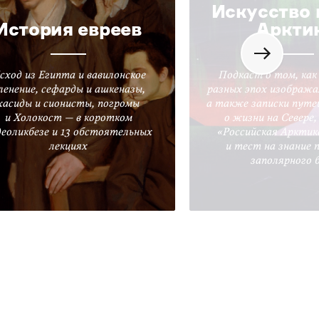
Искусство 
История евреев
Аркти
сход из Египта и вавилонское
Подкаст о том, как
ленение, сефарды и ашкеназы,
разных эпох изобража
хасиды и сионисты, погромы
а также записки путе
и Холокост — в коротком
о жизни на Севере
деоликбезе и 13 обстоятельных
«Российская Арктик
лекциях
и тест на знание 
заполярного 