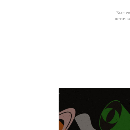
Был ев
щеточко