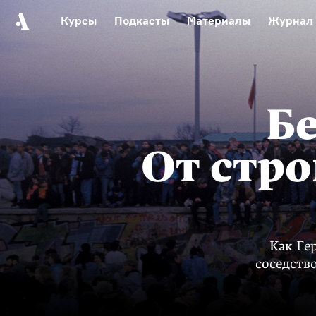
Курсы
Подкасты
Материалы
Журнал
Автор среди нас
Еврейски
Видеоистория русск
Русское 
Бе
От стро
Как Ге
соседств