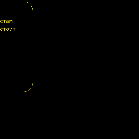
астам
 стоит