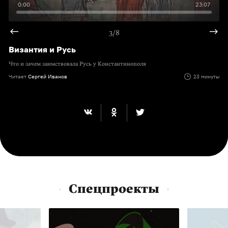
0:00
23:07
3/8
Византия и Русь
Что и зачем заимствовала Русь у Константинополя
Читает
Сергей Иванов
23 минуты
Спецпроекты