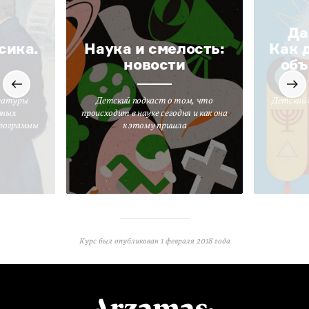
Да
сика.
Наука и смелость:
Как 
новости
объ
ратуры
Детский подкаст о том, что
Детский 
вных
происходит в науке сегодня и как она
программы
к этому пришла
Курс был опубликован
1 февраля 2018 года