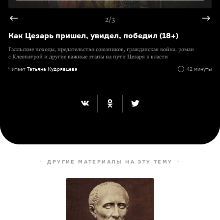
2/3
Как Цезарь пришел, увидел, победил (18+)
Галльские походы, предательство союзников, гражданская война, роман
с Клеопатрой и другие важные этапы на пути Цезаря к власти
Читает
Татьяна Кудрявцева
42 минуты
ДРУГИЕ МАТЕРИАЛЫ НА ЭТУ ТЕМУ