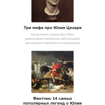
Три мифа про Юлия Цезаря
Автор книги «Здесь был Рим»
развенчивает несколько заблуждений
про великого правителя и полководца
Фактчек: 14 самых
популярных легенд о Юлии