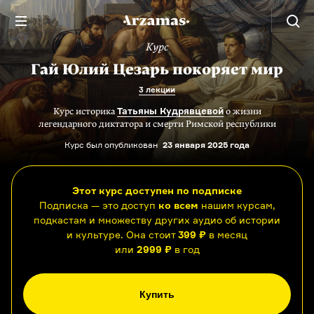
Курс
Гай Юлий Цезарь покоряет мир
3 лекции
Татьяны Кудрявцевой
Курс историка
о жизни
легендарного диктатора и смерти Римской республики
Курс был опубликован
23 января 2025 года
Этот курс доступен по подписке
Подписка — это доступ
ко всем
нашим курсам,
подкастам и множеству других аудио об истории
и культуре. Она стоит
399 ₽
в месяц
или
2999 ₽
в год
Купить