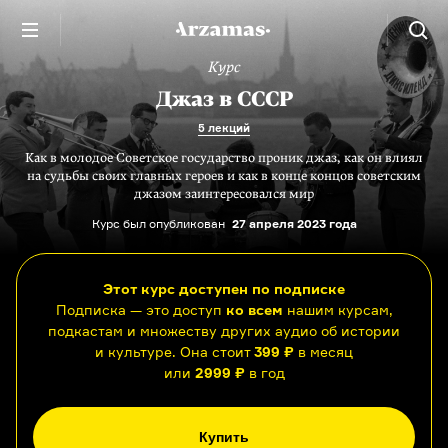
Курс
Джаз в СССР
5 лекций
Как в молодое Советское государство проник джаз, как он влиял
на судьбы своих главных героев и как в конце концов советским
джазом заинтересовался мир
Курс был опубликован
27 апреля 2023 года
Этот курс доступен по подписке
Подписка — это доступ
ко всем
нашим курсам,
подкастам и множеству других аудио об истории
и культуре. Она стоит
399 ₽
в месяц
или
2999 ₽
в год
Купить