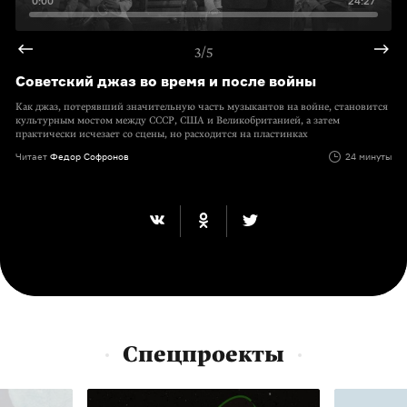
0:00
24:27
3/5
Советский джаз во время и после войны
Как джаз, потерявший значительную часть музыкантов на войне, становится
культурным мостом между СССР, США и Великобританией, а затем
практически исчезает со сцены, но расходится на пластинках
Читает
Федор Софронов
24 минуты
Спецпроекты