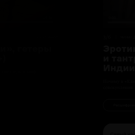
25:38
0:00
3/6
25 минут
Читает
и», гетеры
Эроти
+)
и тан
Индии 
сские пиры и миф
Почему в «Кам
совокупления
Расшифров
Самый удо