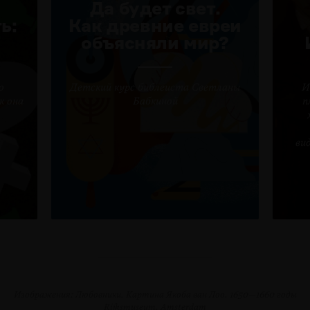
Да будет свет.
ь:
Как древние евреи
объясняли мир?
о
Детский курс библеиста Светланы
И
к она
Бабкиной
п
ви
Изображения: Любовники. Картина Якоба ван Лоо. 1650—1660 годы
Rijksmuseum, Amsterdam