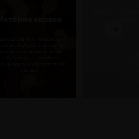
Искусство 
История евреев
Аркти
сход из Египта и вавилонское
Подкаст о том, как
ленение, сефарды и ашкеназы,
разных эпох изобража
хасиды и сионисты, погромы
а также записки путе
и Холокост — в коротком
о жизни на Севере
деоликбезе и 13 обстоятельных
«Российская Арктик
лекциях
и тест на знание 
заполярного 