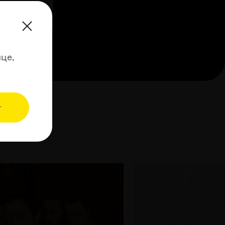
ольше
це,
т