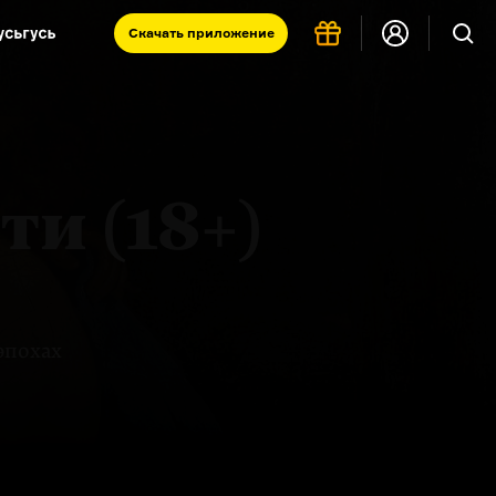
Скачать
приложение
Запад и Восток: история культур
Что такое античность
я комната
и (18+)
эпохах