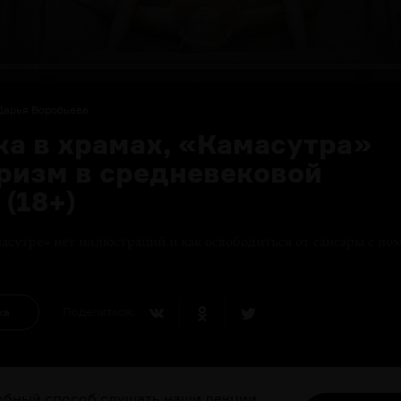
Дарья Воробьева
ка в храмах, «Камасутра»
тризм в средневековой
(18+)
асутре» нет иллюстраций и как освободиться от сансары с п
Поделиться:
ка
бный способ слушать наши лекции,