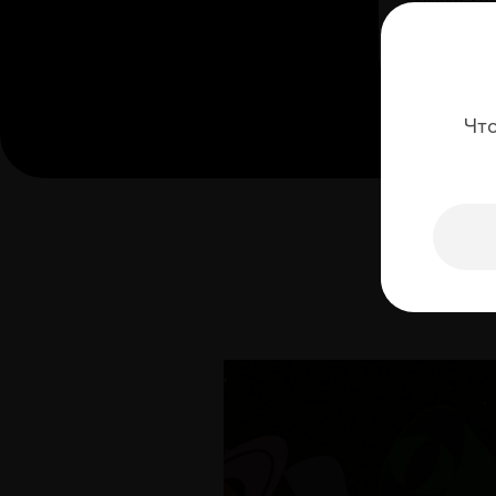
подкасты
«Радио A
Чт