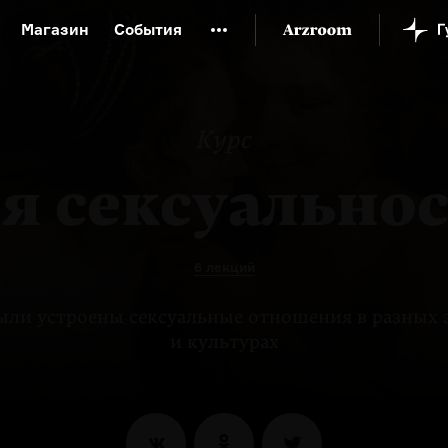
Магазин
События
й музей
Новая Третьяковка
Онлайн-университет
ой культуры
Русский язык от «гой еси» до «лол кек»
Курс
искусство XX века
Русская литература XX века
Детска
я сексуальност
6 лекций
ыли устроены сексуальные отношения в разных 
и культурах