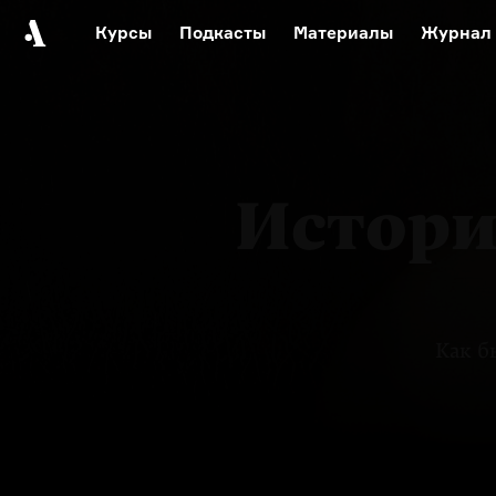
Курсы
Подкасты
Материалы
Журнал
Автор среди нас
Еврейски
Видеоистория русск
Русское 
Истори
Как б