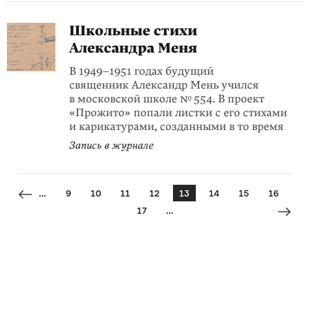
Школьные стихи
Александра Меня
В 1949–1951 годах будущий
священник
Александр Мень учился
в московской
школе № 554
. В проект
«Прожито» попали листки с его стихами
и карикатурами, созданными в то время
Запись в журнале
…
9
10
11
12
13
14
15
16
17
…