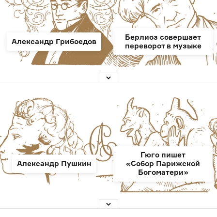
Берлиоз совершает
Александр Грибоедов
переворот в музыке
Гюго пишет
Александр Пушкин
«Собор Парижской
Богоматери»