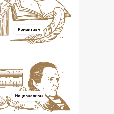
Романтизм
Национализм