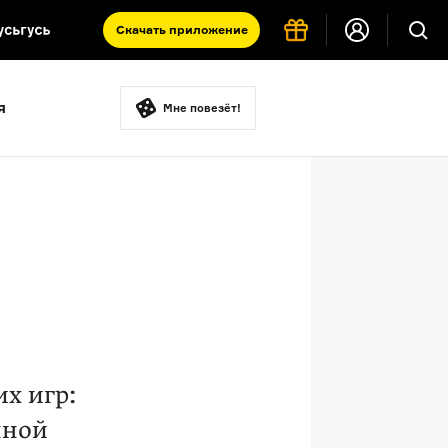
Скачать
приложение
Запад и Восток: история культур
я
Что такое античность
Мне повезёт!
я комната
х игр:
нной