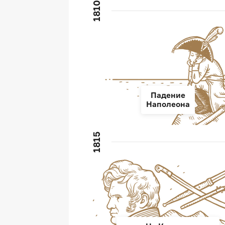
1810
Падение
Наполеона
1815