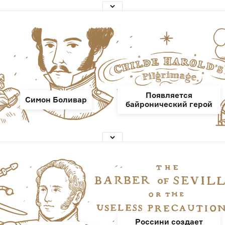
Появляется
Симон Боливар
байронический герой
Россини создает