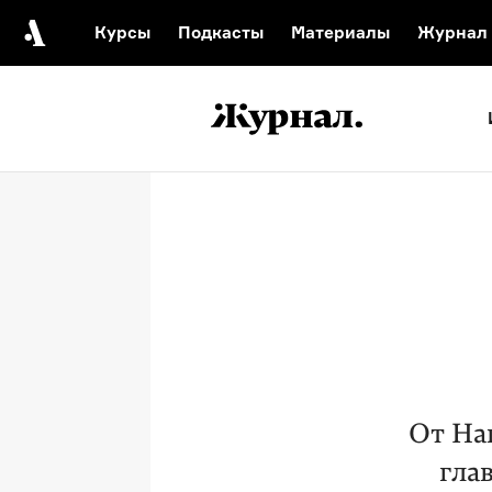
Курсы
Подкасты
Материалы
Журнал
Автор среди нас
Еврейски
Видеоистория русск
Русское 
От На
гла