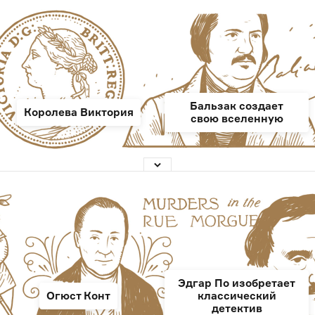
Бальзак создает
Королева Виктория
свою вселенную
Эдгар По изобретает
Огюст Конт
классический
детектив