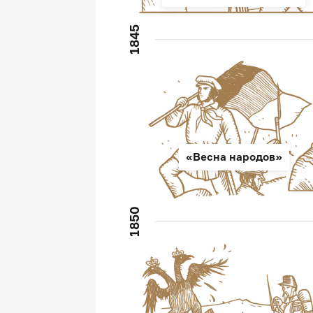
1845
«Весна народов»
1850