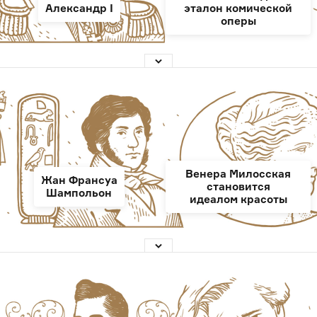
Александр I
эталон комической
оперы
Венера Милосская
Жан Франсуа
становится
Шампольон
идеалом красоты