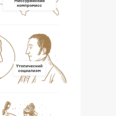
Миссурийский
компромисс
Утопический
социализм