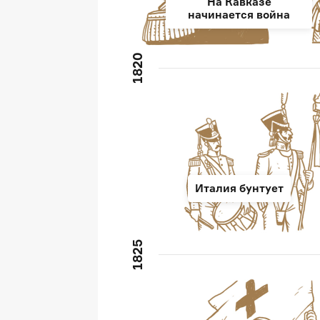
На Кавказе
начинается война
1820
Италия бунтует
1825