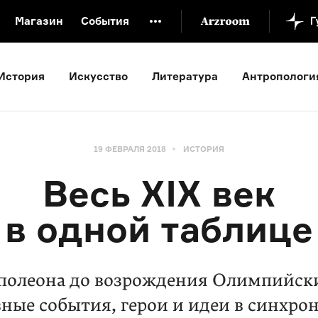
Магазин
События
й музей
Новая Третьяковка
Онлайн-университет
История
Искусство
Литература
Антропологи
ой культуры
Русский язык от «гой еси» до «лол кек»
искусство XX века
Русская литература XX века
Детска
19 ФЕВРАЛЯ 2018
ИСТОРИЯ
Весь XIX век
в одной таблице
полеона до возрождения Олимпийски
вные события, герои и идеи в синхро