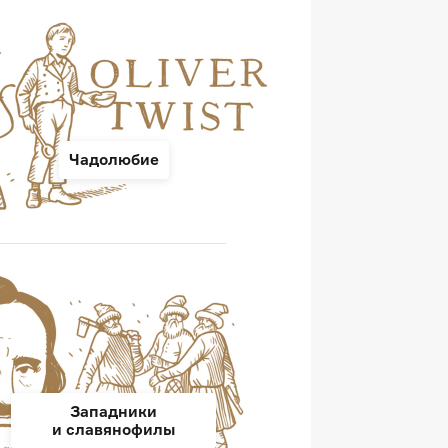
Чадолюбие
Западники
и славянофилы