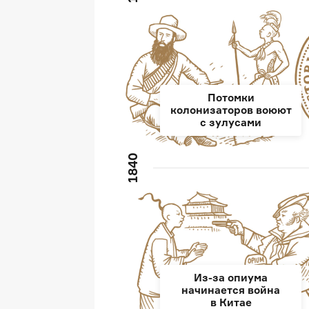
Потомки
колонизаторов воюют
с зулусами
1840
Из-за опиума
начинается война
в Китае