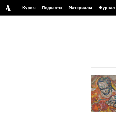
Курсы
Подкасты
Материалы
Журнал
Автор среди нас
Еврейски
Видеоистория русск
Русское 