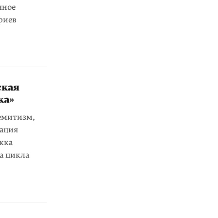
чное
риев
ская
ка»
емитизм,
вация
кка
а цикла