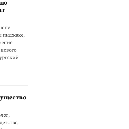
блю
ят
июне
м пиджаке,
вение
 нового
ургский
существо
лог,
детстве,