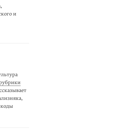
,
ского и
ультура
рубрики
ссказывает
ализняка,
е коды