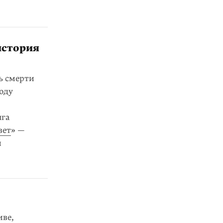
история
ь смерти
оду
яга
вет
» —
й
иве,