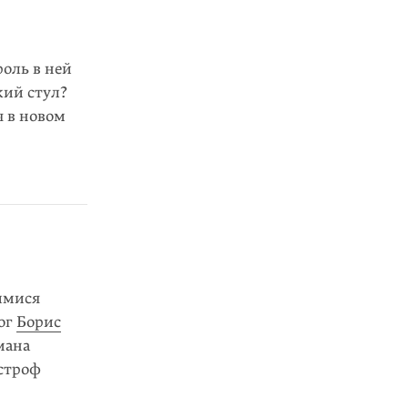
роль в ней
кий стул?
я в новом
имися
ог
Борис
мана
астроф