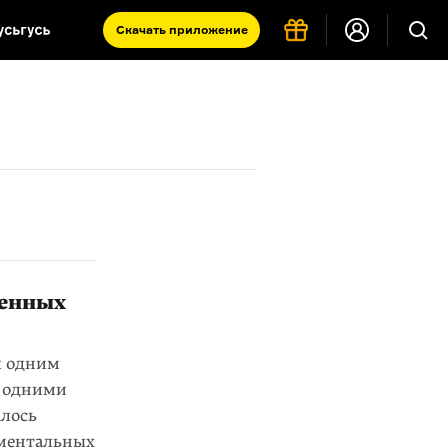
Скачать
приложение
Запад и Восток: история культур
Что такое античность
я комната
щенных
л одним
— одними
алось
ументальных