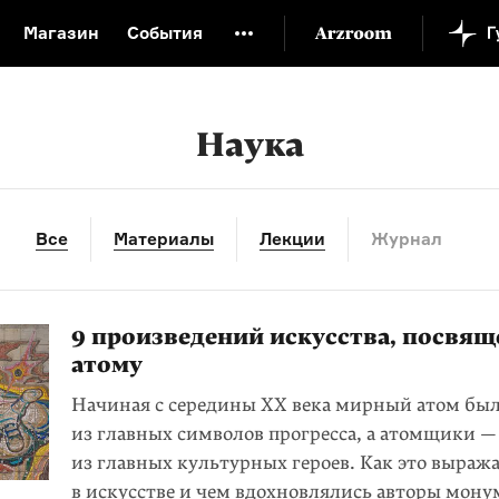
Магазин
События
й музей
Новая Третьяковка
Онлайн-университет
ой культуры
Русский язык от «гой еси» до «лол кек»
Наука
искусство XX века
Русская литература XX века
Детска
Все
Материалы
Лекции
Журнал
9 произведений искусства, посвя
атому
Начиная с середины ХХ века мирный атом бы
из главных символов прогресса, а атомщики 
из главных культурных героев. Как это выраж
в искусстве и чем вдохновлялись авторы мон