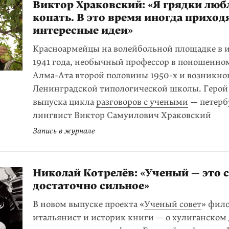
Виктор Храковский: «Я грядки лю
копать. В это время иногда приход
интересные идеи»
Красноармейцы на волейбольной площадке в 
1941 года, необычный профессор в поношенно
Алма-Ата второй половины 1950-х и возникно
Ленинградской типологической школы. Герой
выпуска цикла
разговоров с учеными
— петерб
лингвист Виктор Самуилович Храковский
Запись в журнале
Николай Котрелёв: «Ученый — это 
достаточно сильное»
В новом выпуске проекта «
Ученый совет
» фило
итальянист и историк книги — о хулиганском 