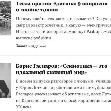
Тесла против Эдисона: 9 вопросов
о «войне токов»
Почему «война токов» так называется? Какую 
сыграл электро­счетчик, а какую — электричес
И кто все-таки изобрел лампочку? Разбираемс
выпуске
рубрики
Запись в журнале
Борис Гаспаров: «Семиотика — это
идеальный сияющий мир»
В новом выпуске
разговоров
с людьми, учивш
у Юрия Лотмана и работавшими с ним, филол
Гаспаров
рассказывает об эскапизме, доме Лот
на Каштановой улице и способе принятия кат
XX века