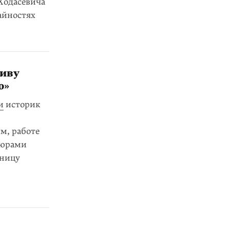
Ходасевича
айностях
живу
ю»
и
историк
м, работе
вюрами
аницу