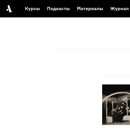
Курсы
Подкасты
Материалы
Журнал
Автор среди нас
Еврейски
Видеоистория русск
Русское 