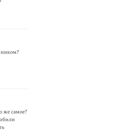
ь
нником?
о же самое?
любили
ть