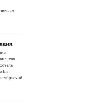
твечаем
люции
ция
ане, как
 хотели
го бы
Октябрьской