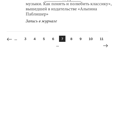
музыки. Как понять и полюбить классику»,
вышедшей в издательстве «Альпина
Паблишер»
Запись в журнале
…
3
4
5
6
7
8
9
10
11
…