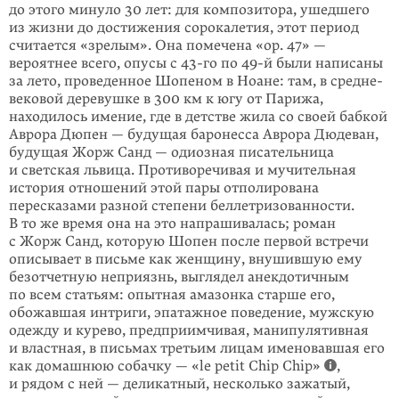
до этого минуло 30 лет: для композитора, ушедшего
из жизни до достижения сорокалетия, этот период
считается «зрелым». Она помечена «op. 47» —
вероятнее всего, опусы с
43-го
по
49-й
были написаны
за лето, проведенное Шопеном в Ноане: там, в средне­
веко­вой деревушке в 300 км к югу от Парижа,
находилось имение, где в дет­стве жила со своей бабкой
Аврора Дюпен — будущая баронесса Аврора Дюдеван,
будущая Жорж Санд — одиозная писательница
и светская львица. Противоре­чивая и мучительная
история отношений этой пары отполирована
пересказами разной степени беллетризованности.
В то же время она на это напрашивалась; роман
с Жорж Санд, которую Шопен после первой встречи
описывает в письме как женщину, внушившую ему
безотчетную неприязнь, выглядел анекдотич­ным
по всем статьям: опытная амазонка старше его,
обожавшая интриги, эпатажное поведение, мужскую
одежду и курево, предприимчивая, манипуля­тивная
и властная, в письмах третьим лицам именовавшая его
как домашнюю собачку — «le petit Chip Сhip»
,
и рядом с ней — деликатный, несколько зажатый,