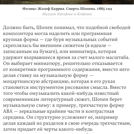
Феликс-Жозеф Барриа. Смерть Шопена. 1885 год
Muzeum Narodowe w Krakowie
Должно быть, Шопен понимал, что подобной свободой
композитора могла наделить или программная
крупная форма — где буря музыкальных событий
скреплялась бы внешним сюжетом (в идеале —
записанным на бумаге), или миниатюра, которая
удержит взорвавшееся время за счет малого масштаба.
Он выбирает миниатюру, решительно отказывается
от конкретики програм­много содержания, вместо него
делая ставку на музыкальную форму —
моцартианскую абстракцию, которая в его руках
становится инструментом рисования смысла. Вместо
того чтобы омузыкалить какой-нибудь известный
современникам литературный сюжет, Шопен берет
музыкальную схему: к примеру, трехчастную форму
ABA — зеркальные крайние части и контраст­ная
середина. Он структурно усложняет ее, например
делая каждый из раз­делов в свою очередь трехчастным,
затем придает ей черты
какого-нибудь