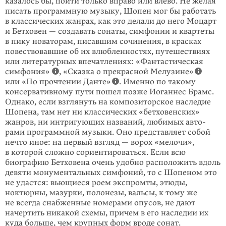
казалось бы, пойти только вправо или влево. Не желая
писать программ­ную музыку, Шопен мог бы работать
в классических жанрах, как это делали до него Моцарт
и Бетховен — создавать сонаты, симфонии и квартеты
в пику новаторам, писавшим сочинения, в красках
повествовавшие об их влюблен­ностях, путешествиях
или литературных впе­чатлениях: «Фантастическая
сим­фо­ния»
, «Сказка о прекрасной Мелузине»
или «По прочтении Данте»
. Именно по такому
консервативному пути пошел позже Иоганнес Брамс.
Однако, если взглянуть на композиторское наследие
Шопена, там нет ни клас­сических «бетховенских»
жанров, ни интригующих названий, любимых авто­
рами программной музыки. Оно представляет собой
нечто иное: на первый взгляд — ворох «мелочи»,
в которой сложно сориентироваться. Если всю
биографию Бетховена очень удобно расположить вдоль
девяти монументаль­ных симфоний, то с Шопеном это
не удастся: вьющиеся роем экспромты, этюды,
ноктюрны, мазурки, полонезы, вальсы, к тому же
не всегда снабженные номерами опусов, не дают
начертить никакой схемы, причем в его наследии их
куда больше, чем крупных форм вроде сонат.