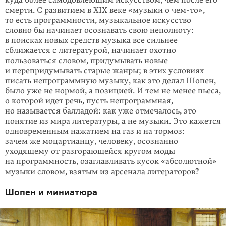
куда более самодовлеющим искусством, чем после его
смерти. С развитием в XIX веке «музыки о
чем-то
»,
то есть программности, музыкаль­ное искусство
словно бы начинает осознавать свою неполноту:
в поисках новых средств музыка все сильнее
сближается с литературой, начинает охотно
пользоваться словом, придумывать новые
и переприду­мывать старые жанры; в этих условиях
писать непрограммную музыку, как это делал Шопен,
было уже не нормой, а позицией. И тем не менее пьеса,
о которой идет речь, пусть непрограммная,
но называется балладой: как уже отмечалось, это
понятие из мира литературы, а не музыки. Это кажется
одновременным нажатием на газ и на тормоз:
зачем же моцартианцу, человеку, осознанно
уходящему от разгорающейся кругом моды
на программность, озаглавливать кусок «абсолютной»
музыки словом, взятым из арсенала литераторов?
Шопен и миниатюра