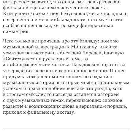
интересное развитие, что она играет роль развязки,
финальной сцены лихо закрученного сюжета.
В результате симметрия, безусловно, читается, однако
совершенно не мешает балладности, потому что это
особая, шопеновская, хитро модифицированная
симметрия.
Чего только не прочтешь про эту балладу: помимо
музыкальной иллюстрации к Мицкевичу, в ней то
усматривают историю гейневской Лорелеи, близкую
«Свитезянке» по русалочьей теме, то
автобиографические мотивы. Парадокса­льно, что эти
утверждения неверны и верны одновременно: Шопен
придумал совершенный механизм по созданию
музыкальных историй, в которые можно с одинаковым
успехом и правдоподобием вчитать что угодно, хотя
в строгом смысле это навсегда останется историей
о двух музыкальных темах, пережи­ваю­щих сложное
развитие и возникающих снова в зеркальном порядке,
приходя к финальному экстазу.