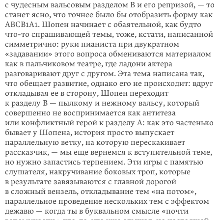
с чудесным вальсовым разделом B и его репризой, — то
станет ясно, что точнее было бы отобразить форму как
ABCB1A1. Шопен начинает с обаятельной, как будто
что-то
спрашивающей темы, тоже, кстати, написанной
симметрично: руки пианиста при двукратном
«задавании» этого вопроса обмениваются материалом
как в пальчиковом театре, где ладони актера
разговаривают друг с другом. Эта тема написана так,
что обещает развитие, однако его не происходит: вдруг
откладывая ее в сторону, Шопен переходит
к разделу B — пылкому и нежному вальсу, который
совершенно не воспринимается как антитеза
или конфликтный герой к разделу А: как это частенько
бывает у Шопена, история просто выпускает
параллельную ветку, на которую перескакивает
рассказчик, — мы еще вернемся к вступительной теме,
но нужно запастись терпением. Эти игры с памятью
слушателя, накручи­вание боковых троп, которые
в результате завязываются с главной дорогой
в сложный вензель, откладывание тем «на потом»,
параллельное проведение нескольких тем с эффектом
дежавю — когда ты в буквальном смысле «почти