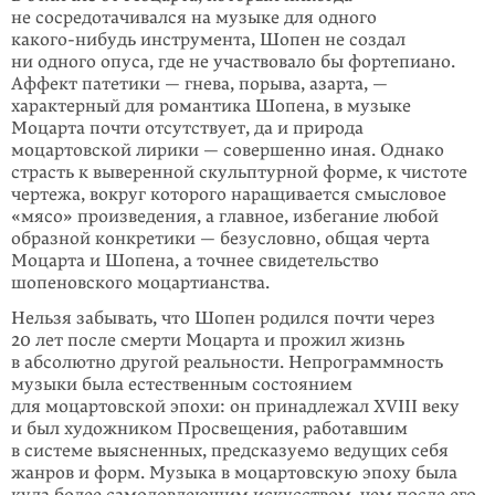
не сосредотачивался на музыке для одного
какого-нибудь
инструмента, Шопен не создал
ни одного опуса, где не участвовало бы фортепиано.
Аффект патетики — гнева, порыва, азарта, —
характерный для романтика Шопена, в музыке
Моцарта почти отсутствует, да и природа
моцартовской лирики — совершенно иная. Однако
страсть к выверенной скульптурной форме, к чистоте
чертежа, вокруг которого наращивается смысловое
«мясо» произведения, а главное, избегание любой
образной конкретики — безусловно, общая черта
Моцарта и Шопена, а точ­нее свидетельство
шопеновского моцартианства.
Нельзя забывать, что Шопен родился почти через
20 лет после смерти Моцарта и прожил жизнь
в абсолютно другой реальности. Непрограммность
музыки была естественным состоянием
для моцартовской эпохи: он принадлежал XVIII веку
и был художником Просвещения, работавшим
в системе выяснен­ных, предсказуемо ведущих себя
жанров и форм. Музыка в моцартовскую эпоху была