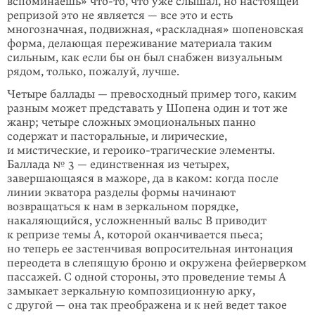
вспоминаешь»
что-то
, что уже слышал, но настоящей
репризой это не явля­ется — все это и есть
многозначная, подвижная, «раскладная» шопеновская
форма, делающая переживание материала таким
сильным, как если бы он был снабжен визуальным
рядом, только, пожалуй, лучше.
Четыре баллады — превосходный пример того, каким
разным может предста­вать у Шопена один и тот же
жанр; четыре сложных эмоциональных панно
содержат и пасторальные, и лирические,
и мистические, и героико-трагиче­ские элементы.
Баллада № 3 — единственная из четырех,
завершающаяся в мажоре, да в каком: когда после
линии экватора разделы формы начинают
возвращаться к нам в зеркальном порядке,
накаляющийся, усложненный вальс B приводит
к репризе темы A, которой оканчивается пьеса;
но теперь ее застен­чивая вопросительная интонация
переодета в слепящую броню и окружена фейерверком
пассажей. С одной стороны, это проведение темы A
замыкает зеркальную композиционную арку,
с другой — она так преображена и к ней ведет такое