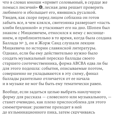
что в словах юноши «привет соловьиный, в сердце же
помысл лисичий»
, лесная дева решает проверить
любимого и обольщает его, явившись русалкой.
Увидев, как скоро перед лицом соблазна он готов
забыть все, в чем клялся, свитезянка разверзает «пасть
хляби бездонной» и утаскивает его на дно. Шопен был
знаком с Мицкевичем, относился к нему с восхище­
нием, и приблизительно в то время, когда была создана
Баллада № 3, он и Жорж Санд слушали лекции
Мицкевича по истории славянской литературы.
Однако, если бы ему действительно нужно было
создать музыкальный пере­сказ баллады своего
старшего соотечественника, форма ABCBA едва ли бы
для этого подошла: события, описываемые поэтом,
совершенно не укладываются в эту схему, финал
баллады разительно отличается от ее начала
и в музыке не мог бы быть ему тематически равен.
Вообще, если задаться целью выбрать наилучшую
форму для рассказа — сло­весного или музыкального, —
станет очевидно, как плохо приспособлена для этого
симметричная: развитие проходит в ней
до кульминационного пика, затем скручиваясь