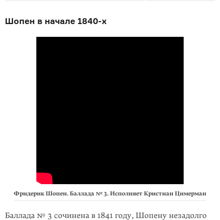
Шопен в начале
1840-х
Фридерик Шопен. Баллада № 3. Исполняет Кристиан Цимерман
Баллада № 3 сочинена в 1841 году, Шопену незадолго