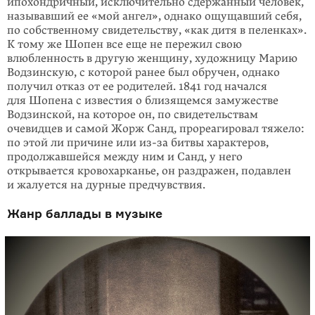
ипохондричный, исключительно сдержанный человек,
называвший ее «мой ангел», однако ощущавший себя,
по собственному свидетельству, «как дитя в пеленках».
К тому же Шопен все еще не пережил свою
влюбленность в другую женщину, художницу Марию
Водзинскую, с которой ранее был обру­чен, однако
получил отказ от ее роди­телей. 1841 год начался
для Шопена с известия о близящемся замужестве
Водзинской, на которое он, по свидетель­ст­вам
очевидцев и самой Жорж Санд, прореагировал тяжело:
по этой ли при­чине или
из-за
битвы характеров,
продолжавшейся между ним и Санд, у него
открывается кровохарканье, он раздражен, подавлен
и жалуется на дурные предчувствия.
Жанр баллады в музыке