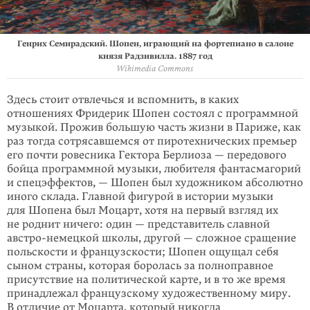
Генрих Семирадский. Шопен, играющий на фортепиано в салоне
князя Радзивилла. 1887 год
Wikimedia Commons
Здесь стоит отвлечься и вспомнить, в каких
отношениях Фридерик Шопен состоял с программной
музыкой. Прожив большую часть жизни в Париже, как
раз тогда сотрясавшемся от пиротехнических премьер
его почти ровесника Гектора Берлиоза — передового
бойца программной музыки, любителя фанта­смагорий
и спецэффектов, — Шопен был художником абсолютно
иного склада. Главной фигурой в истории музыки
для Шопена был Моцарт, хотя на первый взгляд их
не роднит ничего: один — представитель славной
австро-немецкой школы, другой — сложное сращение
польскости и французскости; Шопен ощущал себя
сыном страны, которая боролась за полноправное
присутствие на политической карте, и в то же время
принадлежал французскому художест­венному миру.
В отличие от Моцарта, который никогда