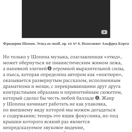
Фридерик Шопен. Этюд
es-moll
, op. 10 № 6. Исполняет Альфред Корто
Но только у Шопена музыка, озаглавленная «этюд»,
может обернуться не пианистическим жимом лежа,
а напевной элегией
огромной вырази­тельной силы,
а пьеса, которая определена автором как «ноктюрн»,
оказы­вается развернутым рассказом, исполненным
драматизма и мощи, с перекры­вающими друг друга
контрастными образами и перипетийным сюжетом,
который сделал бы честь любой балладе
. Жанр
у Шопена начинает работать не как упаковка,
по внешнему виду которой мы можем догадаться
о содержа­нии; теперь это ящик фокусника,
из-под
крышки которого всякий раз является
непредсказуемое звуковое видение,