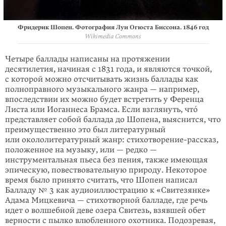
Фридерик Шопен. Фотография Луи Огюста Биссона. 1846 год
Wikimedia Commons
Четыре баллады написаны на протяжении
десятилетия, начиная с 1831 года, и являются точкой,
с которой можно отсчитывать жизнь баллады как
полно­правного музыкального жанра — например,
впоследствии их можно будет встретить у Ференца
Листа или Иоганнеса Брамса. Если взглянуть, чтó
пред­ставляет собой баллада до Шопена, выяснится, что
преимущественно это был литературный
или окололитературный жанр: стихотворение-рассказ,
поло­женное на музыку, или — редко —
инструментальная пьеса без пения, также имеющая
эпическую, повествовательную природу. Некоторое
время было принято считать, что Шопен написал
Балладу № 3 как аудиоиллюстрацию к «Свитезянке»
Адама Мицкевича — стихотворной балладе, где речь
идет о волшебной деве озера Свитезь, взявшей обет
верности с пылко влюбленного охотника. Подозревая,