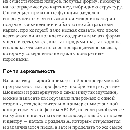
из существующих жанров, получая форму, похожую
на голографическую картинку, гибридную структуру.
Он смещает привычные функции разделов —
и в результате этой изысканной микроинженерии
получает сложнейший и абсолютно абстрактный
каркас, про который даже нельзя сказать, что после
всего этого он наполняется содержанием: эта форма
у него и есть смысл, она так продуманна, так хороша
и сложна, что сама по себе превращается в рассказ,
которому совершенно не нужны конкретные
персонажи.
Почти зеркальность
Баллада № 3 — яркий пример этой «непрограммной
программности»: про форму, изобретенную для нее
Шопеном и развернутую в семи минутах звуча­ния,
можно написать диссертацию или роман; с одной
стороны, это действи­тельно пример симметричной
концентрической формы ABCBA, но если разобрать ее
на кубики и послушать не насквозь, а как бы от краев
к центру — начать с раздела А, которым открывается
и заканчивается пьеса, а затем проделать то же самое