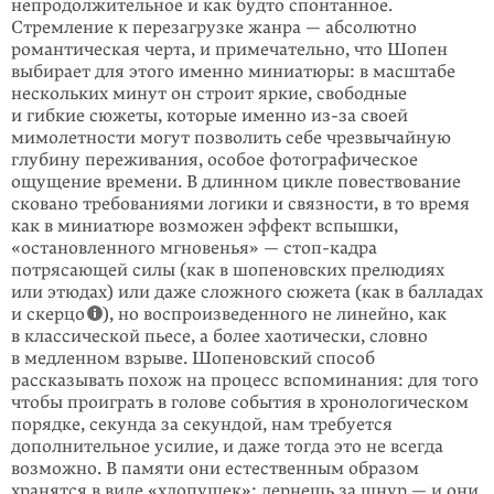
непродолжительное и как будто спонтан­ное.
Стремление к перезагрузке жанра — абсолютно
романтическая черта, и примечательно, что Шопен
выбирает для этого именно миниатюры: в масштабе
нескольких минут он строит яркие, свободные
и гибкие сюжеты, которые именно
из-за
своей
мимолетности могут позволить себе чрезвычай­ную
глубину переживания, особое фотографическое
ощущение времени. В длинном цикле повествование
сковано требованиями логики и связности, в то время
как в миниатюре возможен эффект вспышки,
«остановленного мгновенья» —
стоп-кадра
потрясающей силы (как в шопеновских прелюдиях
или этюдах) или даже сложного сюжета (как в балладах
и скерцо
), но воспроиз­веденного не линейно, как
в классической пьесе, а более хаотически, словно
в медленном взрыве. Шопеновский способ
рассказывать похож на процесс вспоминания: для того
чтобы проиграть в голове события в хронологическом
порядке, секунда за секундой, нам требуется
дополнительное усилие, и даже тогда это не всегда
возможно. В памяти они естественным образом
хранятся в виде «хлопушек»: дернешь за шнур — и они