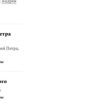
к
Андрей
етра
ий Петра,
ры
ого
ы
ры