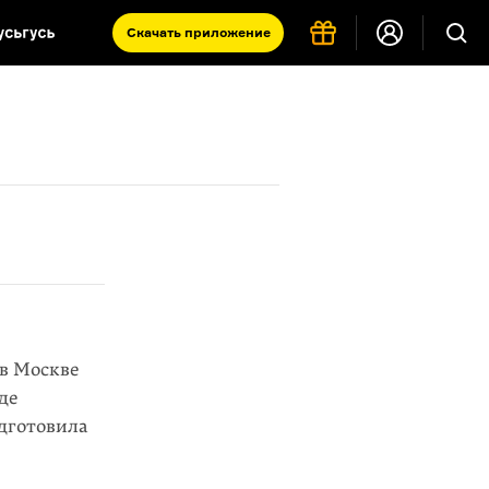
Скачать
приложение
Запад и Восток: история культур
Что такое античность
я комната
 в Москве
де
одготовила