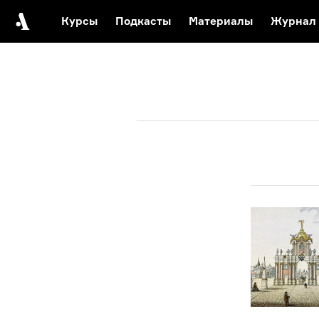
Курсы
Подкасты
Материалы
Журнал
Автор среди нас
Еврейски
Видеоистория русск
Русское 