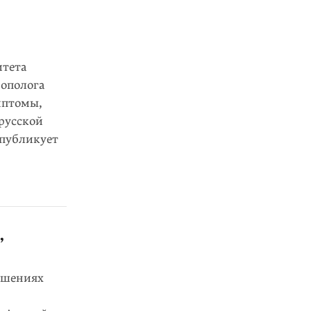
итета
ополога
мптомы,
русской
 публикует
,
ношениях