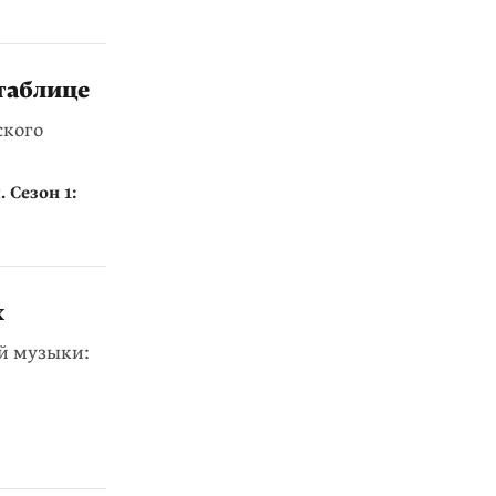
таблице
ского
 Сезон 1:
х
й музыки: