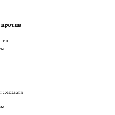
а против
олиц
ры
ы создавали
ры