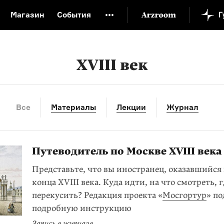
Магазин
События
й музей
Новая Третьяковка
Онлайн-университет
ой культуры
Русский язык от «гой еси» до «лол кек»
XVIII век
искусство XX века
Русская литература XX века
Детска
Все
Материалы
Лекции
Журнал
Путеводитель по Москве XVIII века
Представьте, что вы иностранец, оказавшийся
конца XVIII века. Куда идти, на что смотреть, г
перекусить? Редакция проекта «
Мосгортур
» п
подробную инструкцию
Запись в журнале