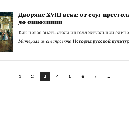
Дворяне XVIII века: от слуг престол
до оппозиции
Как новая знать стала интеллектуальной элит
Материал из спецпроекта
История русской культу
1
2
3
4
5
6
7
…