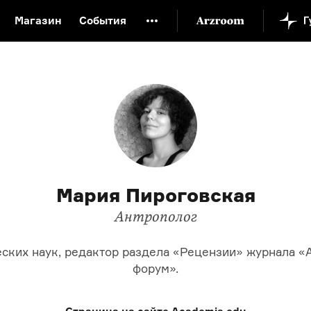
Магазин
События
й музей
Новая Третьяковка
Онлайн-университет
ой культуры
Русский язык от «гой еси» до «лол кек»
искусство XX века
Русская литература XX века
Детска
Мария Пироговская
Антрополог
еских наук, редактор раздела «Рецензии» журнала «
форум».