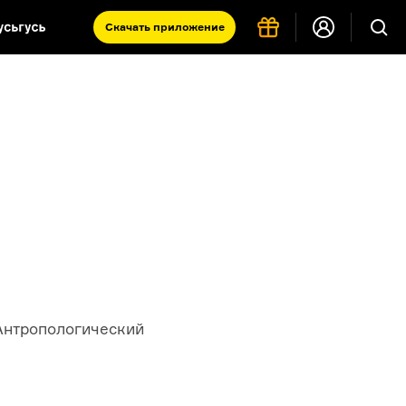
Скачать
приложение
Запад и Восток: история культур
Что такое античность
я комната
Антропологический