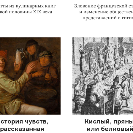
пты из кулинарных книг
Зловоние французской с
вой половины XIX века
и изменение обществе
представлений о гиги
стория чувств,
Кислый, прян
рассказанная
или белковый