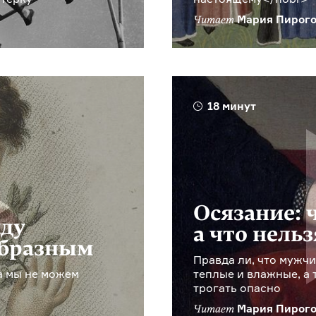
Мария Пирого
Читает
18 минут
Осязание: 
жду
а что нельз
образным
Правда ли, что мужч
а мы не можем
теплые и влажные, а 
трогать опасно
Мария Пирого
Читает