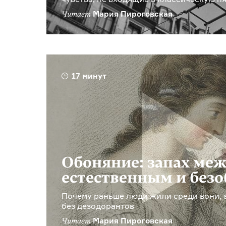
Мария Пироговская
Читает
17 минут
Обоняние: запах ме
естественным и без
Почему раньше люди жили среди вони, 
без дезодорантов
Мария Пироговская
Читает