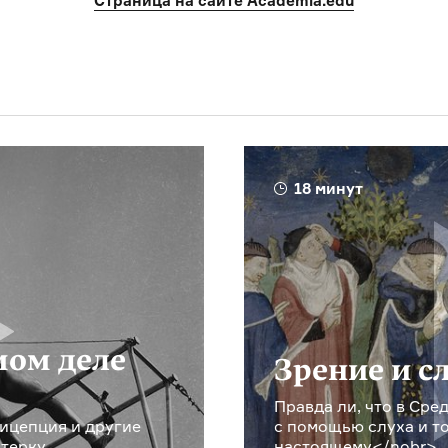
Страница на сайте Academia.edu
18 минут
мом деле
Зрение и с
Правда ли, что в Сре
цицепция и другие
с помощью слуха и т
ятерку
настоящему</nobr>