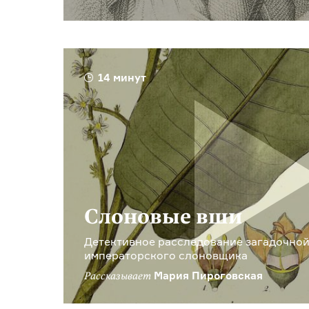
14 минут
Слоновые вши
Детективное расследование загадочной
императорского слоновщика
Мария Пироговская
Рассказывает