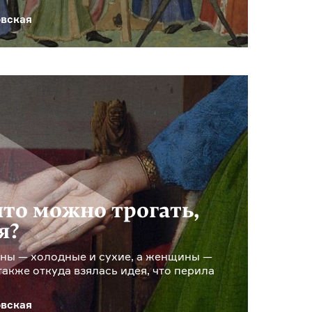
вская
что можно трогать,
я?
ины — холодные и сухие, а женщины —
также откуда взялась идея, что перила
вская