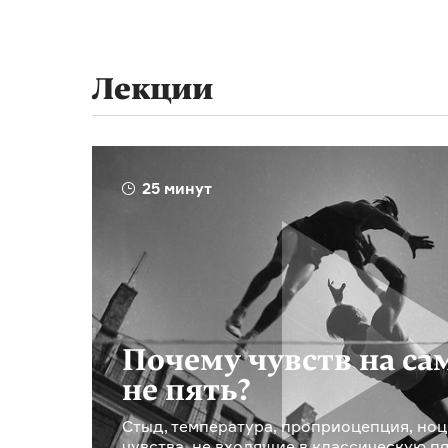
Лекции
25 минут
Почему чувств на са
не пять?
Стыд, температура, проприоцепция, но
чувства, не входящие в классическую п