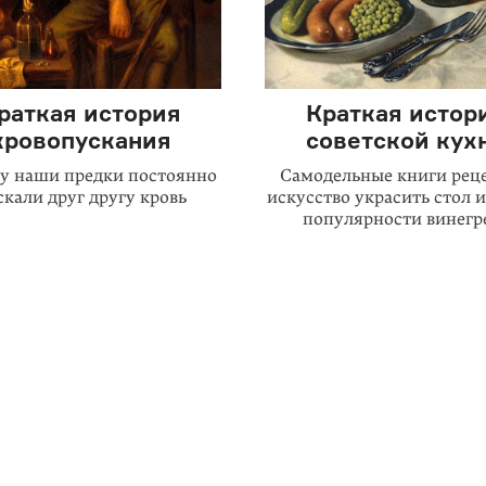
раткая история
Краткая истор
кровопускания
советской кух
у наши предки постоянно
Самодельные книги реце
скали друг другу кровь
искусство украсить стол и
популярности винегр