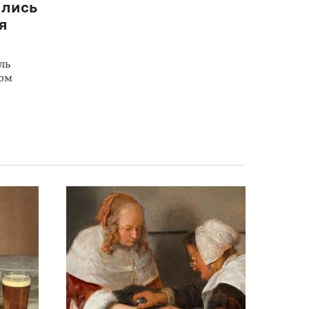
ялись
я
ль
лом