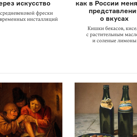
ерез искусство
как в России мен
представлени
 средневековой фрески
о вкусах
овременных инсталляций
Кишки бекасов, кисе
с растительным мас
и соленые лимоны