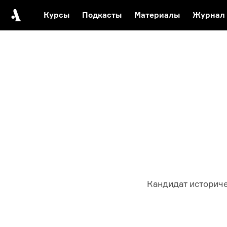
Курсы
Подкасты
Материалы
Журнал
Автор среди нас
Еврейски
Видеоистория русск
Русское 
Кандидат историч