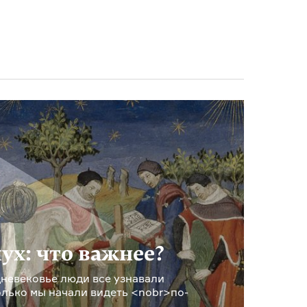
лух: что важнее?
дневековье люди все узнавали
олько мы начали видеть <nobr>по-