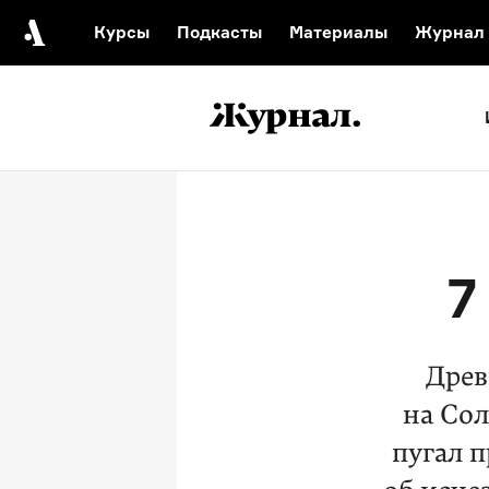
Курсы
Подкасты
Материалы
Журнал
Автор среди нас
Еврейски
Видеоистория русск
Русское 
7
Древ
на Со
пугал 