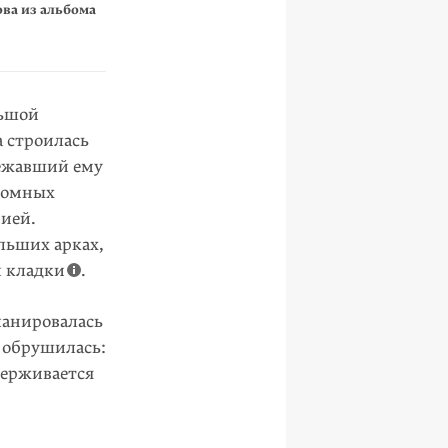
ва из альбома
льшой
 строилась
лежавший ему
громных
нией.
льших арках,
 кладки
.
аниро­валась
о обрушилась:
удерживается