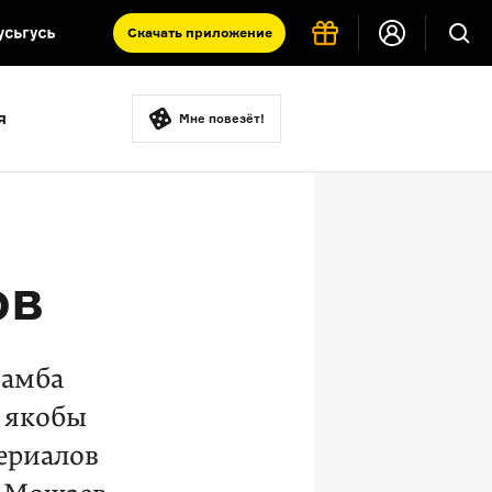
Скачать
приложение
Запад и Восток: история культур
я
Что такое античность
Мне повезёт!
я комната
ов
дамба
 якобы
ериалов