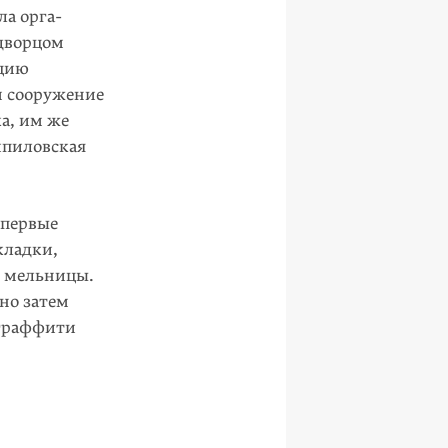
а орга­
дворцом
кцию
м сооружение
а, им же
ипиловская
впервые
кладки,
т мельницы.
но затем
 граффити