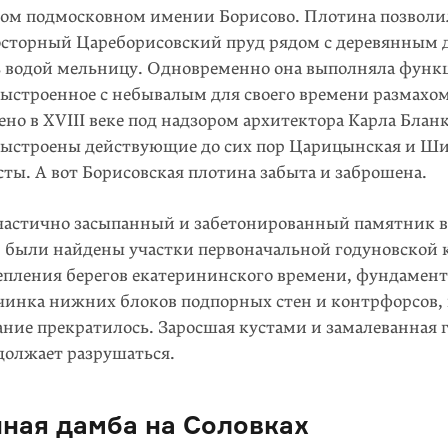
ом подмосковном имении Борисово. Плотина позволил
осторный Цареборисовский пруд рядом с деревянным 
ь водой мельницу. Одновременно она выполняла фун
Выстроенное с небывалым для своего времени размахо
но в XVIII веке под надзором архитектора Карла Бланк
выстроены действующие до сих пор Царицынская и Ш
ты. А вот Борисовская плотина забыта и заброшена.
 частично засыпанный и забетонированный памятник 
: были найдены участки первоначальной годуновской 
епления берегов екатерининского времени, фундамен
чинка нижних блоков подпорных стен и контрфорсов, 
ние прекратилось. Заросшая кустами и замалеванная
должает разрушаться.
нная дамба на Соловках