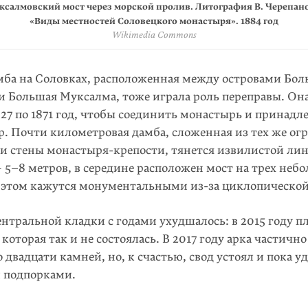
салмовский мост через морской пролив. Литография В. Черепано
Валунный мост на Большую Муксалму. Начало XX века
Одна из трех арок Муксалмовской дамбы
Общий вид Муксалмовской дамбы
Муксалмовская дамба
© Andrey Leksakov / Mapio.net
© Lorenzo Ravera / Mapio.net
© Lorenzo Ravera / Mapio.net
«Отзыв.ru»
«Виды местностей Соловецкого монастыря». 1884 год
Wikimedia Commons
мба на Соловках, расположенная между островами Бо
и Большая Муксалма, тоже играла роль переправы. Она
827 по 1871 год, чтобы соединить монастырь и принад
р. Почти километровая дамба, сложенная из тех же о
 и стены монастыря-крепости, тянется извилистой ли
—
5–8
метров, в середине расположен мост на трех небо
 этом кажутся монументальными
из-за
циклопической
нтральной кладки с годами ухудшалось: в 2015 году пл
 которая так и не состоялась. В 2017 году арка частичн
 двадцати камней, но, к счастью, свод устоял и пока 
 подпорками.