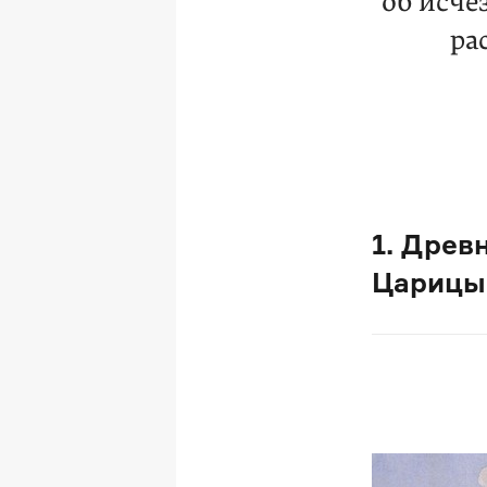
об исч
ра
1. Древ
Царицы