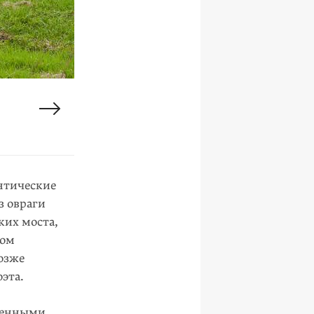
нтические
з овраги
ких моста,
ром
озже
эта.
аменными