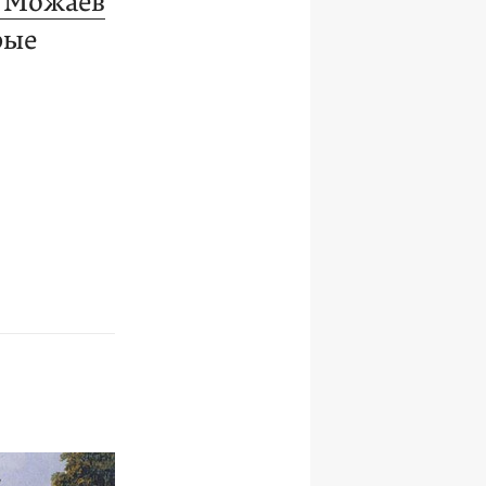
 Можаев
рые