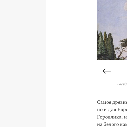
Профиль Царе
Госуд
Госуд
Госуд
Самое древне
но и для Ев
Городянка, н
из белого ка