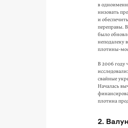
в одноименн
низовать пр
и обеспечит
переправы. 
было обновле
неподалеку 
плотины-мос
В 2006 году
исследовали
свайные укр
Началась вы
финансирова
плотина про
2. Валу