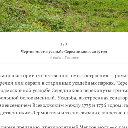
2 / 3
3 / 3
1 / 3
Чертов мост в усадьбе Середниково. 2014 год
Чертов мост в усадьбе Середниково. 2019 год
Чертов мост в усадьбе Середниково. 2015 год
© kot_ucheniy / CC BY-NC-SA 2.0
© Вадим Разумов
© Вадим Разумов
анр в истории отечественного мостостроения — рома
речки или овраги в старинных усадебных парках. Чере
 подмосковной усадьбе Середниково перекинуты три та
 большой белокаменный. Усадьба, выстроенная сенато
Алексеевичем Всеволжским между 1775 и 1796 годом, п
одственникам
Лермонтова
и тесно связана с юностью по
стному преданию, трехпролетный Чертов мост — с к