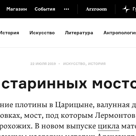
Магазин
События
й музей
Новая Третьяковка
Онлайн-университет
История
Искусство
Литература
Антропологи
ой культуры
Русский язык от «гой еси» до «лол кек»
искусство XX века
Русская литература XX века
Детска
,
22 ИЮЛЯ 2019
ИСКУССТВО
ИСТОРИЯ
 старинных мост
ние плотины в Царицыне, валунная 
ловках, мост, под которым Лермонтов
прохожих. В новом выпуске
цикла
мат