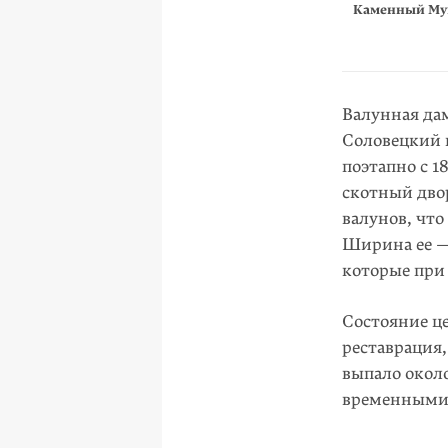
Каменный Мук
Валунная да
Соловецкий 
поэтапно с 1
скотный дво
валунов, что
Ширина ее 
которые при
Состояние це
реставрация,
выпало около
временными