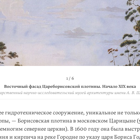
4 / 6
6 / 6
2 / 6
3 / 6
5 / 6
1 / 6
борисовской плотины: «Как должно оную исправить». Чертеж на
Восточный фасад Цареборисовской плотины. Начало XIX века
Профиль Цареборисовской плотины. Чертеж начала XIX века
Участки первоначальной годуновской кладки
Реставрация нижних блоков подпорных стен
Общий вид Борисовской плотины
арственный научно-исследовательский музей архитектуры имени А. В. 
арственный научно-исследовательский музей архитектуры имени А. В. 
арственный научно-исследовательский музей архитектуры имени А. В. 
© «Архнадзор»
© «Архнадзор»
© «Архнадзор»
е гидротехническое сооружение, уникальное не только
ропы, — Борисовская плотина в московском Царицыне (
емногим севернее церкви). В 1600 году она была выст
мня и кирпича на реке Городне по указу царя Бориса Г