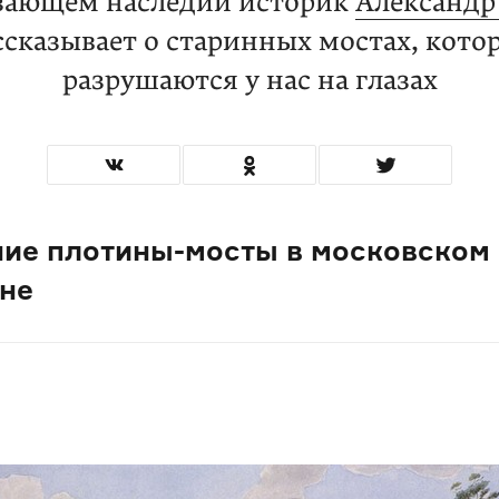
езающем наследии историк
Александр
ссказывает о старинных мостах, кото
разрушаются у нас на глазах
ние плотины-мосты в московском
не