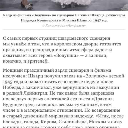
Кадр из фильма «Золушка» по сценарию Евгения Шварца, режиссеры
Надежда Кошеверова и Михаил Шапиро. 1947 год
© Киностудия «Ленфильм»
С самых первых страниц шварцевского сценария
мы узнаём о том, что в коро­лев­­ском дворце готовится
праздник, и предпраздничная атмосфера радости
охватывает всех героев «Золушки» — а за ними,
конечно, и зрителей.
Мощный праздничный заряд сценария и фильма
неслучаен: Шварц получил заказ на «Золушку» весной
1945 года и начал писать ее в первые недели после
Победы, а заканчивал, уже вернувшись из эвакуации
в родной Ленинград. Не так давно была запрещена
после двух первых спектаклей его пьеса «Дра­кон».
Будущее представлялось весьма туманным, в том
числе и в материальном отношении. Но возвращение
в старый довоенный мир давало надежду. «Итак, после
блокады, голода, Кирова, Сталинабада, Москвы я сижу
и пишу за своим столом у себя дома, война окончена,