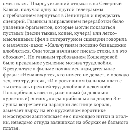
сместился. Шварц, уехавший отдыхать на Северный
Кавказ, получал одну за другой теле­граммы
с требованием вернуться в Ленинград и переделать
сценарий. Главным направ­ле­нием переработки было
удаление фрагментов, которые могли пока­заться
пустыми (песни тыквы, коней, кучера) или легко­
мысленными (фея в ли­тера­турном сценарии говорила
о мальчике-паже: «Маль­чуганам полезно безна­деж­но
влюбляться. Они тогда начинают писать стихи, а я это
обожаю»). Но глав­­ным требованием Кошеверовой
было предель­ное усиление мотива тру­долю­бия.
В результате в фильме появились назида­тель­ные
фразы: «Ненавижу тех, кто ничего не делает, и обожаю
тех, кто тру­дится», «И в роскошном баль­ном платье
ты осталась прежней трудолюбивой девочкой».
Понадобилось вве­сти даже новый (и довольно
курьезный) эпизод, когда прибывшая во дворец Зо­
лушка встречает на парадной лестнице короля,
замечает дырку на его кру­жевном воротнике
и мастерски заштопывает ее с по­мощью нитки и игол­
ки, неведомо откуда взявшихся на оборках ее бального
платья.