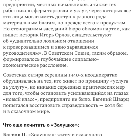
предприятий, местных начальников, а также тех
работников сферы тор­говли и услуг, через которых все
эти лица могли иметь доступ к разного рода
материальным благам, но прежде всего к продуктам.
Но стенограммы заседа­ний бюро обкомов партии, как
пишет историк Игорь Орлов, свидетельствуют
об «удивительно лояльном отношении
к проворовавшимся и явно зарвавшимся
руководителям». В Советском Союзе, таким образом,
формировалось глубочай­шее социально-
экономическое расслоение.
Советская сатира середины 1940-х неоднократно
обрушивалась на тех, кто жи­вет по принципу «услуга
за услугу», но никаких серьезных практических мер
для того, чтобы остановить усиливающийся на глазах
«новый класс», предпри­нято не было. Евгений Шварц
попытался восстановить справедливость — хотя бы
и в сказочном мире.
Что еще почитать о «Золушке»:
Багров П.
«Золушка»: жители сказочного