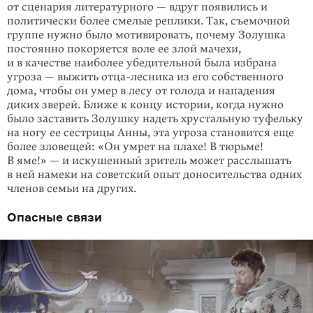
от сценария литературно­го — вдруг появились и
политически более смелые реплики. Так, съемочной
группе нужно было мотивировать, почему Золушка
постоянно покоряется воле ее злой мачехи,
и в качестве наиболее убедительной была избрана
угроза — выжить отца-лесника из его собственного
дома, чтобы он умер в лесу от голода и нападения
диких зверей. Ближе к концу истории, когда нужно
было заста­вить Золуш­ку надеть хрустальную туфельку
на ногу ее сестрицы Анны, эта угро­за стано­вится еще
более зловещей: «Он умрет на плахе! В тюрьме!
В яме!» — и иску­шен­­ный зритель может расслышать
в ней намеки на советский опыт доноси­тельства одних
членов семьи на других.
Опасные связи