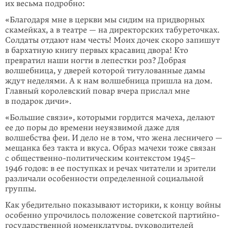
их весьма подробно:
«Благодаря мне в церкви мы сидим на придворных
скамейках, а в теа­тре — на директорских табуреточках.
Солдаты отдают нам честь! Моих дочек скоро запишут
в бархатную книгу первых красавиц двора! Кто
превратил наши ногти в лепестки роз? Добрая
волшебница, у дверей ко­торой титулованные дамы
ждут неделями. А к нам волшебница пришла на дом.
Главный королевский повар вчера прислал мне
в подарок дичи».
«Большие связи», которыми гордится мачеха, делают
ее до поры до времени неуязвимой даже для
волшебства феи. И дело не в том, что жена лесничего —
мещанка без такта и вкуса. Образ мачехи тоже связан
с общественно-полити­ческим контекстом 1945–
1946 годов: в ее поступках и речах читатели и зри­те­ли
раз­ли­чали особенности определенной социальной
группы.
Как убедительно показывают историки, к концу войны
особенно упрочилось положение советской партийно-
государственной номенклатуры, руководите­лей