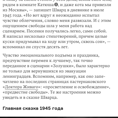
рядом в комнате Катюша
, и даже кота мы привезли
из Москвы», — запишет Шварц в дневнике в июле
1945 года. «Но вот вдруг я неожиданно испытал
чувство облегчения, словно меня развя­зали. И с этим
ощущением свободы шла у меня работа над
сценарием. Песенки полу­чались легко, сами собой.
Я написал несколько стихотворений, причем целые
куски придумывал на ходу или утром, сквозь сон», —
вспоминал он спу­стя де­сять лет.
Чувство эмоционального подъема и праздника,
предчувствие перемен к луч­шему, так точно
переданное в сценарии «Золушки», было характерно
не только для вернувшихся из эвакуации
ленинградцев. Вспомним, например, как оно запе­
чатлено на последних страницах пастернаковского
«
Доктора Живаго
»: «про­светление и освобождение»,
«предвестие свободы». Те же настроения можно
увидеть и в сказке Шварца.
Главная сказка 1945 года