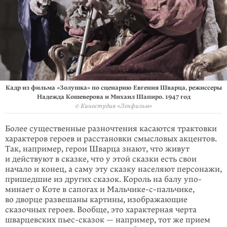
Кадр из фильма «Золушка» по сценарию Евгения Шварца, режиссеры
Надежда Кошеверова и Михаил Шапиро. 1947 год
© Киностудия «Ленфильм»
Более существенные разночтения касаются трактовки
характеров героев и рас­становки смысловых акцентов.
Так, например, герои Шварца знают, что живут
и действуют в сказке, что у этой сказки есть свои
начало и конец, а саму эту сказку населяют персонажи,
пришедшие из других сказок. Король на балу упо­
минает о Коте в сапогах и Мальчике-с-пальчике,
во дворце развешаны карти­ны, изображающие
сказочных героев. Вообще, это характерная черта
шварцев­ских пьес-сказок — например, тот же прием