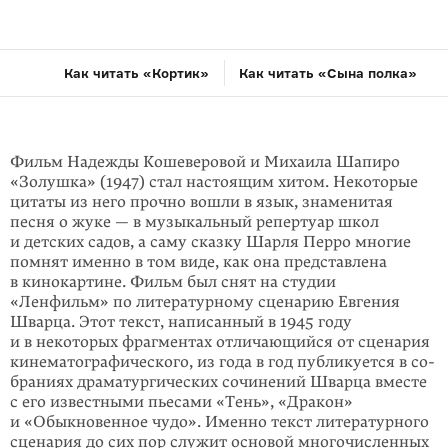
Как читать «Кортик»
Как читать «Сына полка»
Фильм Надежды Кошеверовой и Михаила Шапиро
«Золушка» (1947) стал настоя­щим хитом. Некоторые
цитаты из него прочно вошли в язык, знаме­нитая
песня о жуке — в музыкальный репертуар школ
и детских садов, а саму сказку Шарля Перро многие
помнят именно в том виде, как она представ­лена
в кинокартине. Фильм был снят на студии
«Ленфильм» по литера­тур­ному сценарию Евгения
Шварца. Этот текст, написанный в 1945 году
и в некоторых фрагментах отли­чающийся от сценария
кинематографичес­кого, из года в год публикуется в со­
браниях драматургических сочинений Шварца вместе
с его известными пьеса­ми «Тень», «Дракон»
и «Обыкновен­ное чудо». Именно текст литературного
сценария до сих пор служит основой многочисленных