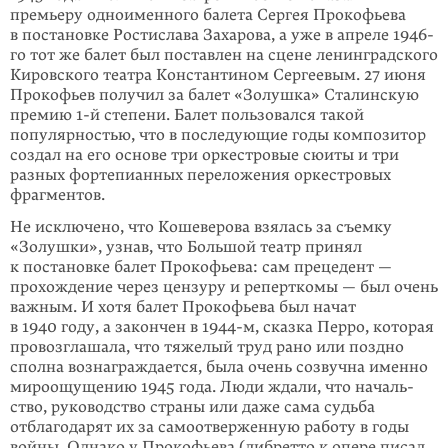
премьеру одноименного балета Сергея Прокофьева
в постановке Ростислава Захарова, а уже в апреле 1946-
го тот же балет был поставлен на сцене ленин­град­ского
Кировского театра Константином Сергеевым. 27 июня
Прокофьев получил за балет «Золушка» Сталинскую
премию 1-й степени. Балет пользо­вался такой
популярностью, что в последующие годы композитор
создал на его основе три оркестровые сюиты и три
разных фортепианных переложения орке­стровых
фрагментов.
Не исключено, что Кошеверова взялась за съемку
«Золушки», узнав, что Боль­шой театр принял
к постановке балет Прокофьева: сам прецедент —
прохо­жде­ние через цензуру и реперткомы — был очень
важным. И хотя балет Проко­фьева был начат
в 1940 году, а закончен в 1944-м, сказка Перро, которая
про­воз­глашала, что тяжелый труд рано или поздно
сполна вознаграждается, была очень созвучна именно
мироощущению 1945 года. Люди ждали, что началь­
ство, руководство страны или даже сама судьба
отблагодарят их за самоотвер­жен­ную работу в годы
войны. Однако у Прокофьева (либретто к опере писал