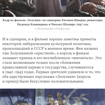
Кадр из фильма «Золушка» по сценарию Евгения Шварца, режиссеры
Надежда Кошеверова и Михаил Шапиро. 1947 год
© Киностудия «Ленфильм»
И в сценарии, и в фильме хорошо заметны приметы
некоторой либерализации культурной политики,
произошедшей в СССР в военное время. Фея названа
там Золушкиной «крестной», а король в финале
зазывает принца и его возлюблен­ную «венчаться». Это
стало возможным только после сближения
православной церкви и государства, случившегося
в 1942–1943 годах. Первых зрителей удив­ля­ло и то, что
оба царствующих персонажа «Золушки» (король
и принц) были безусловно положительными.