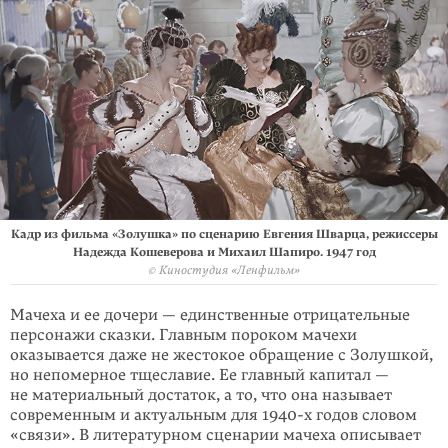
Кадр из фильма «Золушка» по сценарию Евгения Шварца, режиссеры
Надежда Кошеверова и Михаил Шапиро. 1947 год
© Киностудия «Ленфильм»
Мачеха и ее дочери — единственные отрицательные
персонажи сказки. Глав­ным пороком мачехи
оказывается даже не жестокое обращение с Зо­луш­­кой,
но не­­померное тщеславие. Ее главный капитал —
не материальный доста­ток, а то, что она называет
современным и актуальным для 1940-х годов сло­вом
«связи». В литературном сценарии мачеха описывает