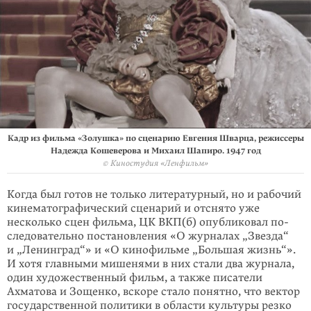
Кадр из фильма «Золушка» по сценарию Евгения Шварца, режиссеры
Надежда Кошеверова и Михаил Шапиро. 1947 год
© Киностудия «Ленфильм»
Когда был готов не только литературный, но и рабочий
кинематографический сценарий и отснято уже
несколько сцен фильма, ЦК ВКП(б) опубликовал по­
сле­­довательно постановления «О журналах „Звезда“
и „Ленинград“» и «О ки­но­фильме „Большая жизнь“».
И хотя главными мишенями в них стали два журнала,
один ху­до­жественный фильм, а также писатели
Ахматова и Зощенко, вскоре стало понятно, что вектор
государственной политики в области куль­ту­ры резко