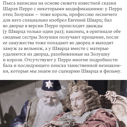
Пьеса написана на основе сюжета известной сказки
Шарля Перро с некото­ры­ми модификациями: у Перро
отец Золушки — тоже король, профессию лес­ничего
для него специально изобрел Евгений Шварц; бал
во дворце в версии Перро происходит дважды
(у Шварца только один раз); наконец, в оригинале обе
сводные сестры Золушки получают прощение, после
ее замужества тоже попадают во дворец и выходят
замуж за вельмож, а у Шварца вместе с матерью
удаляются из дворца, разобиженные на Золушку
и короля. Отсутствуют у Пер­ро многие подробности
бала и последующего поиска таинственной незнаком­
ки, которые мы знаем по сценарию Шварца и фильму.