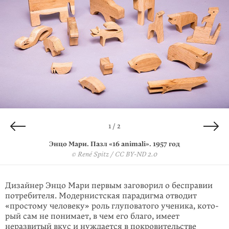
2 / 2
1 / 2
Энцо Мари. Пазл «16 animali». 1957 год
Энцо Мари. Пазл «16 animali». 1957 год
© René Spitz / CC BY-ND 2.0
© René Spitz / CC BY-ND 2.0
Дизайнер Энцо Мари первым заговорил о бесправии
потребителя. Модернист­ская парадигма отводит
«простому человеку» роль глуповатого ученика, кото­
рый сам не понимает, в чем его благо, имеет
неразвитый вкус и нуждается в пок­ро­вительстве