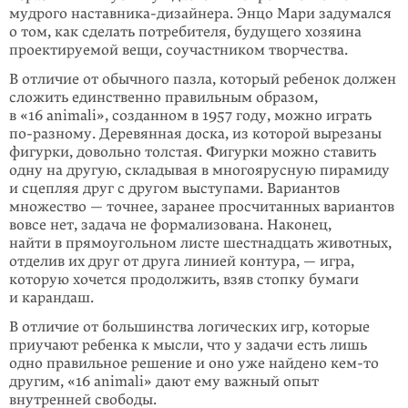
мудрого наставника-дизайнера. Энцо Мари задумался
о том, как сделать потребителя, будущего хозяина
проектируемой вещи, соучастни­ком творчества.
В отличие от обычного пазла, который ребенок должен
сложить единственно правильным образом,
в «16 animali», созданном в 1957 году, можно играть
по-ра­зному
. Деревянная доска, из которой вырезаны
фигурки, довольно тол­стая. Фигурки можно ставить
одну на другую, складывая в многоярусную пира­миду
и сцепляя друг с другом выступами. Вариантов
множество — точнее, заранее просчитанных вариантов
вовсе нет, задача не формализована. Наконец,
найти в прямоугольном листе шестнадцать животных,
отделив их друг от друга линией контура, — игра,
которую хочется продолжить, взяв стопку бумаги
и карандаш.
В отличие от большинства логических игр, которые
приучают ребенка к мыс­ли, что у задачи есть лишь
одно правильное решение и оно уже найдено
кем-то
другим, «16 animali» дают ему важный опыт
внутренней свободы.