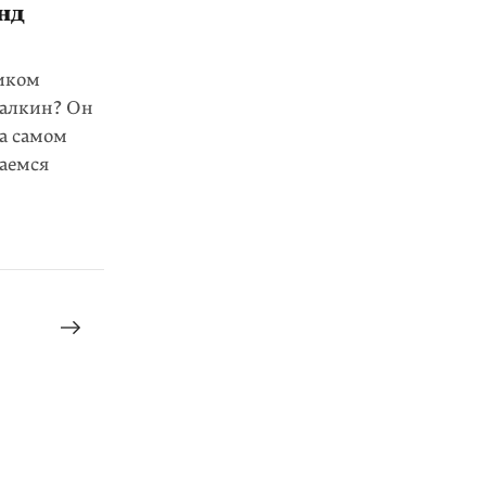
нд
иком
Палкин? Он
на самом
раемся