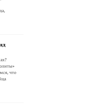
да,
нд
ах?
Лолиты»
мся, что
яйца