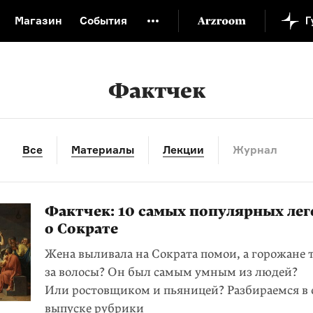
Магазин
События
й музей
Новая Третьяковка
Онлайн-университет
ой культуры
Русский язык от «гой еси» до «лол кек»
Фактчек
искусство XX века
Русская литература XX века
Детска
Все
Материалы
Лекции
Журнал
Фактчек: 10 самых популярных лег
о Сократе
Жена выливала на Сократа помои, а горожане т
за волосы? Он был самым умным из людей?
Или ростовщиком и пьяницей? Разбираемся в
выпуске
рубрики