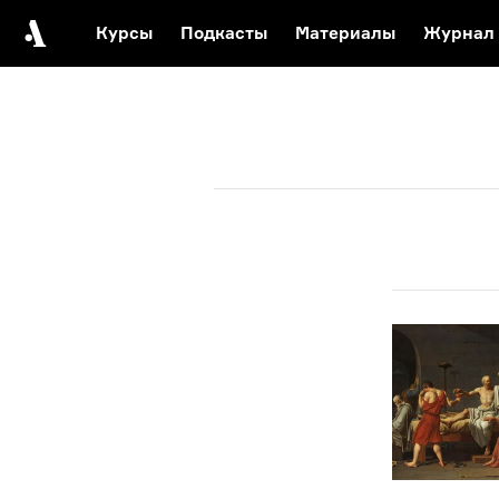
Курсы
Подкасты
Материалы
Журнал
Автор среди нас
Еврейски
Видеоистория русск
Русское 