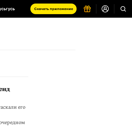
Скачать
приложение
Запад и Восток: история культур
Что такое античность
я комната
енд
аскали его
 очередном