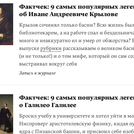
Фактчек: 9 самых популярных леге
об Иване Андреевиче Крылове
Крылов сочинял только басни? Всю жизнь бы
библиотекарем, а на работе спал и бездельнич
много и неаккуратно ел и умер от обжорства? 
выпуске
рубрики
рассказываем о великом бас
(и не только!) и о том мифе, который он сам с
выстраивал вокруг себя
Запись в журнале
Фактчек: 9 самых популярных леге
о Галилео Галилее
Бросил учебу в университете и хотел уйти в м
Ниспроверг аристотелевскую физику, кидая 
ядра с Пизанской башни, и присвоил себе изо