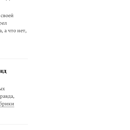
 своей
рел
, а что нет,
нд
ых
равда,
брики