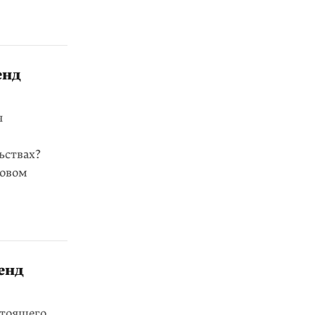
енд
я
ьствах?
новом
енд
тоящего,