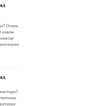
нд
л
ал? Очень
В новом
нописце
ознательно
нд
онастырь?
пушечные
бретение