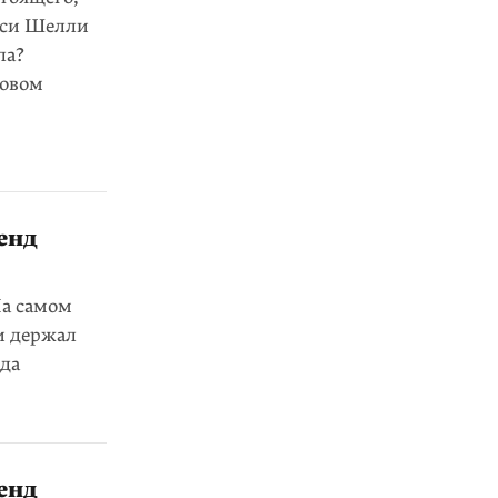
ерси Шелли
ла?
новом
енд
На самом
и держал
вда
енд