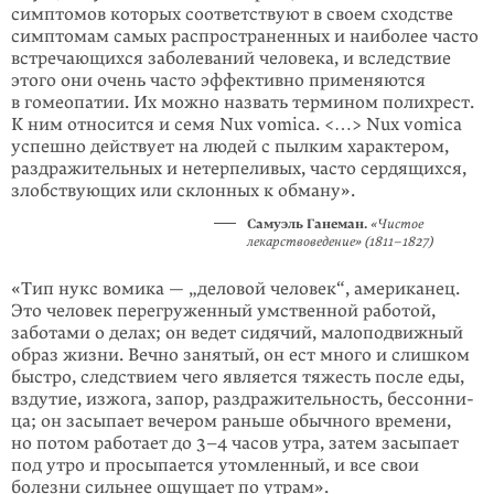
симптомов которых соответствуют в своем сходстве
симптомам самых распространенных и наиболее часто
встречающихся заболеваний человека, и вследствие
этого они очень часто эффективно применяются
в гомеопатии. Их можно назвать термином полихрест.
К ним относится и семя Nux vomica. <…> Nux vomica
успешно действует на людей с пылким харак­тером,
раздражитель­ных и нетерпеливых, часто сердящихся,
злоб­ствующих или склонных к обману».
Самуэль Ганеман.
«Чистое
лекарство­ведение»
(1811–1827)
«Тип нукс вомика — „деловой человек“, американец.
Это человек перегруженный умственной работой,
заботами о делах; он ведет сидячий, малоподвижный
образ жизни. Вечно занятый, он ест много и слишком
быстро, следствием чего является тяжесть после еды,
вздутие, изжога, запор, раздражительность, бессонни­
ца; он засыпает вечером раньше обычного времени,
но потом работает до
3–4
часов утра, затем засыпает
под утро и просыпается утомленный, и все свои
болезни сильнее ощущает по утрам».