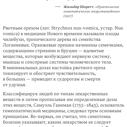
Жильбер Шаретт.
«
Практическое
гомеопатическое лекарствоведение»
(1927)
Рвотным орехом (лат. Strychnos nux-vomica, устар. Nux
vomica) в медицине Нового времени называли плоды
чилибухи, тропического дерева из семейства
Логаниевых. Оранжевые орешки начинены семечками,
содержащими стрихнин и бруцин — ядовитые
вещества, которые возбуждают нервную систему,
мыш­цы и сенсорные системы человеческого тела.
В минимальных дозах настойка рвотного ореха
тонизирует и обостряет чувствительность,
в больших — при­водит к судорогам и смерти
от удушья.
Классифицируя людей по типам лекарственных
веществ и затем прописывая им определенные дозы
этих веществ, Самуэль Ганеман
(1755–1843)
, основатель
гомео­патической медицины, следовал трем основным
принципам. Во-первых, он считал, что симптомы
болезни указывают, каким лекарством ее следует