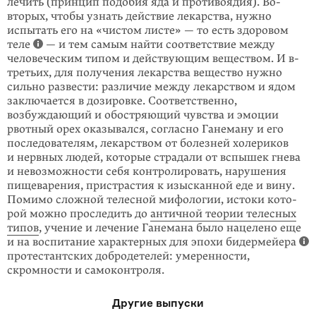
лечить (принцип подобия яда и противоядия). Во-
вторых, чтобы узнать дей­ствие лекарства, нужно
испытать его на «чистом листе» — то есть здоровом
теле
— и тем самым найти соответствие между
человеческим типом и дей­ствующим веществом. И в-
третьих, для получения лекарства вещество нужно
сильно развести: различие между лекарством и ядом
заключается в дозировке. Соответ­ственно,
возбуждающий и обостряющий чувства и эмоции
рвотный орех оказывался, согласно Ганеману и его
последователям, лекарством от бо­лезней холериков
и нервных людей, которые страдали от вспышек гнева
и невозможности себя контролировать, нарушения
пищеварения, пристрастия к изысканной еде и вину.
Помимо сложной телесной мифологии, истоки кото­
рой можно проследить до
античной теории телесных
типов
, учение и лечение Ганемана было нацелено еще
и на воспитание харак­терных для эпохи бидер­мейера
протестантских добродетелей: умеренности,
скромности и само­контроля.
Другие выпуски