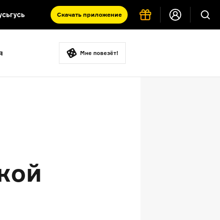
Скачать
приложение
Запад и Восток: история культур
я
Что такое античность
Мне повезёт!
я комната
кой