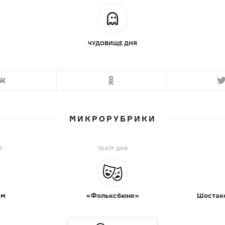
ЧУДОВИЩЕ ДНЯ
МИКРОРУБРИКИ
Я
ТЕАТР ДНЯ
ам
«Фольксбюне»
Шостако