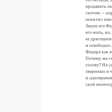
продавать л
скотом — ко
похитил еще 
Звали его Фе
его мать, но
ее драгоценн
и освободил 
Федора как в
Почему же г
голову? На с
звериных и 
и одновремен
ской иконог