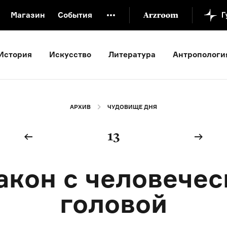
Магазин
События
й музей
Новая Третьяковка
Онлайн-университет
История
Искусство
Литература
Антропологи
ой культуры
Русский язык от «гой еси» до «лол кек»
искусство XX века
Русская литература XX века
Детска
АРХИВ
ЧУДОВИЩЕ ДНЯ
13
акон с человечес
головой