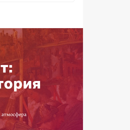
т:
тория
а атмосфера