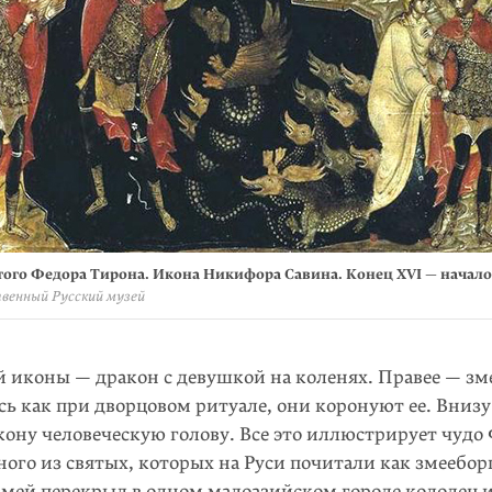
того Федора Тирона. Икона Никифора Савина. Конец XVI — начало 
венный Русский музей
й иконы — дракон с девушкой на коленях. Правее — зм
ь как при дворцовом ритуале, они коронуют ее. Внизу
кону человеческую голову. Все это иллюстрирует чудо
ого из святых, которых на Руси почитали как змеебор
змей перекрыл в одном малоазийском городе колодец 