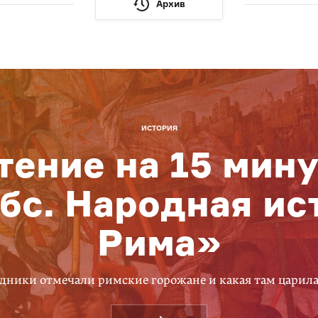
Архив
ИСТОРИЯ
тение на 15 мину
бс. Народная ис
Рима»
дники отмечали римские горожане и какая там царил