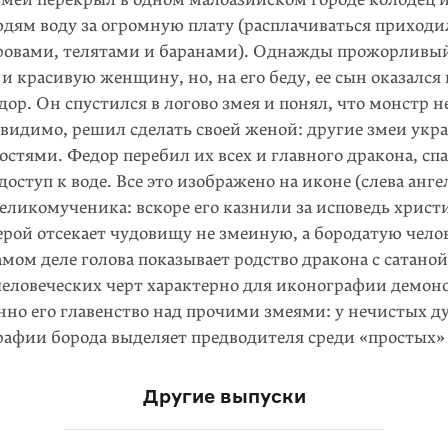
юдям воду за огромную плату (расплачиваться приходи
ровами, телятами и баранами). Однажды прожорливы
и красивую женщину, но, на его беду, ее сын оказался 
дор. Он спустился в логово змея и понял, что монстр н
, видимо, решил сделать своей женой: другие змеи укр
остями. Федор перебил их всех и главного дракона, спа
доступ к воде. Все это изображено на иконе (слева анг
еликомученика: вскоре его казнили за исповедь христи
ерой отсекает чудовищу не змеиную, а бородатую чело
амом деле голова показывает родство дракона с сатаной
человеческих черт характерно для иконографии демон
но его главенство над прочими змеями: у нечистых ду
рафии борода выделяет предводителя среди «простых» 
Другие выпуски