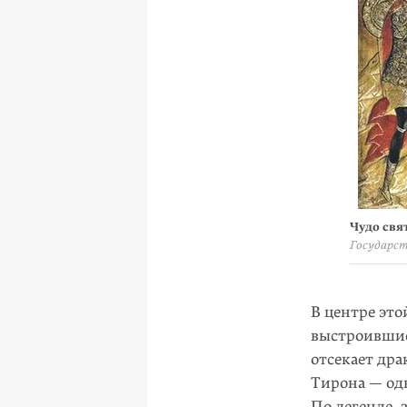
Чудо свя
Государст
В центре это
выстроившис
отсекает дра
Тирона — одн
По легенде, 