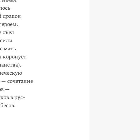
лось
й дракон
героем.
е съел
асили
с мать
ел коронует
анства).
веческую
 — сочета­ние
ов —
хов в рус­
бесов.