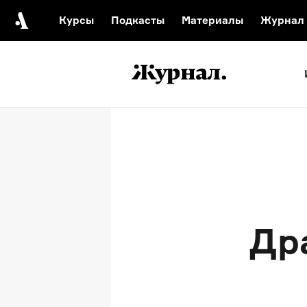
Курсы
Подкасты
Материалы
Журнал
Автор среди нас
Еврейски
Видеоистория русск
Русское 
Др