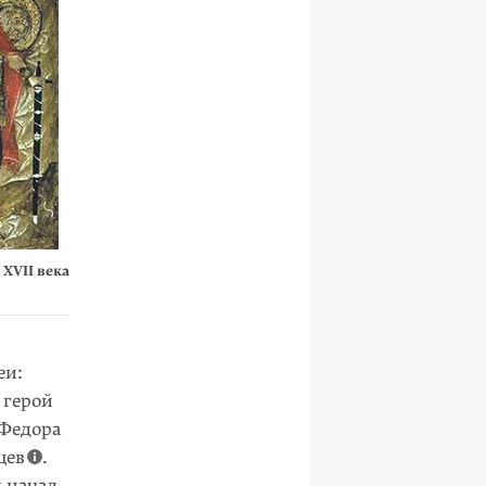
XVII века
еи:
 герой
 Федора
цев
.
и начал