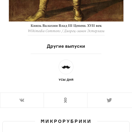
Князь Валахии Влад III Цепеш. XVII век
Wikimedia Commons / Дворец-замок Эстерхази
Другие выпуски
УСЫ ДНЯ
МИКРОРУБРИКИ