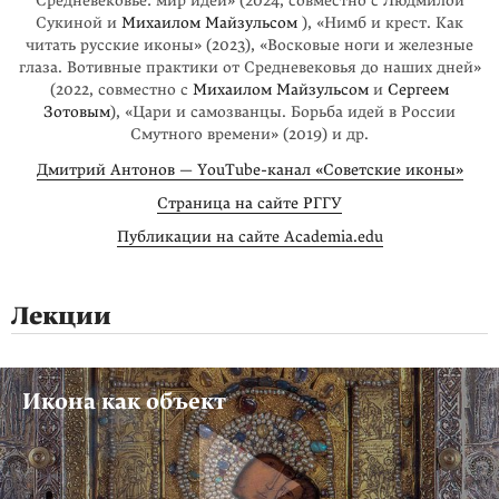
Средневековье: мир идей» (2024, совместно с Людмилой
Сукиной и
Михаилом Майзульсом
), «Нимб и крест. Как
читать русские иконы» (2023), «Восковые ноги и железные
глаза. Вотивные практики от Средневековья до наших дней»
(2022, совместно с
Михаилом Майзульсом
и
Сергеем
Зотовым
), «Цари и самозванцы. Борьба идей в России
Смутного времени» (2019) и др.
Дмитрий Антонов — YouTube-канал «Советские иконы»
Страница на сайте РГГУ
Публикации на сайте Academia.edu
Лекции
Икона как объект