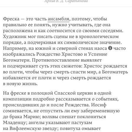
Архив В. Д. Сарабьянова
Архив В. Д. Сарабьянова
Архив В. Д. Сарабьянова
Архив В. Д. Сарабьянова
Фреска — это часть
ансамбля
, поэтому, чтобы
правильно ее понять, нужно учитывать, где она
расположена и как соотносится со своими соседями.
Худож­ник мог писать сцены не в хронологическом
порядке, а подчеркивая их симво­лическое значение.
Например, на южной и северной стенах наоса
часто
изо­бражались Рождество Христово и Успение
Богоматери. Противопоставление выявляет
и подчерки­вает суть этих сюжетов: Христос рождается
во плоти, чтобы через смерть спасти мир, а Богома­терь
избавляется от плоти и через смерть рождается
в новую жизнь.
На фреске в полоцкой Спасской церкви в одной
композиции подробно рассказывается о событиях,
происхо­дивших до и после Рождества. Иосиф
сомневается, не от­пустить ли ему забереме­невшую
до брака Марию; волхвы спешат поклониться
Младенцу; ангелы указывают пастухам
на Вифлеемскую звезду; повитуха омы­вает