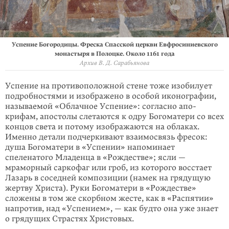
Успение Богородицы. Фреска Спасской церкви Евфросиниевского
монастыря в Полоцке. Около 1161 года
Архив В. Д. Сарабьянова
Успение на противоположной стене тоже изобилует
подробностями и изобра­жено в особой иконографии,
называемой «Облачное Успение»: согласно апо­
крифам, апостолы слетаются к одру Богоматери со всех
концов света и потому изображаются на облаках.
Именно детали подчер­кивают взаимосвязь фресок:
душа Богоматери в «Успении» напоминает
спеленатого Младенца в «Рожде­стве»; ясли —
мраморный саркофаг или гроб, из которого восстает
Лазарь в соседней композиции (намек на грядущую
жертву Христа). Руки Богоматери в «Рождестве»
сложены в том же скорбном жесте, как в «Распятии»
напро­тив, над «Успением», — как будто она уже знает
о грядущих Страстях Христовых.