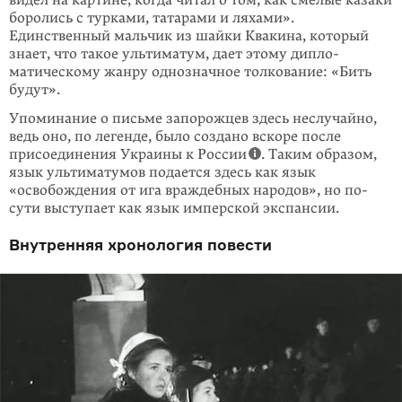
боролись с турками, татарами и ляхами».
Единственный мальчик из шайки Квакина, который
знает, что такое ультима­тум, дает этому дипло­
матическому жанру однозначное толкование: «Бить
будут».
Упоминание о письме запорожцев здесь неслучайно,
ведь оно, по легенде, было создано вскоре после
присоединения Украины к России
. Таким обра­зом,
язык ультиматумов подается здесь как язык
«освобождения от ига вра­ждеб­ных наро­­дов», но по­
сути выступает как язык имперской экспансии.
Внутренняя хронология повести