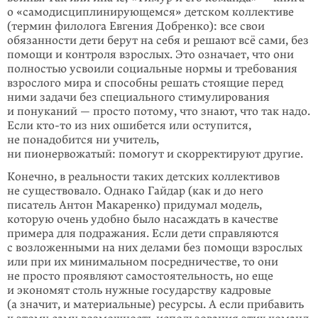
о «самодисциплинирующемся» детском коллективе
(термин филолога Евгения Добренко): все свои
обязанности дети берут на себя и реша­ют всё сами, без
помощи и контроля взрослых. Это означает, что они
полно­стью усвоили социальные нормы и требования
взрослого мира и способны ре­шать стоящие перед
ними задачи без специального стимулирования
и понука­ний — просто потому, что знают, что так надо.
Если
кто-то
из них ошибется или осту­пится,
не понадобится ни учитель,
ни пионервожатый: помогут и скор­­­­­­ректиру­ют другие.
Конечно, в реальности таких детских коллективов
не существовало. Однако Гай­дар (как и до него
писатель Антон Макаренко) придумал модель,
которую очень удобно было насаждать в качестве
примера для подражания. Если дети справляются
с возложенными на них делами без помощи взрослых
или при их минимальном посредничестве, то они
не просто проявляют самостоя­тель­­ность, но еще
и экономят столь нужные государству кадровые
(а значит, и материаль­ные) ресурсы. А если прибавить