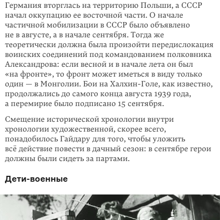
Германия вторглась на территорию Польши, а СССР
начал оккупацию ее восточной части. О начале
частичной мобилизации в СССР было объявлено
не в августе, а в начале сентября. Тогда же
теоретически должна была произойти передис­локация
воинских соединений под командованием полковника
Александрова: если весной и в начале лета он был
«на фронте», то фронт может иметься в ви­ду только
один — в Монголии. Бои на Халхин-Голе, как известно,
продолжа­лись до самого конца августа 1939 года,
а перемирие было подписано 15 сентя­бря.
Смещение исторической хронологии внутри
хронологии художественной, ско­рее всего,
понадобилось Гайдару для того, чтобы уложить
всё действие повести в дачный сезон: в сентябре герои
должны были сидеть за партами.
Дети-военные