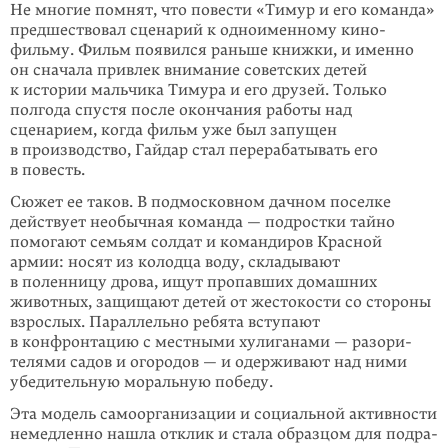
Не многие помнят, что повести «Тимур и его команда»
предшествовал сцена­рий к одноименному кино­
фильму. Фильм появился раньше книжки, и имен­но
он сначала привлек внимание советских детей
к истории мальчика Тимура и его друзей. Только
полгода спустя после окончания работы над
сценарием, когда фильм уже был запущен
в производство, Гайдар стал перерабатывать его
в повесть.
Сюжет ее таков. В подмосковном дачном поселке
действует необычная коман­да — подростки тайно
помогают семьям солдат и командиров Красной
армии: носят из колодца воду, скла­дывают
в поленницу дрова, ищут пропавших до­маш­­них
животных, защищают детей от жестокости со стороны
взрослых. Па­рал­лельно ребята вступают
в конфронтацию с местными хулиганами — разо­ри­
телями садов и огородов — и одер­живают над ними
убедительную мораль­ную победу.
Эта модель самоорганизации и соци­аль­ной активности
немедленно нашла от­клик и стала образцом для подра­