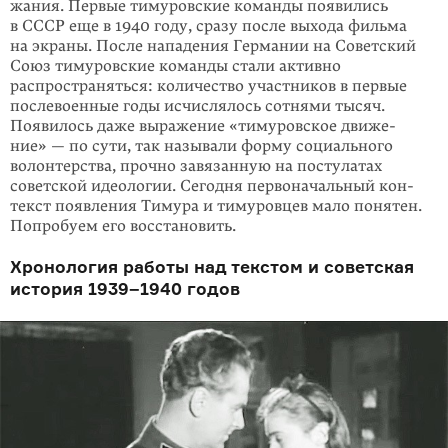
жания. Первые тимуровские команды появи­лись
в СССР еще в 1940 году, сразу после выхода фильма
на экраны. После нападения Германии на Совет­ский
Союз тимуровские команды ста­ли активно
распространяться: коли­чество участников в первые
после­воен­ные годы исчи­слялось сотнями тысяч.
Появилось даже выражение «тимуровское движе­
ние» — по сути, так называли форму социального
волонтерства, прочно завя­зан­ную на постулатах
советской идеологии. Сегодня первоначальный кон­
текст появления Тимура и тимуровцев мало понятен.
Попробуем его вос­ста­новить.
Хронология работы над текстом и советская
история
1939–1940 годов