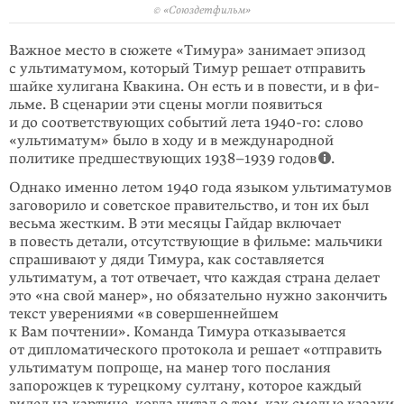
© «Союздетфильм»
Важное место в сюжете «Тимура» занимает эпизод
с ультиматумом, который Тимур решает отправить
шайке хулигана Квакина. Он есть и в повести, и в фи­
льме. В сценарии эти сцены могли появиться
и до соответствующих событий лета 1940-го: слово
«ультиматум» было в ходу и в международной
политике предшествующих 1938–1939 годов
.
Однако именно летом 1940 года языком ультиматумов
заговорило и советское правительство, и тон их был
весьма жестким. В эти месяцы Гайдар включает
в повесть детали, отсутствующие в фильме: мальчики
спрашивают у дяди Ти­мура, как составляется
ультиматум, а тот отвечает, что каждая страна делает
это «на свой манер», но обязательно нужно закончить
текст уверениями «в со­вер­шеннейшем
к Вам почтении». Команда Тимура отказывается
от дипло­ма­тического протокола и решает «отправить
ультиматум попроще, на манер того послания
запорожцев к турецкому султану, которое каждый
видел на картине, когда читал о том, как смелые казаки