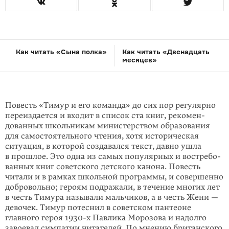
Как читать «Сына полка»
Как читать «Двенадцать
месяцев»
Повесть «Тимур и его команда» до сих пор регулярно
переиздается и входит в список ста книг, рекомен­
дованных школьникам мини­стер­ством образова­ния
для само­стоя­тельного чтения, хотя историче­ская
ситуация, в которой созда­вался текст, давно ушла
в прошлое. Это одна из самых попу­­лярных и востре­бо­
ванных книг советского детского канона. Повесть
читали и в рам­ках школь­ной програм­мы, и совершенно
доброволь­но; героям подражали, в течение мно­гих лет
в честь Тимура называли маль­чи­ков, а в честь Жени —
девочек. Тимур потес­нил в советском пантеоне
главного героя 1930-х Пав­ли­ка Морозова и на­дол­го
завоевал симпатии читателей. По мнению британ­ского