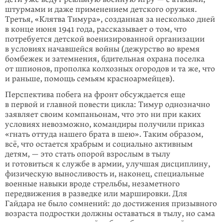
штурмами и даже применением детского оружия.
Третья, «Клятва Тимура», созданная за несколько дней
в конце июня 1941 года, рассказывает о том, что
потребуется детской военизиро­ванной организации
в условиях начавшейся войны (дежурство во время
бомбежек и затемнения, бдительная охрана посел­ка
от шпионов, прополка колхозных огородов и та же, что
и раньше, помощь семьям красноармейцев).
Перспектива побега на фронт обсуждается еще
в первой и главной повести цикла: Тимур однозначно
заявляет своим компаньонам, что это ни при каких
условиях невозможно, командиры получили приказ
«гнать оттуда нашего бра­та в шею». Таким образом,
всё, что остается храбрым и социально активным
детям, — это стать опорой взрослым в тылу
и готовиться к службе в армии, улучшая дисциплину,
физическую выносливость и, наконец, специаль­ные
военные навыки вроде стрельбы, незаметного
передвижения в разведке или маршировки. Для
Гайдара не было сомнений: до достижения призывного
воз­раста подростки должны оставаться в тылу, но сама