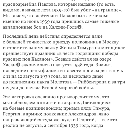
красноармейца Павлова, кото­рый недавно (то есть,
видимо, в начале лета 1939-го) был убит «на грани­це».
Мы знаем, что лейтенант Павлов был летчиком:
именно на июнь 1939 года пришлись самые тяжелые
авиационные бои на Халхин-Голе
.
Последний день действия опреде­ляется даже
с большей точностью: приезду полковника в Москву
и стре­мительному вояжу Жени и Тимура на мотоцикле
предшествует праздник «в честь годовщины победы
красных под Хасаном». Боевые действия на озере
Хасан
закончились 11 авгу­ста 1938 года. Значит,
последние сцены фильма и повести происходят в ночь
с 11 на 12 августа 1939 года, за несколько дней
до подписания пакта Молотова — Риббентропа и за три
недели до начала Второй мировой войны.
Эта датировка очевидно противоре­чит тому, что
мы наблюдаем в книге и на экра­не. Двигающиеся
на боевые позиции войска; призыв дяди Тимура,
Георгия, в армию; полковник Александров, явно
направляющийся туда же, куда и Георгий, — всё это
реалии не августа, а сентября 1939 года, когда