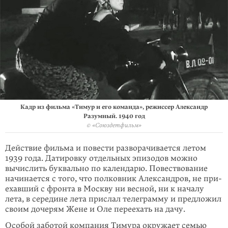
Кадр из фильма «Тимур и его команда», режиссер Александр
Разумный. 1940 год
© «Союздетфильм»
Действие фильма и повести разворачивается летом
1939 года. Датировку отдель­ных эпизодов можно
вычислить буквально по календарю.​ ​Пове­ство­вание
начинается с того, что полковник Александров, не при­
ехав­ший с фронта в Москву ни весной, ни к началу
лета, в середине лета при­слал телеграмму и предложил
своим дочерям Жене и Оле переехать на да­чу.
Особой заботой компания Тимура окружает семью