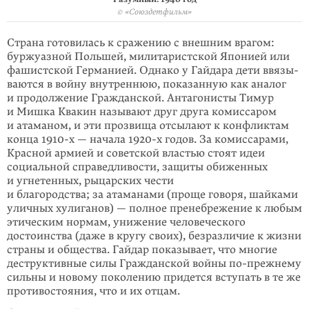
© «Союздетфильм»
Страна готовилась к сражению с внешним врагом:
буржуазной Польшей, мили­таристской Японией или
фашистской Германией. Однако у Гайдара дети ввя­зы­
ваются в войну внутреннюю, показанную как аналог
и продолжение Гра­ждан­ской. Анта­гонисты­­­ Тимур
и Мишка Квакин называют друг друга комис­саром
и атаманом, и эти прозвища отсы­лают к конфликтам
конца 1910-х — начала 1920-х годов. За комиссарами,
Красной армией и советской властью стоят идеи
социальной справедли­вости, защиты обиженных
и угнетенных, рыцарских чести
и благородства; за атаманами (проще говоря, шайками
улич­ных хулиганов) — полное пренебрежение к любым
этическим нормам, униже­ние человеческого
достоинства (даже в кругу своих), безразличие к жизни
стра­ны и общества. Гайдар показы­вает, что многие
деструктивные силы Гра­жданской войны
по-прежнему
сильны и новому поколению придется вступать в те же
противостояния, что и их отцам.