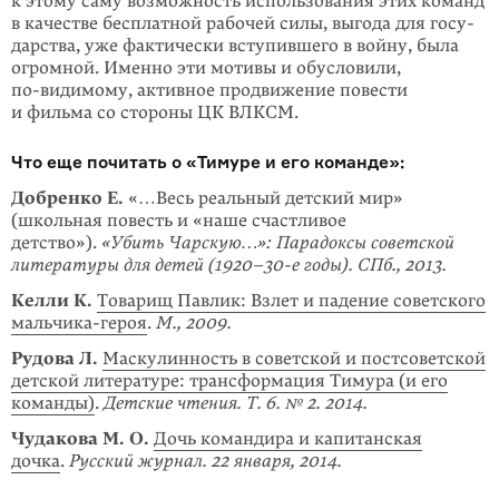
к этому саму возможность исполь­зо­­вания этих команд
в качестве бесплатной рабочей силы, выгода для госу­
дарства, уже фак­тически вступившего в войну, была
огромной. Именно эти моти­вы и обу­сло­­­­вили,
по-видимому
, активное продвижение повести
и фильма со стороны ЦК ВЛКСМ.
Что еще почитать о «Тимуре и его команде»:
Добренко Е.
«…Весь реальный детский мир»
(школьная повесть и «наше счастливое
детство»).
«Убить Чарскую…»: Парадоксы советской
литературы для детей (1920–30-е годы). СПб., 2013.
Келли К.
Товарищ Павлик: Взлет и падение советского
мальчика-героя
.
М., 2009.
Рудова Л.
Маскулинность в советской и постсоветской
детской литературе: трансформация Тимура (и его
команды)
.
Детские чтения. Т. 6. № 2. 2014.
Чудакова М. О.
Дочь командира и капитанская
дочка
.
Русский журнал. 22 января, 2014.