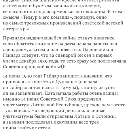
с котенком и букетом васильков на коленях,
ее нагоняет по­ходная армейская мотоколонна. В этом
смы­сле «Тимур и его команда», пожа­луй, одно
из самых тревожных произве­дений советской детской
литературы.
Признаки надвигающейся войны станут понятнее,
если обратить внимание на даты начала работы над
сценарием, а затем и над повестью. Из дневников
Гайдара следует, что за сценарий он сел в первых
числах декабря 1939 года, то есть сразу же после начала
Советско-финской войны
.
14 июня 1940 года Гайдар запишет в дневник, что
принялся за «повесть о Дун­кане» (сначала
он собирался так назвать Тимура), к концу августа
он ее закан­чивает. Дата начала работы очень важна:
именно 14 июня Совет­ский Союз предъявил
ультиматум Литовской Республике, прежде чем ввести
туда войска. На следую­щий день аналогичные
ультиматумы были отправлены Латвии и Эсто­нии,
а за ними последовала оккупация всех трех
прибалтийских стран.