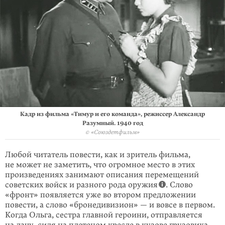
Кадр из фильма «Тимур и его команда», режиссер Александр
Разумный. 1940 год
© «Союздетфильм»
Любой читатель повести, как и зри­тель фильма,
не может не заметить, что огромное место в этих
произве­де­ниях занимают описания перемеще­ний
совет­ских войск и разного рода оружия
. Слово
«фронт» появляется уже во втором предложении
повести, а слово «бронедивизион» — и вовсе в первом.
Когда Ольга, сестра главной героини, отправляется
на дачу, сидя на плетеном кресле в кузове грузо­вика