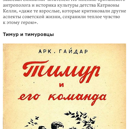
антрополога и ис­то­рика культуры дет­ства Катрионы
Келли, «даже те взрослые, которые кри­ти­ковали другие
аспекты советской жизни, сохра­нили теплое чувство
к это­му герою».
Тимур и тимуровцы