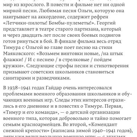
мир из взрослого. В пове­сти и фильме нет ни одной
мирной песни. Любимая песня Ольги, которую она
наигрывает на аккордеоне, содержит рефрен
«Летчики-пилоты! Бомбы-пуле­меты!». Георгий
представляет в театре старого партизана, который
и через два­дцать лет после своих боевых подвигов
готов ринуться в бой. В финале фильма весь отряд
Тимура с Ольгой во главе поет песню на стихи
Маяковского: «Возь­мем винтовки новые, /на штык
флажки! / И с песнею / в стрелковые / пойдем
кружки». Следующие строфы песни и стихотворения
призывают советских школьников становиться
санитарами и разведчиками.
В 1938–1941 годах Гайдар очень интересовался
проблемами военного образо­вания школьников и обу­
чаю­щих военных игр. Следы этих интересов отрази­
лись в его дневнике и в повестях о Тимуре. Первая,
«Тимур и его команда», — о детской организации
военного типа, которая добровольно и тайно помогает
семьям красноармейцев. Во второй, «Комендант
снежной крепости» (написана зимой 1940–1941 годов),
дети уже ведут реальную военную игру — с атаками,