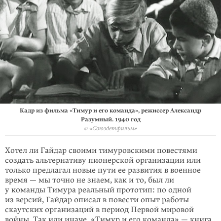
Кадр из фильма «Тимур и его команда», режиссер Александр
Разумный. 1940 год
© «Союздетфильм»
Хотел ли Гайдар своими тимуровскими повестями
создать альтернативу пио­нерской организации или
только предлагал новые пути ее развития в воен­ное
время — мы точно не знаем, как и то, был ли
у команды Тимура реальный про­тотип: по одной
из версий, Гайдар описал в повести опыт работы
скаутских организаций в период Первой мировой
войны. Так или иначе, «Тимур и его ко­манда» — книга