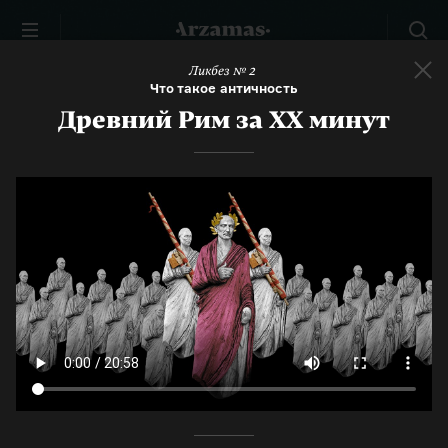
Ликбез № 2
Что такое античность
Древний Рим за ХХ минут
Ликбез № 2
Что такое античность
Всё, что нужно знать о Древней Греции и Риме, в двух
коротких видео и семи лекциях
СМОТРЕТЬ
СЛУШАТЬ
ТЕСТ
1
Видео