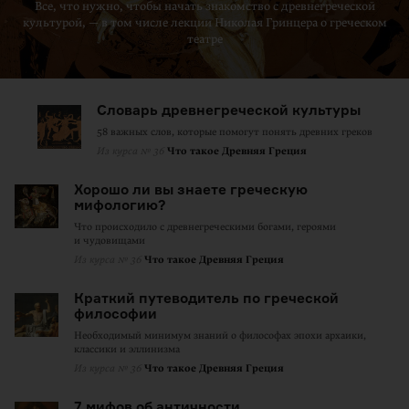
Все, что нужно, чтобы начать знакомство с древнегреческой
культурой, — в том числе лекции Николая Гринцера о греческом
театре
Словарь древнегреческой культуры
58 важных слов, которые помогут понять древних греков
Из курса № 36
Что такое Древняя Греция
Хорошо ли вы знаете греческую
мифологию?
Что происходило с древнегреческими богами, героями
и чудовищами
Из курса № 36
Что такое Древняя Греция
Краткий путеводитель по греческой
философии
Необходимый минимум знаний о философах эпохи архаики,
классики и эллинизма
Из курса № 36
Что такое Древняя Греция
7 мифов об античности