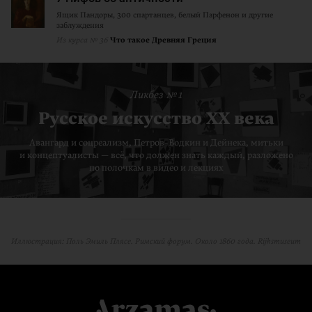
Ящик Пандоры, 300 спартанцев, белый Парфенон и другие
заблуждения
Из курса № 36
Что такое Древняя Греция
Ликбез № 1
Русское искусство XX века
Авангард и соцреализм, Петров-Водкин и Дейнека, митьки
и концептуалисты — всё, что должен знать каждый, разложено
по полочкам в видео и лекциях
Иллюстрация: Поль Эмиль Плясе. Римский форум. Около 1860 года. Rijksmuseum