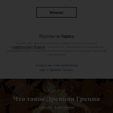
Вперед!
Проект «Что такое античность» создан совместно Arzamas
и
Издательством Яндекса
, программой, направленной на развитие
образовательных инициатив в области истории, литературы, искусства
и философии
А еще у нас есть подробный
курс о Древней Греции:
Курс № 36
Что такое Древняя Греция
6 лекций
8 материалов