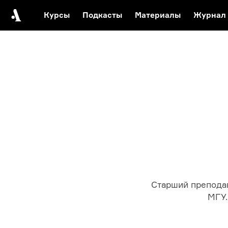
Курсы
Подкасты
Материалы
Журнал
Автор среди нас
Еврейски
Видеоистория русск
Русское 
Старший препода
МГУ.