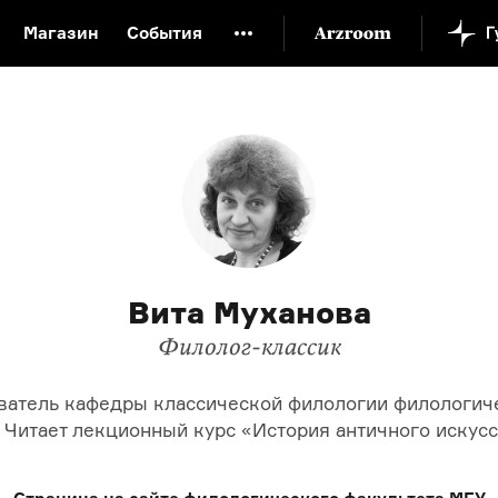
Магазин
События
й музей
Новая Третьяковка
Онлайн-университет
ой культуры
Русский язык от «гой еси» до «лол кек»
искусство XX века
Русская литература XX века
Детска
Вита Муханова
Филолог-классик
ватель кафедры классической филологии филологиче
 Читает лекционный курс «История античного искусс