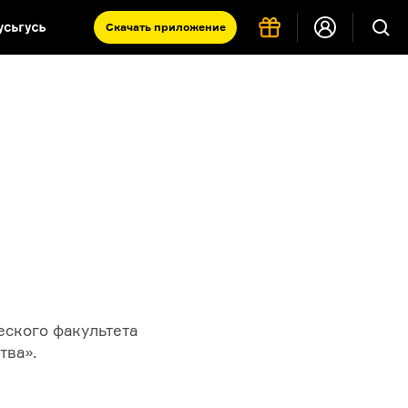
Скачать
приложение
Запад и Восток: история культур
Что такое античность
я комната
ского факультета
тва».