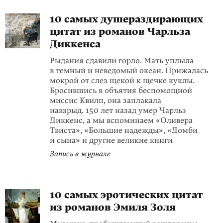
10 самых душераздирающих
цитат из романов Чарльза
Диккенса
Рыдания сдавили горло. Мать уплыла
в темный и неведомый океан. Прижалась
мокрой от слез щекой к щечке куклы.
Бросившись в объятия беспомощной
миссис Квилп, она заплакала
навзрыд. 150 лет назад умер Чарльз
Диккенс, а мы вспоминаем «Оливера
Твиста», «Большие надежды», «Домби
и сына» и другие великие книги
Запись в журнале
10 самых эротических цитат
из романов Эмиля Золя