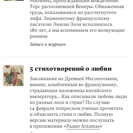
Мизинец, пробуждающий вожделение.
Торс располневшей Венеры. Обнаженная
грудь, показавшаяся из расстегнутого
лифа. Знаменитому французскому
писателю Эмилю Золя исполнилось
180 лет, а мы вспоминаем его волнующие
романы
Запись в журнале
5 стихотворений о любви
Заклинание из Древней Месопотамии,
викинг, влюбленный во француженку,
страдающая наложница китайского
императора... Как описывали любовь люди
из разных эпох и стран? По случаю
14 февраля попросили ученых прочитать
и объяснить стихи о любви. Полную
версию материала можно послушать
в приложении «
Радио Arzamas
»