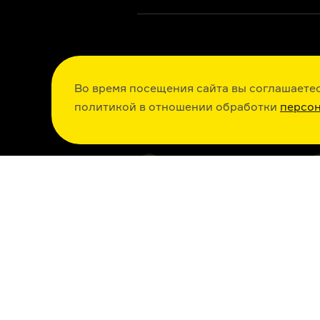
Во время посещения сайта вы соглашаетес
политикой в отношении обработки
персо
ОДНОКЛАССНИКИ
ПОДКАСТЫ
RSS
История, лите