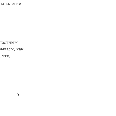
дцатилетие
бластным
ываем, как
 что,