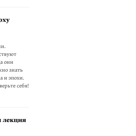
оху
ии.
ествуют
да они
жно знать
а и эпохи.
ерьте себя!
я лекция