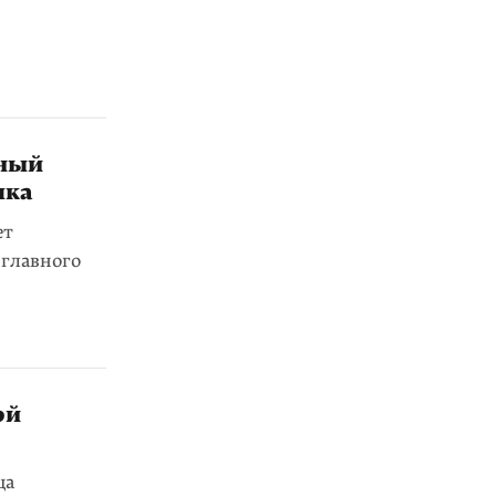
тный
яка
ет
 главного
ой
ца