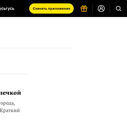
Скачать
приложение
Запад и Восток: история культур
Что такое античность
я комната
 печкой
орода,
 Краткий