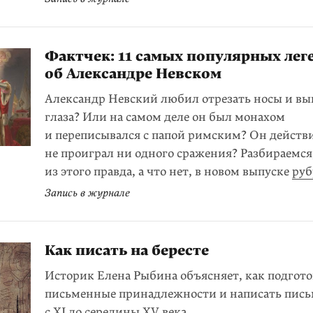
Фактчек: 11 самых популярных лег
об Александре Невском
Александр Невский любил отрезать носы и вы
глаза? Или на самом деле он был монахом
и переписывался с папой римским? Он действ
не проиграл ни одного сражения? Разбираемся
из этого правда, а что нет, в новом выпуске
ру
Запись в журнале
Как писать на бересте
Историк Елена Рыбина объясняет, как подгот
письменные принадлежности и написать пись
с XI до середины XV века