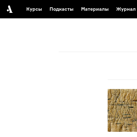
Курсы
Подкасты
Материалы
Журнал
Автор среди нас
Еврейски
Видеоистория русск
Русское 