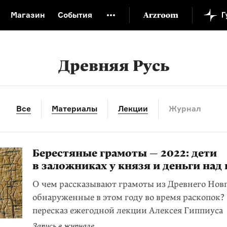
Магазин
События
й музей
Новая Третьяковка
Онлайн-университет
ой культуры
Русский язык от «гой еси» до «лол кек»
Древняя Русь
искусство XX века
Русская литература XX века
Детска
Все
Материалы
Лекции
Журнал
Берестяные грамоты — 2022: дети
в заложниках у князя и деньги над
О чем рассказывают грамоты из Древнего Новг
обнаруженные в этом году во время раскопок?
пересказ ежегодной лекции Алексея Гиппиуса
Запись в журнале