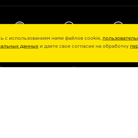
ь с использованием нами файлов cookie,
пользователь
РАДИО ARZAMAS
ГУСЬГУСЬ
СТИКЕРЫ ARZAMAS
нальных данных
и даете свое согласие на обработку
пе
VK
YOUTUBE
TWITTER
TELEGRAM
ратура, искусство в лекциях, шпаргалках, играх и ответах экспертов: новые знан