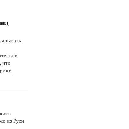
енд
калывать
ительно
, что
брики
овить
мо на Руси