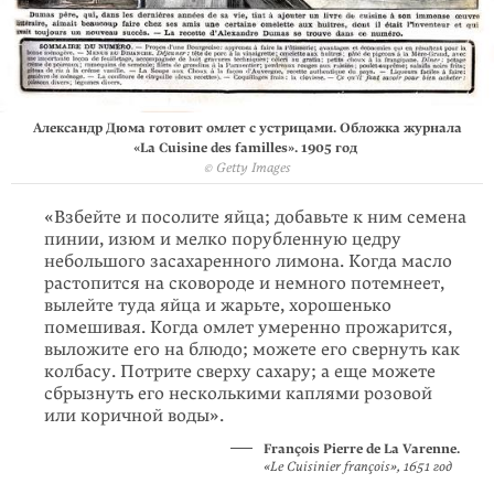
Александр Дюма готовит омлет с устрицами. Обложка журнала
«La Cuisine des familles­­­». 1905 год
© Getty Images
«Взбейте и посолите яйца; добавьте к ним семена
пинии, изюм и мелко порубленную цедру
небольшого засахаренного лимона. Когда масло
растопится на сковороде и немного потемнеет,
вылейте туда яйца и жарьте, хорошенько
помешивая. Когда омлет умеренно прожарится,
выложите его на блюдо; можете его свернуть как
колбасу. Потрите сверху сахару; а еще можете
сбрызнуть его несколькими каплями розо­вой
или коричной воды».
François Pierre de La Varenne.
«Le Cuisinier françois», 1651 год