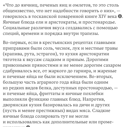
«Что до яичниц, печеных яиц и омлетов, то это столь
общеизвестно, что нет надобности говорить о них», —
говорилось в тосканской поваренной книге XIV века
.
Яичные блюда ели и аристократы, и простонародье.
Социальные различия вкуса создавались с помощью
специй, времени и порядка внутри трапезы.
Во-первых, если в крестьянских рецептах главными
приправами были соль, чеснок, лук и местные травы
(крапива, рута, эстрагон), то кухня аристократии
тяготела к вкусам сладким и пряным. Дорогими
привозными пряностями и не менее дорогим сахаром
сдабривалось все, от жаркого до гарнира, и жаре­ные
и печеные яйца не были исключением. Во-вторых,
большую часть аграрного года яйца были одним
из редких видов белка, доступных просто­народью, —
и печеные яйца, фриттаты и яичные похлебки
выполняли функцию главных блюд. Напротив,
дворянская кухня базировалась на дичи и других
(пусть и менее престижных) видах мяса. Сладкие
яичные блюда солировать тут не могли
и использовались как дополнительные или проме­