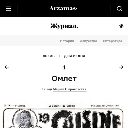
История
Искусство
Литература
АРХИВ
ДЕСЕРТ ДНЯ
4
Омлет
Автор
Мария Пироговская