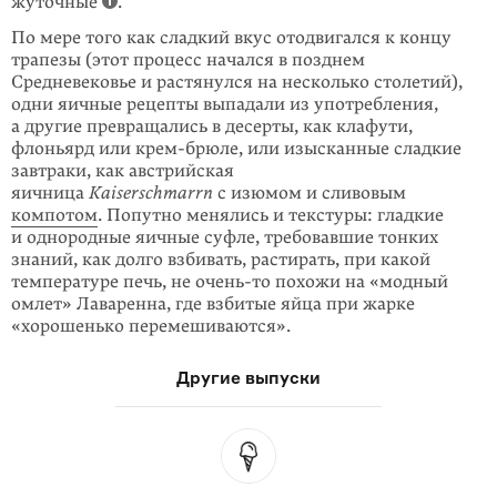
жуточные
.
По мере того как сладкий вкус отодвигался к концу
трапезы (этот процесс начался в позднем
Средневековье и растянулся на несколько столетий),
одни яичные рецепты выпадали из употребления,
а другие превращались в десерты, как клафути,
флоньярд или крем-брюле, или изысканные сладкие
завтраки, как австрийская
яичница
Kaiserschmarrn
с изюмом и сливовым
компотом
. Попутно менялись и текстуры: гладкие
и однородные яичные суфле, требовавшие тонких
знаний, как долго взбивать, растирать, при какой
температуре печь, не
очень-то
похожи на «модный
омлет» Лаваренна, где взби­тые яйца при жарке
«хорошенько перемешиваются».
Другие выпуски