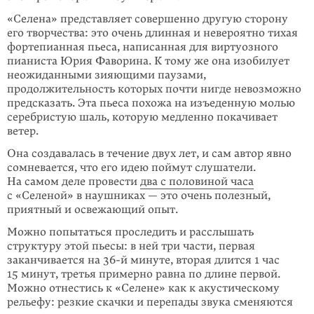
«Селена» представляет совершенно другую сторону
его творчества: это очень длинная и невероятно тихая
фортепианная пьеса, написанная для виртуозного
пианиста Юрия Фаворина. К тому же она изобилует
неожиданными зияющими паузами,
продолжительность которых почти нигде невозможно
предсказать. Эта пьеса похожа на изъеденную молью
серебристую шаль, которую медленно покачивает
ветер.
Она создавалась в течение двух лет, и сам автор явно
сомневается, что его идею поймут слушатели.
На самом деле провести
два с половиной часа
с «Селеной» в наушниках — это очень полезный,
приятный и освежающий опыт.
Можно попытаться проследить и расслышать
структуру этой пьесы: в ней три части, первая
заканчивается на
36-й
минуте, вторая длится 1 час
15 минут, третья примерно равна по длине первой.
Можно отнестись к «Селене» как к акустическому
рельефу: резкие скачки и перепады звука сменяются