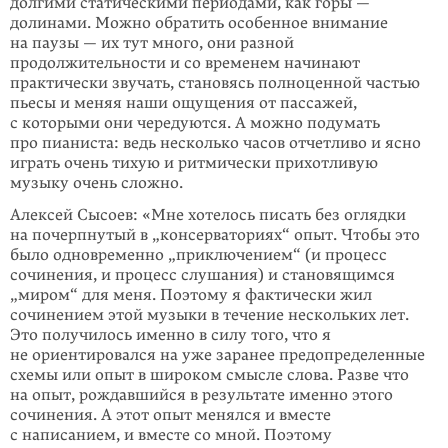
долгими статическими периодами, как горы —
долинами. Можно обратить особенное внимание
на паузы — их тут много, они разной
продолжительности и со вре­менем начинают
практически звучать, становясь полноценной частью
пьесы и меняя наши ощущения от пассажей,
с которыми они чередуются. А можно подумать
про пианиста: ведь несколько часов отчетливо и ясно
играть очень тихую и ритмически прихотливую
музыку очень сложно.
Алексей Сысоев: «Мне хотелось писать без оглядки
на почерпнутый в „консер­ваториях“ опыт. Чтобы это
было одновременно „приключением“ (и процесс
сочинения, и процесс слушания) и становящимся
„миром“ для меня. Поэтому я фактически жил
сочинением этой музыки в течение нескольких лет.
Это получилось именно в силу того, что я
не ориентировался на уже заранее предопределенные
схемы или опыт в широком смысле слова. Разве что
на опыт, рождавшийся в результате именно этого
сочинения. А этот опыт менялся и вместе
с написанием, и вместе со мной. Поэтому