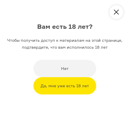
Вам есть 18 лет?
Чтобы получить доступ к материалам на этой странице,
История
Искусство
Литература
подтвердите, что вам исполнилось 18 лет
АРХИВ
КАРИКАТУРА ДНЯ
4
Нет
Французский щеголь
и его слуга
Да, мне уже есть 18 лет
Автор
Василий Успенский
18+