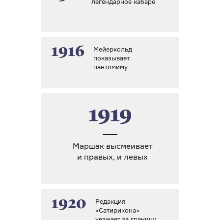
легендарное кабаре
1916
Мейерхольд
показывает
пантомиму
1919
Маршак высмеивает
и правых, и левых
1920
Редакция
«Сатирикона»
уезжает за границу