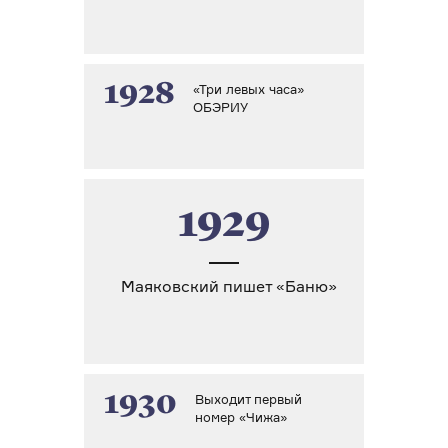
1928
«Три левых часа»
ОБЭРИУ
1929
Маяковский пишет «Баню»
1930
Выходит первый
номер «Чижа»