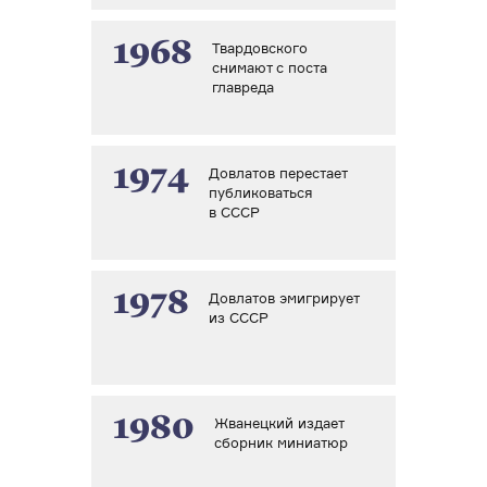
1968
Твардовского
снимают с поста
главреда
1974
Довлатов перестает
публиковаться
в СССР
1978
Довлатов эмигрирует
из СССР
1980
Жванецкий издает
сборник миниатюр