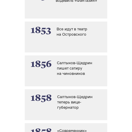
водевиль «Фантазия»
1853
Все идут в театр
на Островского
1856
Салтыков-Щедрин
пишет сатиру
на чиновников
1858
Салтыков-Щедрин
теперь вице-
губернатор
«Современник»