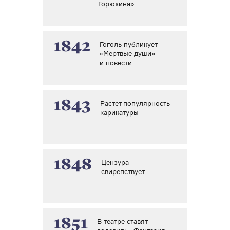
Горюхина»
1842
Гоголь публикует
«Мертвые души»
и повести
1843
Растет популярность
карикатуры
1848
Цензура
свирепствует
1851
В театре ставят