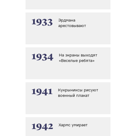
1933
Эрдмана
арестовывают
1934
На экраны выходят
«Веселые ребята»
1941
Кукрыниксы рисуют
военный плакат
1942
Хармс умирает