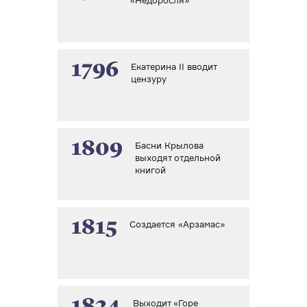
«Недоросля»
1796
Екатерина II вводит
цензуру
1809
Басни Крылова
выходят отдельной
книгой
1815
Создается «Арзамас»
1824
Выходит «Горе