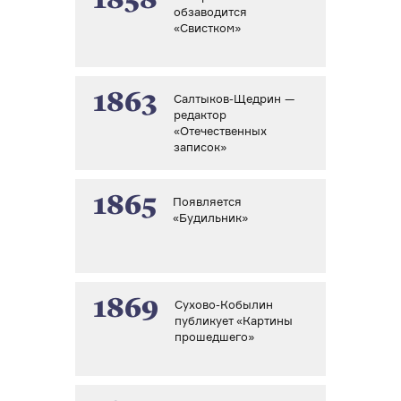
1858
обзаводится
«Свистком»
1863
Салтыков-Щедрин —
редактор
«Отечественных
записок»
1865
Появляется
«Будильник»
1869
Сухово-Кобылин
публикует «Картины
прошедшего»