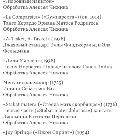
«Любовный напиток»
Обработка Алексея Чижика
«La Comparsita» («Кумпарсита») (ок. 1914)
Танго Херардо Эрнана Матоса Родригеса
Обработка Алексея Чижика
«A-Tisket, A-Tasket» (1938)
Джазовый стандарт Эллы Фицджеральд и Эла
Фельдмана
«Лили Марлен» (1938)
Песня Норберта Шульце на слова Ганса Ляйпа
Обработка Алексея Чижика
Менуэт соль минор (1725)
Иоганн Себастьян Бах
Обработка Алексея Чижика
«Stabat mater» («Стояла мать скорбящая») (1736)
Первая часть («Stabat mater dolorosa») кантаты
Джованни Баттисты Перголези
Обработка Алексея Чижика
«Joy Spring» («Джой Спринг») (1954)