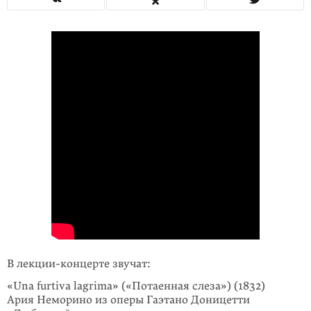
В лекции-концерте звучат:
«Una furtiva lagrima» («Потаенная слеза») (1832)
Ария Неморино из оперы Гаэтано Доницетти