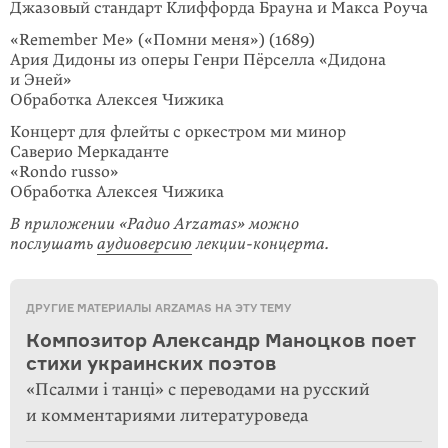
Джазовый стандарт Клиффорда Брауна и Макса Роуча
«Remember Me» («Помни меня») (1689)
Ария Дидоны из оперы Генри Пёрселла «Дидона
и Эней»
Обработка Алексея Чижика
Концерт для флейты с оркестром ми минор
Саверио Меркаданте
«Rondo russo»
Обработка Алексея Чижика
В приложении «Радио Arzamas» можно
послушать
аудиоверсию
лекции-концерта.
ДРУГИЕ МАТЕРИАЛЫ ARZAMAS НА ЭТУ ТЕМУ
Композитор Александр Маноцков поет
стихи украинских поэтов
«Псалми i танцi» с переводами на русский
и комментариями литературоведа