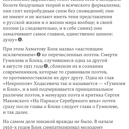
болоте бездушных теорий и всяческого формализма;
они спят непробудным сном без сновидений; они
не имеют и не желают иметь тени представления
о русской жизни и о жизни мира вообще; в своей
поэзии (а следовательно, и в себе самих) они
замалчивают самое главное, единственно ценное:
душу»
.
При этом Ахматову Блок назвал «настоящим
исключением»
из перечис­ленных поэтов. Смерти
Гумилева и Блока, случившиеся одна за другой
в августе 1921 года
, сблизили их в сознании
современников, которые то сравнивали поэтов,
то противопоставляли их друг другу. Одна из глав
«Некрополя» Ходасевича так и называется — «Гумилев
и Блок», и в ней подчеркивается принципиальное
различие поэтов, в мемуарах поэта и критика Сергея
Маковского «На Парнасе Серебряного века» почти
сразу после главы о Блоке следует глава о Гумилеве,
и так далее.
На самом деле никакой вражды не было. В начале
1910-х
годов Блок симпати­зировал молодому