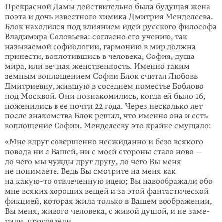
Прекрасной Дамы действительно была будущая жена
поэта и дочь известного химика Дмитрия Менделеева.
Блок находился под влиянием идей русского философа
Владимира Соловьева: согласно его учению, так
называемой софиологии, гармонию в мир должна
принести, воплотившись в человека, София, душа
мира, или вечная женственность. Именно таким
земным воплощением Софии Блок считал Любовь
Дмитриевну, жившую в соседнем поместье Боблово
под Москвой. Они познакомились, когда ей было 16,
поженились в ее почти 22 года. Через несколько лет
после знакомства Блок решил, что именно она и есть
воплощение Софии. Менделееву это крайне смущало:
«Мне вдруг совершенно неожиданно и безо всякого
повода ни с Вашей, ни с моей стороны стало ново —
до чего мы чужды друг другу, до чего Вы меня
не понимаете. Ведь Вы смотрите на меня как
на
какую-то
отвлеченную идею; Вы навоображали обо
мне всяких хороших вещей и за этой фантастической
фикцией, которая жила только в Вашем воображении,
Вы меня, живого человека, с живой душой, и не заме­
тили, проглядели…