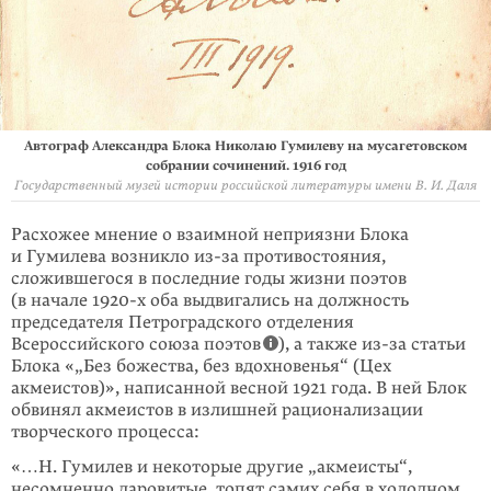
Автограф Александра Блока Николаю Гумилеву на мусагетовском
собрании сочинений. 1916 год
Государственный музей истории российской литературы имени В. И. Даля
Расхожее мнение о взаимной неприязни Блока
и Гумилева возникло
из-за
противостояния,
сложившегося в последние годы жизни поэтов
(в начале
1920-х
оба выдвигались на должность
председателя Петроградского отделения
Всероссийского союза поэтов
), а также из-за статьи
Блока «„Без божества, без вдохновенья“ (Цех
акмеистов)», написанной весной 1921 года. В ней Блок
обвинял акмеистов в излишней рационализации
творческого процесса:
«…Н. Гумилев и некоторые другие „акмеисты“,
несомненно даровитые, топят самих себя в холодном