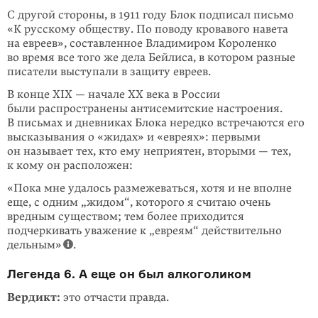
С другой стороны, в 1911 году Блок подписал письмо
«К русскому обществу. По поводу кровавого навета
на евреев», составленное Владимиром Короленко
во время все того же дела Бейлиса, в котором разные
писатели выступали в защиту евреев.
В конце XIX — начале XX века в России
были распространены антисемитские настроения.
В письмах и дневниках Блока нередко встречаются его
высказы­вания о «жидах» и «евреях»: первыми
он называет тех, кто ему неприятен, вторыми — тех,
к кому он расположен:
«Пока мне удалось размежеваться, хотя и не вполне
еще, с одним „жидом“, которого я считаю очень
вредным существом; тем более приходится
подчеркивать уважение к „евреям“ действительно
дельным»
.
Легенда 6. А еще он был алкоголиком
Вердикт:
это отчасти правда.