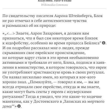
Кадулина.
1910-е
годы
Wikimedia Commons
По свидетельству писателя Аарона Штейнберга, Блок
не раз отмечал в себе антисемитские чувства
и размышлял об их природе:
«„<…> Знаете, Аарон Захарович, я должен вам
признаться, что я был сам некоторое время близок
к юдофобству, особенно во время процесса Бейлиса“
.
И он подробно рассказал мне о людях, прежде
скрывавших свое еврейское происхождение,
но которые вдруг стали в это время необыкновенно
активными и требовали от него, Блока, подписи в заяв­
лении в министерство, в котором говорилось, что евреи
не употребляют христианскую кровь в своих ритуалах.
Он назвал несколько имен, из которых я кое-кого
хорошо знал. „Помилуйте, — говорил я им, — вы же
всегда отрицали свое еврейство, откуда ж вы знаете,
какие могут быть секты у евреев с изуверскими
ритуалами? Тогда я увидел, что это
какие-то
ходячие
манекены, как у Достоевского в ‚Записках из мертвого
дома‘“»
.