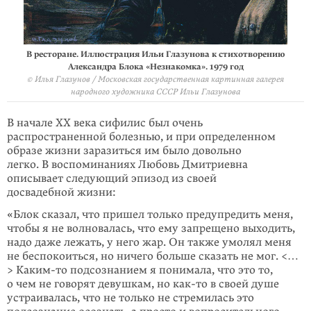
В ресторане. Иллюстрация Ильи Глазунова к стихотворению
Александра Блока «Незнакомка». 1979 год
© Илья Глазунов / Московская государственная картинная галерея
народного художника СССР Ильи Глазунова
В начале XX века сифилис был очень
распространенной болезнью, и при определенном
образе жизни заразиться им было довольно
легко. В воспо­минаниях Любовь Дмитриевна
описывает следующий эпизод из своей
досвадебной жизни:
«Блок сказал, что пришел только предупредить меня,
чтобы я не вол­новалась, что ему запрещено выходить,
надо даже лежать, у него жар. Он также умолял меня
не беспокоиться, но ничего больше сказать не мог. <…
>
Каким-то
подсознанием я понимала, что это то,
о чем не говорят девушкам, но
как-то
в своей душе
устраивалась, что не толь­ко не стремилась это