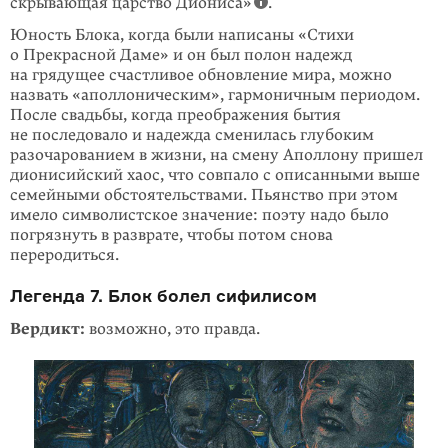
скрывающая царство Диониса»
.
Юность Блока, когда были написаны «Стихи
о Прекрасной Даме» и он был полон надежд
на грядущее счастливое обновление мира, можно
назвать «аполлоническим», гармоничным периодом.
После свадьбы, когда преобра­жения бытия
не последовало и надежда сменилась глубоким
разочарованием в жизни, на смену Аполлону пришел
дионисийский хаос, что совпало с описан­ными выше
семейными обстоятельствами. Пьянство при этом
имело симво­лист­ское значение: поэту надо было
погрязнуть в разврате, чтобы потом снова
переродиться.
Легенда 7. Блок болел сифилисом
Вердикт:
возможно, это правда.