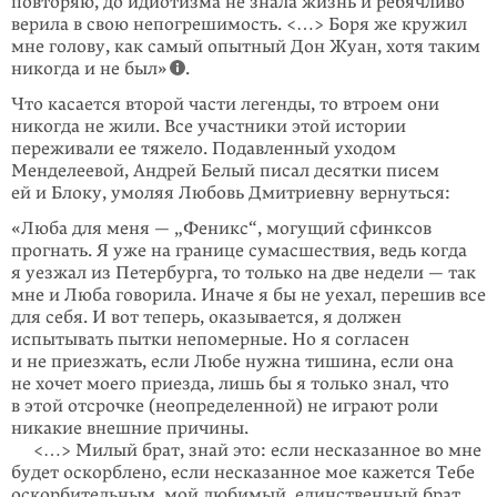
повторяю, до идиотизма не знала жизнь и ребячливо
верила в свою непогрешимость. <…> Боря же кружил
мне голову, как самый опытный Дон Жуан, хотя таким
никогда и не был»
.
Что касается второй части легенды, то втроем они
никогда не жили. Все участ­ники этой истории
переживали ее тяжело. Подавленный уходом
Менделеевой, Андрей Белый писал десятки писем
ей и Блоку, умоляя Любовь Дмитриевну вернуться:
«Люба для меня — „Феникс“, могущий сфинксов
прогнать. Я уже на границе сумасшествия, ведь когда
я уезжал из Петербурга, то только на две недели — так
мне и Люба говорила. Иначе я бы не уехал, перешив все
для себя. И вот теперь, оказывается, я должен
испытывать пытки непомерные. Но я согласен
и не приезжать, если Любе нужна тишина, если она
не хочет моего приезда, лишь бы я только знал, что
в этой отсрочке (неопределенной) не играют роли
никакие внешние причины.
<…> Милый брат, знай это: если несказанное во мне
будет оскорб­лено, если несказанное мое кажется Тебе
оскорбительным, мой любимый, единственный брат,