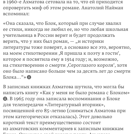
в
1960-е
Ахматова сетовала на то, что ей приходится
опровергать миф об этом романе. Анатолий Найман
вспоминал:
«Она сказала, что Блок, который при случае хвалил
ее стихи, никогда не любил ее, но что любая школьная
учительница в России верит и будет продолжать
верить, что у них был роман, — „и историки
литературы тоже поверят, а основано все это, вероятно,
на моем стихотворении ‚Я пришла к поэту в гости‘,
которое я посвятила ему в 1914 году; и, возможно,
на стихотворении о смерти ‚Сероглазого короля‘, хотя
оно было написано больше чем за десять лет до смерти
Блока…“»
В записных книжках Ахматова шутила, что могла бы
написать книгу «Как у меня не было романа с Блоком»
. В 1965 году она записала воспоминания о Блоке
для телепередачи «Литературный вторник»,
посвященной его
85-летию
(сниматься Ахматова при
этом категорически отказалась). Этот довольно
короткий текст преимущественно состоит
из ахматовских коммента­риев к записным книжкам