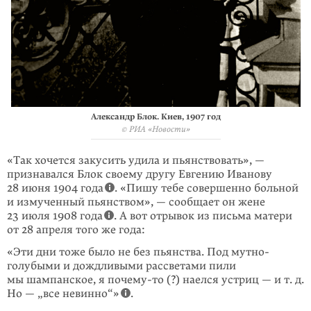
Александр Блок. Киев, 1907 год
© РИА «Новости»
«Так хочется закусить удила и пьянствовать», —
признавался Блок своему другу Евгению Иванову
28 июня 1904 года
. «Пишу тебе совершенно больной
и измученный пьянством», — сообщает он жене
23 июля 1908 года
. А вот отрывок из письма матери
от 28 апреля того же года:
«Эти дни тоже было не без пьянства. Под мутно-
голубыми и дожд­ливыми рассветами пили
мы шампанское, я
почему-то
(?) наелся устриц — и т. д.
Но — „все невинно“»
.