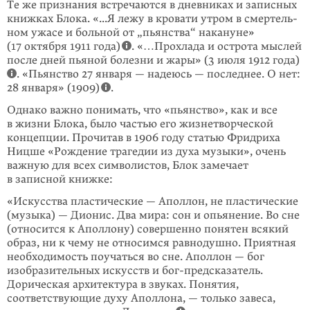
Те же признания встречаются в дневниках и записных
книжках Блока. «...Я лежу в кровати утром в смертель­
ном ужасе и больной от „пьянства“ накануне»
(17 октября 1911 года)
.
«…Прохлада
и острота мыслей
после дней пьяной болезни и жары» (3 июля 1912 года)
. «Пьянство 27 января — надеюсь — последнее. О нет:
28 января» (1909)
.
Однако важно понимать, что «пьянство», как и все
в жизни Блока, было частью его жизнетворческой
концепции. Прочитав в 1906 году статью Фридриха
Ницше «Рождение трагедии из духа музыки», очень
важную для всех символи­стов, Блок замечает
в записной книжке:
«Искусства пластические — Аполлон, не пластические
(музыка) — Дионис. Два мира: сон и опьянение. Во сне
(относится к Аполлону) совершенно понятен всякий
образ, ни к чему не относимся равнодушно. Приятная
необходимость поучаться во сне. Аполлон — бог
изобрази­тельных искусств и бог-предсказатель.
Дорическая архитектура в звуках. Понятия,
соответствующие духу Аполлона, — только завеса,