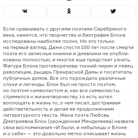
Если сравнивать с другими поэтами Серебряного
века, кажется, что творчество и биография Блока
исследованы наиболее полно. Но это только
на первый взгляд. Даже спустя 100 лет после смерти
поэта его записные книжки и дневники не опубли­
ко­ваны полностью, и многое еще предстоит узнать.
Фигура Блока противо­речива: тонкий лирик и певец
революции, рыцарь Прекрасной Дамы и посетитель
публичных домов. Все это поро­ждало различные
слухи и легенды. Блок был не просто поэтом,
но поэтом-символистом и, как все символисты,
стремился к жизнетворчеству, то есть хотел
воплощать в жизнь то, о чем писал, достраивая
действительность и делая ее продолжением
литературного текста. Жена поэта Любовь
Дмитриевна Блок (урожденная Менделеева) назвала
свои воспоминания «И были, и небылицы о Блоке
и о себе» — это довольно метко описывает жизнь