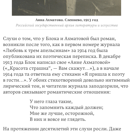
Анна Ахматова. Слепнево, 1913 год
Российский государственный архив литературы и искусства
Слухи о том, что у Блока и Ахматовой был роман,
возникли после того, как в первом номере журнала
«Любовь к трем апельсинам» за 1914 год была
опубликована их поэтическая переписка. В декабре
1913 года Блок написал свое «Анне Ахматовой»
(«„Красота страшна“, — Вам скажут…»), а в начале
1914 года та ответила ему стихами «Я пришла к поэту
в гости…». У обоих стихотворений довольно интимный
лирический тон, и читатели журнала заподозрили, что
авторов связывают романтические отношения:
У него глаза такие,
Что запомнить каждый должен;
Мне же лучше, осторожной,
В них и вовсе не глядеть.
На протяжении десятилетий эти слухи росли. Даже