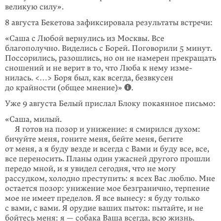
великую силу».
8 августа Бекетова зафиксировала результаты встречи:
«Саша с Любой вернулись из Москвы. Все
благополучно. Виделись с Борей. Поговорили 5 минут.
Поссорились, разошлись, но он не на­мерен прекращать
сношений и не верит в то, что Люба к нему изме­
нилась. <…> Боря был, как всегда, безвкусен
до крайности (общее мнение)»
.
Уже 9 августа Белый прислал Блоку покаянное письмо:
«Саша, милый.
Я готов на позор и унижение: я смирился духом:
бичуйте меня, гоните меня, бейте меня, бегите
от меня, а я буду везде и всегда с Вами и буду все, все,
все переносить. Планы один ужасней другого прошли
передо мной, и я увидел сегодня, что не могу
рассудком, холодно преступить: я всех Вас люблю. Мне
остается позор: унижение мое безгранично, терпение
мое не имеет пределов. Я все вынесу: я буду только
с вами, с вами. Я орудие ваших пыток: пытайте, и не
бойтесь меня: я — собака Ваша всегда, всю жизнь.