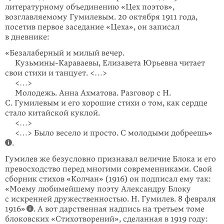
литературному объединению «Цех поэтов»,
возглавляемому Гумилевым. 20 октября 1911 года,
посетив первое заседание «Цеха», он записал
в дневнике:
«Безалаберный и милый вечер.
Кузьмины-Караваевы, Елизавета Юрьевна читает
свои стихи и танцует. <…>
<…>
Молодежь. Анна Ахматова. Разговор с H.
С. Гумилевым и его хорошие стихи о том, как сердце
стало китайской куклой.
<…>
<…> Было весело и просто. С молодыми добреешь»
.
Гумилев же безусловно признавал величие Блока и его
превосходство перед многими современниками. Свой
сборник стихов «Колчан» (1916) он подписал ему так:
«Моему любимейшему поэту Александру Блоку
с искренней друже­ственностью. Н. Гумилев. 8 февраля
1916»
. А вот дарственная надпись на третьем томе
блоковских «Стихотворений», сделанная в 1919 году: