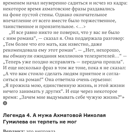
временем начал неуверенно садиться и исчез из кадра:
некоторое время ахматовские фразы раздавались
на фоне пустой стены. Однако окончательное
впечатление от всего вместе было торжественное,
таинственное и пронзительное. <…>
„И все равно никто не поверил, что у вас не было
с ним романа“, — сказал я. Она поддержала разговор:
„Тем более что его мать, как извест­но, даже
рекомендовала ему этот роман“. — „Нет, нехорошо,
вы обма­нули ожидания миллионов телезрителей…“ —
„Теперь уже поздно исправлять — передача прошла“.
И еще несколько фраз в том же тоне, пока я не сказал:
„А что вам стоило сделать людям приятное и согла­
ситься на роман!“ Она ответила очень серьезно:
„Я прожила мою, единственную жизнь, и этой жизни
нечего занимать у других“. И еще через некоторое
время: „Зачем мне выдумывать себе чужую жизнь?“»
Легенда 4. А мужа Ахматовой Николая
Гумилева он терпеть не мог
Вердикт:
это неправда.