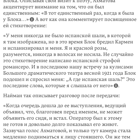
Блока. Описывая свой визит к поэту, Ахматова
акцентирует внимание на том, что он был
единственным: «В тот единственный раз, когда я была
у Блока…»
А вот как она комментирует посвященное
ей стихотворение:
«У меня никогда не было испанской шали, в которой
я там изображена, но в это время Блок бредил Кармен
и испанизировал и меня. Я и крас­ной розы,
разумеется, никогда в волосах не носила. Не случайно
это стихотворение написано испанской строфой
романсеро. И в последнюю нашу встречу за кулисами
Большого драматического театра весной 1921 года Блок
подошел и спросил меня: „А где испанская шаль?“ Это
последние слова, которые я слышала от него»
.
Найман так описывает разговор после передачи:
«Когда очередь дошла до ее выступления, ведущий
объявил, что, благо­говея перед именем, не может
объявить его сидя, и встал. Оператор был к этому
не готов и довольно долго показывал его живот.
Зазвучал голос Ахматовой, и только тут камера стала
медленно подниматься к лицу стоявшего. Он же тем