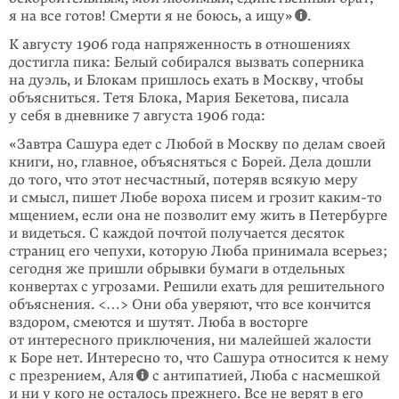
я на все готов! Смерти я не боюсь, а ищу»
.
К августу 1906 года напряженность в отношениях
достигла пика: Белый собирался вызвать соперника
на дуэль, и Блокам пришлось ехать в Москву, чтобы
объясниться. Тетя Блока, Мария Бекетова, писала
у себя в дневнике 7 августа 1906 года:
«Завтра Сашура едет с Любой в Москву по делам своей
книги, но, глав­ное, объясняться с Борей. Дела дошли
до того, что этот несчастный, потеряв всякую меру
и смысл, пишет Любе вороха писем и грозит
каким-то
мщением, если она не позволит ему жить в Петербурге
и видеться. С каждой почтой получается десяток
страниц его чепухи, которую Люба принимала всерьез;
сегодня же пришли обрывки бумаги в отдельных
конвертах с угрозами. Решили ехать для решительного
объяснения. <…> Они оба уверяют, что все кончится
вздором, смеются и шутят. Люба в восторге
от интересного приключения, ни малейшей жалости
к Боре нет. Интересно то, что Сашура относится к нему
с пре­зрением, Аля
с антипатией, Люба с насмешкой
и ни у кого не осталось прежнего. Все не верят в его