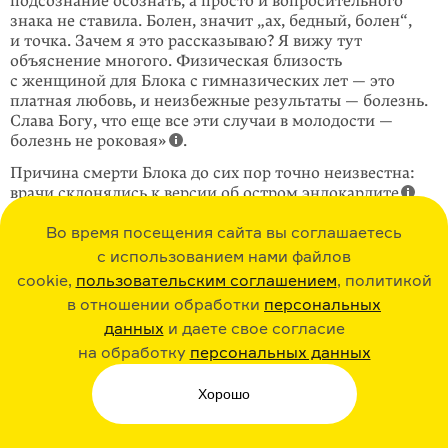
подсознание осознать, а просто и вопросительного
знака не ставила. Болен, значит „ах, бедный, болен“,
и точка. Зачем я это рассказываю? Я вижу тут
объяснение многого. Физическая близость
с женщиной для Блока с гимназических лет — это
платная любовь, и неизбежные результаты — болезнь.
Слава Богу, что еще все эти случаи в молодости —
болезнь не роковая»
.
Причина смерти Блока до сих пор точно неизвестна:
врачи склонялись к версии об остром эндокардите
,
осложненном неврастенией
, однако, судя
Во время посещения сайта вы соглашаетесь
по назначаемым препаратам, лечили Блока не только
от этого. Известно, что поэту давали мышьяк, который,
с использованием нами файлов
наряду с ртутью, является основой сальвар­сана,
cookie,
пользовательским соглашением
, политикой
другого известного средства от сифилиса.
в отношении обработки
персональных
данных
и даете свое согласие
Легенда 8. Блок поддерживал советскую
на обработку
персональных данных
власть и даже был не против, чтобы крестьяне
разграбили его имение
Хорошо
Вердикт:
это только отчасти правда.