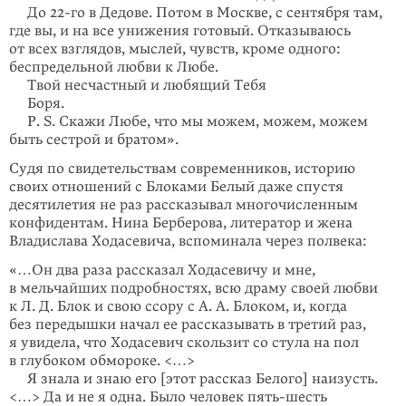
До
22-го
в Дедове. Потом в Москве, с сентября там,
где вы, и на все унижения готовый. Отказываюсь
от всех взглядов, мыслей, чувств, кроме одного:
беспредельной любви к Любе.
Твой несчастный и любящий Тебя
Боря.
P. S. Скажи Любе, что мы можем, можем, можем
быть сестрой и братом».
Судя по свидетельствам современников, историю
своих отношений с Блоками Белый даже спустя
десятилетия не раз рассказывал многочисленным
конфи­дентам. Нина Берберова, литератор и жена
Владислава Ходасевича, вспоминала через полвека:
«…Он два раза рассказал Ходасевичу и мне,
в мельчайших подроб­но­стях, всю драму своей любви
к Л. Д. Блок и свою ссору с А. А. Блоком, и, когда
без передышки начал ее рассказывать в третий раз,
я увидела, что Ходасевич скользит со стула на пол
в глубоком обмороке. <…>
Я знала и знаю его [этот рассказ Белого] наизусть.
<…> Да и не я одна. Было человек пять-шесть