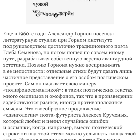
Еще в 1960-е годы Александр Горнон посещал
литературную студию при Гор­ном институте
под руковод­ством достаточно традиционного поэта
Глеба Семе­нова, но потом пошел по совсем иному
пути, разрабатывая собственную версию авангардной
эстетики. Поэзию Горнона нужно воспринимать
в ее це­лостности: отдельные стихи будут давать лишь
частичное представление о его особом поэтическом
проекте. Сам он называет свою манеру
«полифоносеман­тикой»: в таких поэтических текстах
много омонимов и омофонов, так что в произведе­нии
задействуются разные, иногда противопо­ложные
смыслы. Это своеобраз­ное продолжение
«сдвигологии» поэта-футуриста Алексея Крученых,
который любил и ценил случайные ошибки
и ослышки, когда, например, вме­сто поэти­ческой
строки «и шаг твой стих» можно услышать «ишак твой