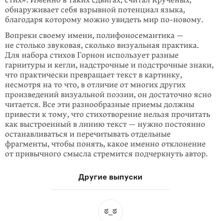
стих». Именно в таких сдвигах, считал Крученых,
обнаруживает себя взрывной потен­циал языка,
благодаря которому можно увидеть мир
по-новому
.
Вопреки своему имени, полифоно­семан­тика —
не столько звуковая, сколько визуальная практика.
Для набора стихов Горнон использует разные
гарнитуры и кегли, надстрочные и подстрочные знаки,
что практически превращает текст в картинку,
несмотря на то что, в отличие от многих других
произведений ви­зуальной поэзии, он достаточно ясно
читается. Все эти разнообразные приемы должны
привести к тому, что стихотворение нельзя прочитать
как выстроен­ный в линию текст — нужно постоянно
останавливаться и перечитывать от­дельные
фрагменты, чтобы понять, какое именно отклонение
от привычного смысла стремится подчеркнуть автор.
Другие выпуски