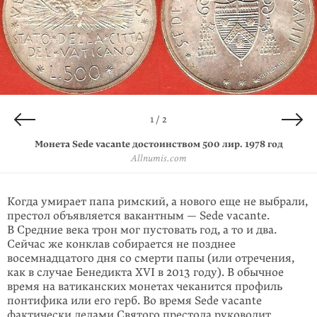
2 / 2
1 / 2
Монета Sede vacante достоинством 500 лир, выпущенная
Монета Sede vacante достоинством 500 лир. 1978 год
в сентябре 1978 года
Allnumis.com
Studio Numismatico Mazzarino
Когда умирает папа римский, а нового еще не выбрали,
престол объявляется вакантным — Sede vacante.
В Средние века трон мог пустовать год, а то и два.
Сейчас же конклав собирается не позднее
восемнадцатого дня со смерти папы (или отречения,
как в случае Бенедикта XVI в 2013 году). В обычное
время на ватиканских монетах чеканится профиль
понтифика или его герб. Во время Sede vacante
фактически делами Святого престола руководит