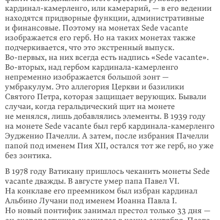
кардинал-камер­ленго, или камерарий, — в его ведении
находятся придворные функции, административные
и финансовые. Поэтому на монетах Sede vacante
изобра­жается его герб. Но на таких монетах также
подчеркивается, что это экстрен­ный выпуск.
Во-первых
, на них всегда есть надпись «Sede vacante».
Во-вторых
, над гербом кардинала-камер­ленго
непременно изображается большой зонт —
умбракулум. Это аллегория Церкви и базилики
Святого Петра, которая защищает верующих. Бывали
случаи, когда геральдический щит на монете
не менялся, лишь добавлялись элементы. В 1939 году
на монете Sede vacante был герб кардинала-камерленго
Эудженио Пачелли. А затем, после избрания Пачелли
папой под именем Пия XII, остался тот же герб, но уже
без зонтика.
В 1978 году Ватикану пришлось чеканить монеты Sede
vacante дважды. В авгу­сте умер папа Павел VI.
На конклаве его преемником был избран кардинал
Альбино Лучани под именем Иоанна Павла I.
Но новый понтифик занимал престол только 33 дня —